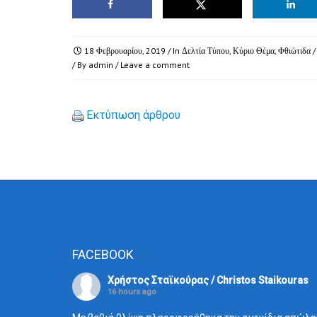
18 Φεβρουαρίου, 2019
/ In
Δελτία Τύπου
,
Κύριο Θέμα
,
Φθιώτιδα
/
/ By
admin
/
Leave a comment
Εκτύπωση άρθρου
FACEBOOK
Χρήστος Σταϊκούρας / Christos Staikouras
16 hours ago