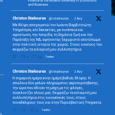
ια
Finance at the Athens University of Economics
and Business
Avata
Christos Staikouras
@cstaikouras
·
2 Αυγ
r
Με θλίψη αποχαιρετώ τον Ιωάννη Βαρβιτσιώτη.
Υπηρέτησε, επί δεκαετίες, με συνέπεια και
αφοσίωση, την πατρίδα, τη δημόσια ζωή και την
Παράταξη της ΝΔ, αφήνοντας ξεχωριστό αποτύπωμα
στην πολιτική ιστορία της χώρας. Στους οικείους του
εκφράζω τα ειλικρινή μου συλλυπητήρια.
2
26
Twitter
Avata
Christos Staikouras
@cstaikouras
·
2 Αυγ
r
Η σημερινή ημέρα είναι ημέρα βαθιάς θλίψης. Η
απώλεια δύο μελών πληρώματος αεροπυρόσβεσης,
την ώρα που έδιναν τη μάχη με τις φλόγες,
συγκλονίζει όλους μας. Εκφράζω τα ειλικρινή μου
συλλυπητήρια στις οικογένειές τους, στους
συναδέλφους τους και στην Πυροσβεστική Υπηρεσία.
6
Twitter
ύ