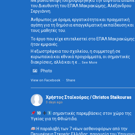
Με βαθιά θλίψη πληροφορήθηκα την αιφνίδια απώλε
του Διευθυντή του ΕΠΑΛ Μακρακώμης, Αλέξανδρου
Σεργιάννη.
Άνθρωπος με όραμα, εργατικότητα και πραγματική
αγάπη για τη δημόσια επαγγελματική εκπαίδευση και
τους μαθητές του.
Το έργο που είχε επιτελεστεί στο ΕΠΑΛ Μακρακώμης
ήταν εμφανές.
Η εξωστρέφεια του σχολείου, η συμμετοχή σε
ευρωπαϊκά και εθνικά προγράμματα, οι σημαντικές
διακρίσεις, αλλά και η ε
...
See More
Photo
View on Facebook
·
Share
Χρήστος Σταϊκούρας / Christos Staikouras
3 days ago
σημαντικές παρεμβάσεις στον χώρο της
Υγείας για τη Φθιώτιδα.
Η παραλαβή των 7 νέων ασθενοφόρων από την
Περιφέρεια Στερεάς Ελλάδας, παρουσία του Υπουργο