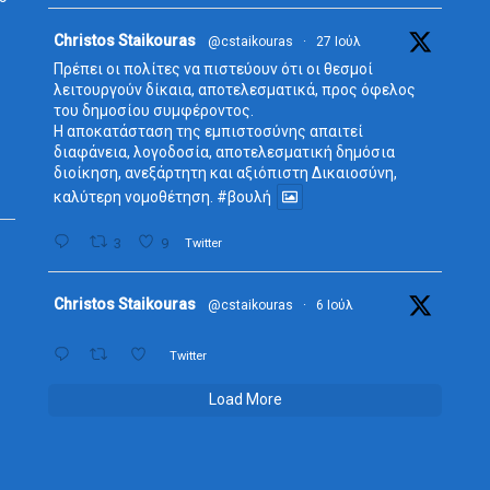
Avata
Christos Staikouras
@cstaikouras
·
27 Ιούλ
r
Πρέπει οι πολίτες να πιστεύουν ότι οι θεσμοί
λειτουργούν δίκαια, αποτελεσματικά, προς όφελος
του δημοσίου συμφέροντος.
Η αποκατάσταση της εμπιστοσύνης απαιτεί
διαφάνεια, λογοδοσία, αποτελεσματική δημόσια
διοίκηση, ανεξάρτητη και αξιόπιστη Δικαιοσύνη,
καλύτερη νομοθέτηση.
#βουλή
3
9
Twitter
Avata
Christos Staikouras
@cstaikouras
·
6 Ιούλ
r
Twitter
Load More