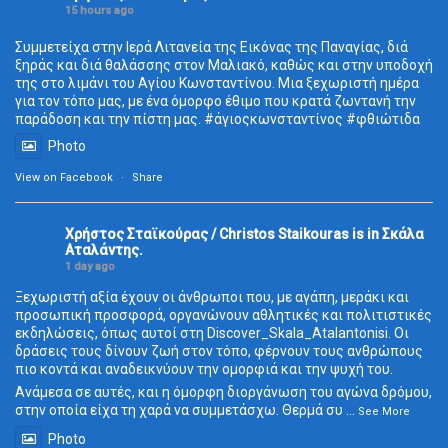
15 hours ago
Συμμετείχα στην Ιερά Λιτανεία της Εικόνας της Παναγίας, διά
ξηράς και διά θαλάσσης στον Μαλιακό, καθώς και στην υποδοχή
της στο λιμάνι του Αγίου Κωνσταντίνου. Μια ξεχωριστή ημέρα
για τον τόπο μας, με ένα όμορφο έθιμο που κρατά ζωντανή την
παράδοση και την πίστη μας.
#άγιοςκωνσταντίνος
#φθιώτιδα
Photo
View on Facebook
·
Share
Χρήστος Σταϊκούρας / Christos Staikouras
is in Σκάλα
Aταλάντης.
1 day ago
Ξεχωριστή αξία έχουν οι άνθρωποι που, με αγάπη, μεράκι και
προσωπική προσφορά, οργανώνουν αθλητικές και πολιτιστικές
εκδηλώσεις, όπως αυτοί στη Discover_Skala_Atalantonisi. Οι
δράσεις τους δίνουν ζωή στον τόπο, φέρνουν τους ανθρώπους
πιο κοντά και αναδεικνύουν την ομορφιά και την ψυχή του.
Ανάμεσα σε αυτές, και η όμορφη διοργάνωση του αγώνα δρόμου,
στην οποία είχα τη χαρά να συμμετάσχω. Θερμά συ
...
See More
Photo