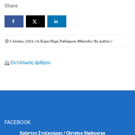
Share
5 Ιουνίου, 2026
/ In
Κύριο Θέμα
,
Ραδιόφωνο
,
Φθιώτιδα
/ By
author
/
Εκτύπωση άρθρου
FACEBOOK
Χρήστος Σταϊκούρας / Christos Staikouras