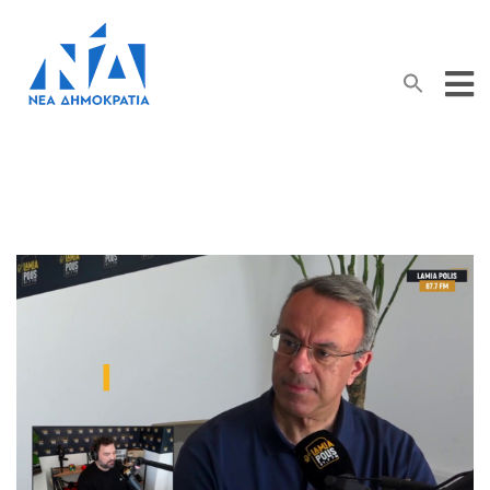
Search Button
Search
for: