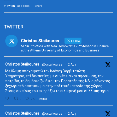
View on Facebook
·
Share
TWITTER
Christos Staikouras
Follow
MP in Fthiotida with Nea Demokratia - Professor in Finance
at the Athens University of Economics and Business
ta
Christos Staikouras
@cstaikouras
·
2 Αυγ
Με θλίψη αποχαιρετώ τον Ιωάννη Βαρβιτσιώτη.
Υπηρέτησε, επί δεκαετίες, με συνέπεια και αφοσίωση, την
πατρίδα, τη δημόσια ζωή και την Παράταξη της ΝΔ, αφήνοντας
ξεχωριστό αποτύπωμα στην πολιτική ιστορία της χώρας.
Στους οικείους του εκφράζω τα ειλικρινή μου συλλυπητήρια.
2
26
Twitter
ta
Christos Staikouras
@cstaikouras
·
2 Αυγ