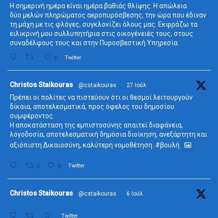
Η σημερινή ημέρα είναι ημέρα βαθιάς θλίψης. Η απώλεια
δύο μελών πληρώματος αεροπυρόσβεσης, την ώρα που έδιναν
τη μάχη με τις φλόγες, συγκλονίζει όλους μας. Εκφράζω τα
ειλικρινή μου συλλυπητήρια στις οικογένειές τους, στους
συναδέλφους τους και στην Πυροσβεστική Υπηρεσία.
6
Twitter
ta
Christos Staikouras
@cstaikouras
·
27 Ιούλ
Πρέπει οι πολίτες να πιστεύουν ότι οι θεσμοί λειτουργούν
δίκαια, αποτελεσματικά, προς όφελος του δημοσίου
συμφέροντος.
Η αποκατάσταση της εμπιστοσύνης απαιτεί διαφάνεια,
λογοδοσία, αποτελεσματική δημόσια διοίκηση, ανεξάρτητη και
αξιόπιστη Δικαιοσύνη, καλύτερη νομοθέτηση.
#βουλή
3
9
Twitter
ta
Christos Staikouras
@cstaikouras
·
6 Ιούλ
Twitter