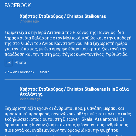
FACEBOOK
Χρήστος Σταϊκούρας / Christos Staikouras
7 hours ago
Συμμετείχα στην Ιερά Λιτανεία της Εικόνας της Παναγίας, διά
ξηράς και διά θαλάσσης στον Μαλιακό, καθώς και στην υποδοχή
της στο λιμάνι του Αγίου Κωνσταντίνου. Μια ξεχωριστή ημέρα
για τον τόπο μας, με ένα όμορφο έθιμο που κρατά ζωντανή την
παράδοση και την πίστη μας.
#άγιοςκωνσταντίνος
#φθιώτιδα
Photo
View on Facebook
·
Share
Χρήστος Σταϊκούρας / Christos Staikouras
is in Σκάλα
Aταλάντης.
22 hours ago
Ξεχωριστή αξία έχουν οι άνθρωποι που, με αγάπη, μεράκι και
προσωπική προσφορά, οργανώνουν αθλητικές και πολιτιστικές
εκδηλώσεις, όπως αυτοί στη Discover_Skala_Atalantonisi. Οι
δράσεις τους δίνουν ζωή στον τόπο, φέρνουν τους ανθρώπους
πιο κοντά και αναδεικνύουν την ομορφιά και την ψυχή του.