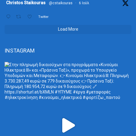
ta
Christos Staikouras
@cstaikouras
·
6 Ιούλ
Twitter
Load More
INSTAGRAM