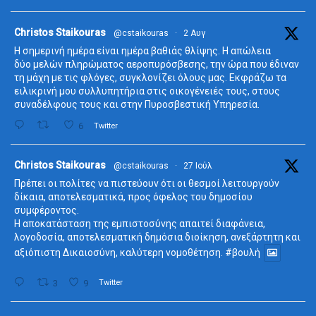
ta
Christos Staikouras
@cstaikouras
·
2 Αυγ
Η σημερινή ημέρα είναι ημέρα βαθιάς θλίψης. Η απώλεια
δύο μελών πληρώματος αεροπυρόσβεσης, την ώρα που έδιναν
τη μάχη με τις φλόγες, συγκλονίζει όλους μας. Εκφράζω τα
ειλικρινή μου συλλυπητήρια στις οικογένειές τους, στους
συναδέλφους τους και στην Πυροσβεστική Υπηρεσία.
6
Twitter
ta
Christos Staikouras
@cstaikouras
·
27 Ιούλ
Πρέπει οι πολίτες να πιστεύουν ότι οι θεσμοί λειτουργούν
δίκαια, αποτελεσματικά, προς όφελος του δημοσίου
συμφέροντος.
Η αποκατάσταση της εμπιστοσύνης απαιτεί διαφάνεια,
λογοδοσία, αποτελεσματική δημόσια διοίκηση, ανεξάρτητη και
αξιόπιστη Δικαιοσύνη, καλύτερη νομοθέτηση.
#βουλή
3
9
Twitter