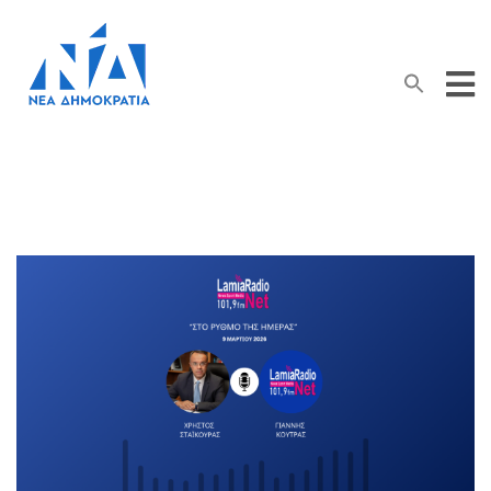
Search Button
Search
for: