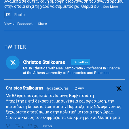
Ανάμεσα σε αυτές, και η όμορφη διοργάνωση του αγώνα δρόμου,
στην οποία είχα τη χαρά να συμμετάσχω. Θερμά συ
...
See More
Photo
View on Facebook
·
Share
TWITTER
Christos Staikouras
Follow
MP in Fthiotida with Nea Demokratia - Professor in Finance
at the Athens University of Economics and Business
ta
Christos Staikouras
@cstaikouras
·
2 Αυγ
Με θλίψη αποχαιρετώ τον Ιωάννη Βαρβιτσιώτη.
Υπηρέτησε, επί δεκαετίες, με συνέπεια και αφοσίωση, την
πατρίδα, τη δημόσια ζωή και την Παράταξη της ΝΔ, αφήνοντας
ξεχωριστό αποτύπωμα στην πολιτική ιστορία της χώρας.
Στους οικείους του εκφράζω τα ειλικρινή μου συλλυπητήρια.
2
26
Twitter