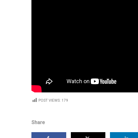
POST VIEWS:
179
Share