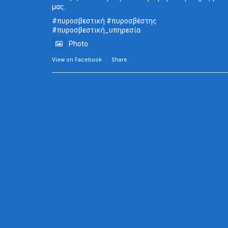
μας.
#πυροσβεστική
#πυροσβέστης
#πυροσβεστική_
υπηρεσία
Photo
View on Facebook
·
Share