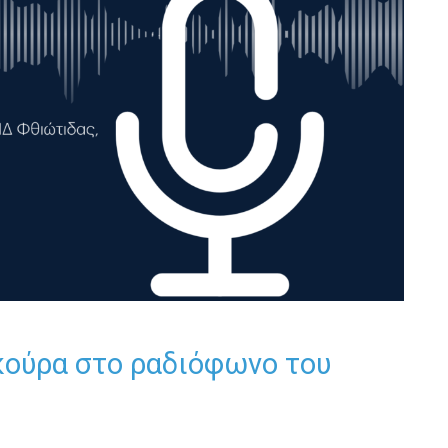
κούρα στο ραδιόφωνο του