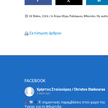
28 Μαΐου, 2026
/ In
Κύριο Θέμα
,
Ραδιόφωνο
,
Φθιώτιδα
/ By
auth
Εκτύπωση άρθρου
FACEBOOK
Χρήστος Σταϊκούρας / Christos Staikouras
2 days ago
σημαντικές παρεμβάσεις στον χώρο της
Υγείας για τη Φθιώτιδα.