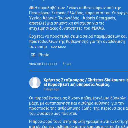
Η παραλαβή των 7 νέων ασθενοφόρων από την
Περιφέρεια Στερεάς Ελλάδας, παρουσία του Υπουργο
Υγείας Άδωνις Γεωργιάδης - Adonis Georgiadis,
αποτελεί μια σημαντική ενίσχυση για τις
επιχειρησιακές δυνατότητες του
#ΕΚΑΒ
.
Έρχεται να προστεθεί σε μια σειρά παρεμβάσεων και
πρωτοβουλιών της Κυβέρνησης για την αναβάθμιση
των υπηρ
...
See More
Photo
View on Facebook
·
Share
Χρήστος Σταϊκούρας / Christos Staikouras
i
at πυροσβεστική υπηρεσία Λαμίας.
6 days ago
Οι πυροσβέστες μας δίνουν καθημερινά μια δύσκολη
μάχη, με αυταπάρνηση και αίσθημα ευθύνης, για την
προστασία της ανθρώπινης ζωής, της περιουσίας κα
του φυσικού μας πλούτου.
Η προσφορά τους στην πρώτη γραμμή είναι ανεκτίμη
και αξίζει τον σεβασμό και την έμπρακτη στήριξη όλ