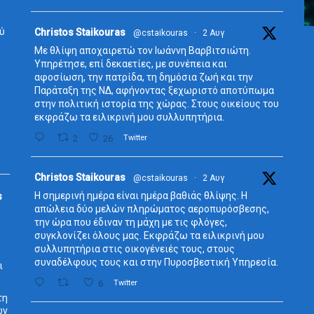
ύ
Avata
Christos Staikouras
@cstaikouras
·
2 Αυγ
r
Με θλίψη αποχαιρετώ τον Ιωάννη Βαρβιτσιώτη.
Υπηρέτησε, επί δεκαετίες, με συνέπεια και
αφοσίωση, την πατρίδα, τη δημόσια ζωή και την
Παράταξη της ΝΔ, αφήνοντας ξεχωριστό αποτύπωμα
στην πολιτική ιστορία της χώρας. Στους οικείους του
εκφράζω τα ειλικρινή μου συλλυπητήρια.
2
26
Twitter
Avata
Christos Staikouras
@cstaikouras
·
2 Αυγ
r
Η σημερινή ημέρα είναι ημέρα βαθιάς θλίψης. Η
s
απώλεια δύο μελών πληρώματος αεροπυρόσβεσης,
την ώρα που έδιναν τη μάχη με τις φλόγες,
συγκλονίζει όλους μας. Εκφράζω τα ειλικρινή μου
συλλυπητήρια στις οικογένειές τους, στους
συναδέλφους τους και στην Πυροσβεστική Υπηρεσία.
ι
6
Twitter
τη
ων