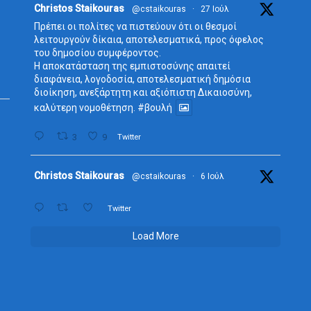
Avata
Christos Staikouras
@cstaikouras
·
27 Ιούλ
r
Πρέπει οι πολίτες να πιστεύουν ότι οι θεσμοί
λειτουργούν δίκαια, αποτελεσματικά, προς όφελος
του δημοσίου συμφέροντος.
Η αποκατάσταση της εμπιστοσύνης απαιτεί
διαφάνεια, λογοδοσία, αποτελεσματική δημόσια
διοίκηση, ανεξάρτητη και αξιόπιστη Δικαιοσύνη,
καλύτερη νομοθέτηση.
#βουλή
3
9
Twitter
Avata
Christos Staikouras
@cstaikouras
·
6 Ιούλ
r
Twitter
Load More