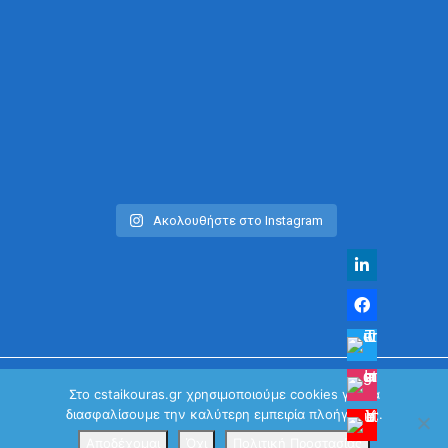
Ακολουθήστε στο Instagram
Στο cstaikouras.gr χρησιμοποιούμε cookies για να
διασφαλίσουμε την καλύτερη εμπειρία πλοήγησης.
© Χρήστος Σταϊκούρας | All Rights Reserved 2026
Κανονισμός Προστασίας Προσωπικών Δεδομένων
Αποδέχομαι
Όχι
Πολιτική Προστασίας