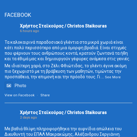
FACEBOOK
Χρήστος Σταϊκούρας / Christos Staikouras
6 hours ago
Τα καλοκαιρινά παραδοσιακά γλέντια στα μικρά χωριά είναι
κάτι πολύ περισσότερο από μια όμορφη βραδιά. Είναι στιγμές
που φέρνουν τους ανθρώπους κοντά, κρατούν ζωντανά τα ήθη
και τα έθιμά μας και δημιουργούν γέφυρες ανάμεσα στις γενιές.
Με ιδιαίτερη χαρά, στο Ζέλι Φθιώτιδας, το γλέντι έγινε ακόμη
πιο ξεχωριστό με τη βράβευση των μαθητών, τιμώντας την
προσπάθεια, την επιμονή και την πρόοδό τους. Γι
...
See More
Photo
View on Facebook
·
Share
Χρήστος Σταϊκούρας / Christos Staikouras
2 days ago
Με βαθιά θλίψη πληροφορήθηκα την αιφνίδια απώλεια του
Διευθυντή του ΕΠΑΛ Μακρακώμης, Αλέξανδρου Σεργιάννη.