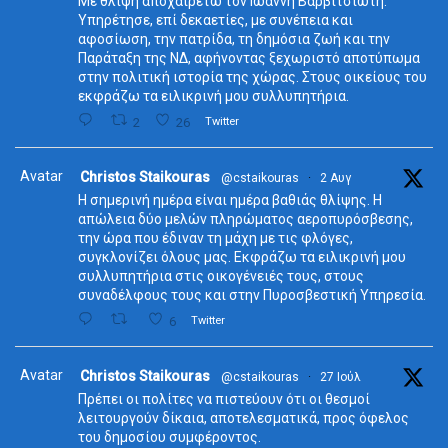
Με θλίψη αποχαιρετώ τον Ιωάννη Βαρβιτσιώτη.
Υπηρέτησε, επί δεκαετίες, με συνέπεια και
αφοσίωση, την πατρίδα, τη δημόσια ζωή και την
Παράταξη της ΝΔ, αφήνοντας ξεχωριστό αποτύπωμα
στην πολιτική ιστορία της χώρας. Στους οικείους του
εκφράζω τα ειλικρινή μου συλλυπητήρια.
2
26
Twitter
Avatar
Christos Staikouras
@cstaikouras
·
2 Αυγ
Η σημερινή ημέρα είναι ημέρα βαθιάς θλίψης. Η
απώλεια δύο μελών πληρώματος αεροπυρόσβεσης,
την ώρα που έδιναν τη μάχη με τις φλόγες,
συγκλονίζει όλους μας. Εκφράζω τα ειλικρινή μου
συλλυπητήρια στις οικογένειές τους, στους
συναδέλφους τους και στην Πυροσβεστική Υπηρεσία.
6
Twitter
Avatar
Christos Staikouras
@cstaikouras
·
27 Ιούλ
Πρέπει οι πολίτες να πιστεύουν ότι οι θεσμοί
λειτουργούν δίκαια, αποτελεσματικά, προς όφελος
του δημοσίου συμφέροντος.