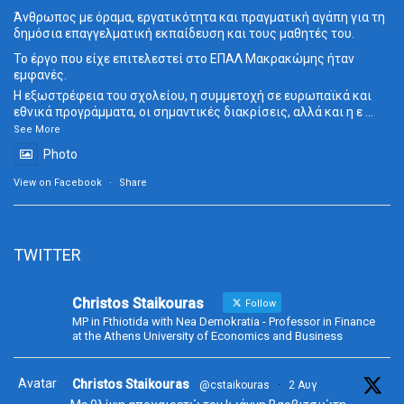
Άνθρωπος με όραμα, εργατικότητα και πραγματική αγάπη για τη
δημόσια επαγγελματική εκπαίδευση και τους μαθητές του.
Το έργο που είχε επιτελεστεί στο ΕΠΑΛ Μακρακώμης ήταν
εμφανές.
Η εξωστρέφεια του σχολείου, η συμμετοχή σε ευρωπαϊκά και
εθνικά προγράμματα, οι σημαντικές διακρίσεις, αλλά και η ε
...
See More
Photo
View on Facebook
·
Share
TWITTER
Christos Staikouras
Follow
MP in Fthiotida with Nea Demokratia - Professor in Finance
at the Athens University of Economics and Business
Avatar
Christos Staikouras
@cstaikouras
·
2 Αυγ