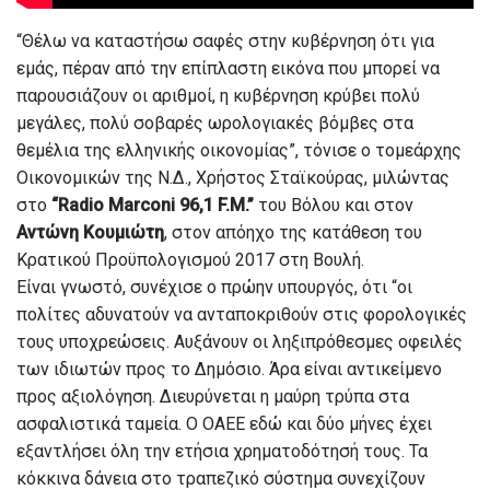
“Θέλω να καταστήσω σαφές στην κυβέρνηση ότι για
εμάς, πέραν από την επίπλαστη εικόνα που μπορεί να
παρουσιάζουν οι αριθμοί, η κυβέρνηση κρύβει πολύ
μεγάλες, πολύ σοβαρές ωρολογιακές βόμβες στα
θεμέλια της ελληνικής οικονομίας”, τόνισε ο τομεάρχης
Οικονομικών της Ν.Δ., Χρήστος Σταϊκούρας, μιλώντας
στο
“Radio Marconi 96,1 F.M.”
του Βόλου και στον
Αντώνη Κουμιώτη
, στον απόηχο της κατάθεση του
Κρατικού Προϋπολογισμού 2017 στη Βουλή.
Είναι γνωστό, συνέχισε ο πρώην υπουργός, ότι “οι
πολίτες αδυνατούν να ανταποκριθούν στις φορολογικές
τους υποχρεώσεις. Αυξάνουν οι ληξιπρόθεσμες οφειλές
των ιδιωτών προς το Δημόσιο. Άρα είναι αντικείμενο
προς αξιολόγηση. Διευρύνεται η μαύρη τρύπα στα
ασφαλιστικά ταμεία. Ο ΟΑΕΕ εδώ και δύο μήνες έχει
εξαντλήσει όλη την ετήσια χρηματοδότησή τους. Τα
κόκκινα δάνεια στο τραπεζικό σύστημα συνεχίζουν