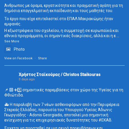
Άνθρωπος με όραμα, εργατικότητα και πραγματική αγάπη για τη
δημόσια επαγγελματική εκπαίδευση και τους μαθητές του.
Το έργο που είχε επιτελεστεί στο ΕΠΑΛ Μακρακώμης ήταν
εμφανές.
Η εξωστρέφεια του σχολείου, η συμμετοχή σε ευρωπαϊκά και
εθνικά προγράμματα, οι σημαντικές διακρίσεις, αλλά και η ε
...
See More
Photo
View on Facebook
·
Share
Χρήστος Σταϊκούρας / Christos Staikouras
3 days ago
📌 🔟 ➕1️⃣ σημαντικές παρεμβάσεις στον χώρο της Υγείας για τη
Φθιώτιδα.
🚑 Η παραλαβή των 7 νέων ασθενοφόρων από την Περιφέρεια
Στερεάς Ελλάδας, παρουσία του Υπουργού Υγείας Άδωνις
Γεωργιάδης - Adonis Georgiadis, αποτελεί μια σημαντική
ενίσχυση για τις επιχειρησιακές δυνατότητες του
#ΕΚΑΒ
.
Έρχεται να προστεθεί σε μια σειρά παρεμβάσεων και