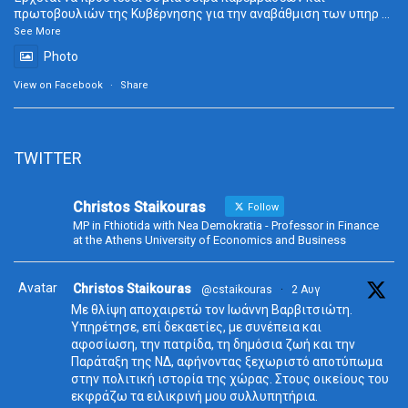
πρωτοβουλιών της Κυβέρνησης για την αναβάθμιση των υπηρ
...
See More
Photo
View on Facebook
·
Share
TWITTER
Christos Staikouras
Follow
MP in Fthiotida with Nea Demokratia - Professor in Finance
at the Athens University of Economics and Business
Avatar
Christos Staikouras
@cstaikouras
·
2 Αυγ
Με θλίψη αποχαιρετώ τον Ιωάννη Βαρβιτσιώτη.
Υπηρέτησε, επί δεκαετίες, με συνέπεια και
αφοσίωση, την πατρίδα, τη δημόσια ζωή και την
Παράταξη της ΝΔ, αφήνοντας ξεχωριστό αποτύπωμα
στην πολιτική ιστορία της χώρας. Στους οικείους του
εκφράζω τα ειλικρινή μου συλλυπητήρια.