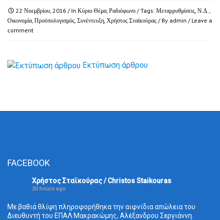
22 Νοεμβρίου, 2016
/ In
Κύριο Θέμα
,
Ραδιόφωνο
/ Tags:
Μεταρρυθμίσεις
,
Ν.Δ.
,
Οικονομία
,
Προϋπολογισμός
,
Συνέντευξη
,
Χρήστος Σταϊκούρας
/ By
admin
/
Leave a
comment
Εκτύπωση άρθρου
FACEBOOK
Χρήστος Σταϊκούρας / Christos Staikouras
20 hours ago
Με βαθιά θλίψη πληροφορήθηκα την αιφνίδια απώλεια του
Διευθυντή του ΕΠΑΛ Μακρακώμης, Αλέξανδρου Σεργιάννη.