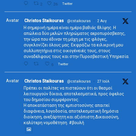
2
26
Twitter
Avatar
Christos Staikouras
@cstaikouras
·
2 Αυγ
Η σημερινή ημέρα είναι ημέρα βαθιάς θλίψης. Η
απώλεια δύο μελών πληρώματος αεροπυρόσβεσης,
την ώρα που έδιναν τη μάχη με τις φλόγες,
συγκλονίζει όλους μας. Εκφράζω τα ειλικρινή μου
συλλυπητήρια στις οικογένειές τους, στους
συναδέλφους τους και στην Πυροσβεστική Υπηρεσία.
6
Twitter
Avatar
Christos Staikouras
@cstaikouras
·
27 Ιούλ
Πρέπει οι πολίτες να πιστεύουν ότι οι θεσμοί
λειτουργούν δίκαια, αποτελεσματικά, προς όφελος
του δημοσίου συμφέροντος.
Η αποκατάσταση της εμπιστοσύνης απαιτεί
διαφάνεια, λογοδοσία, αποτελεσματική δημόσια
διοίκηση, ανεξάρτητη και αξιόπιστη Δικαιοσύνη,
καλύτερη νομοθέτηση. #βουλή