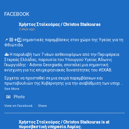
FACEBOOK
Χρήστος Σταϊκούρας / Christos Staikouras
2 days ago
📌 🔟 ➕1️⃣ σημαντικές παρεμβάσεις στον χώρο της Υγείας για τη
Φθιώτιδα.
🚑 Η παραλαβή των 7 νέων ασθενοφόρων από την Περιφέρεια
Στερεάς Ελλάδας, παρουσία του Υπουργού Υγείας Άδωνις
Γεωργιάδης - Adonis Georgiadis, αποτελεί μια σημαντική
ενίσχυση για τις επιχειρησιακές δυνατότητες του
#ΕΚΑΒ
.
Έρχεται να προστεθεί σε μια σειρά παρεμβάσεων και
πρωτοβουλιών της Κυβέρνησης για την αναβάθμιση των υπηρ
...
See More
Photo
View on Facebook
·
Share
Χρήστος Σταϊκούρας / Christos Staikouras
is at
πυροσβεστική υπηρεσία Λαμίας.