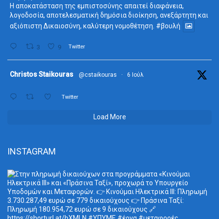
Η αποκατάσταση της εμπιστοσύνης απαιτεί διαφάνεια,
λογοδοσία, αποτελεσματική δημόσια διοίκηση, ανεξάρτητη και
αξιόπιστη Δικαιοσύνη, καλύτερη νομοθέτηση.
#βουλή
3
9
Twitter
ta
Christos Staikouras
@cstaikouras
·
6 Ιούλ
Twitter
Load More
INSTAGRAM