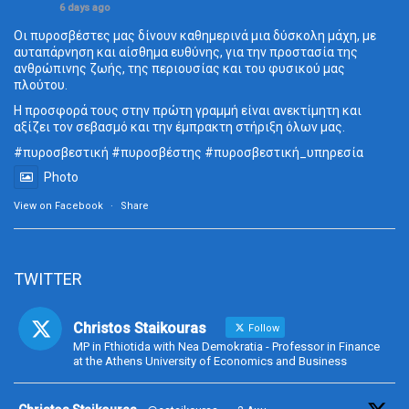
6 days ago
Οι πυροσβέστες μας δίνουν καθημερινά μια δύσκολη μάχη, με
αυταπάρνηση και αίσθημα ευθύνης, για την προστασία της
ανθρώπινης ζωής, της περιουσίας και του φυσικού μας
πλούτου.
Η προσφορά τους στην πρώτη γραμμή είναι ανεκτίμητη και
αξίζει τον σεβασμό και την έμπρακτη στήριξη όλων μας.
#πυροσβεστική
#πυροσβέστης
#πυροσβεστική_
υπηρεσία
Photo
View on Facebook
·
Share
TWITTER
Christos Staikouras
Follow
MP in Fthiotida with Nea Demokratia - Professor in Finance
at the Athens University of Economics and Business