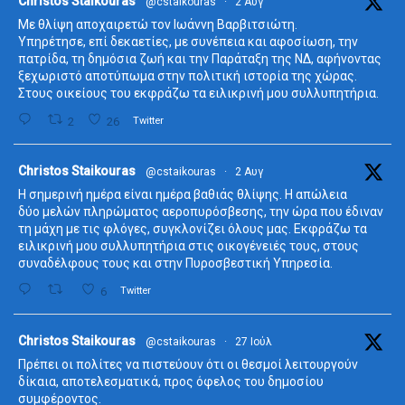
ta
Christos Staikouras
@cstaikouras
·
2 Αυγ
Με θλίψη αποχαιρετώ τον Ιωάννη Βαρβιτσιώτη.
Υπηρέτησε, επί δεκαετίες, με συνέπεια και αφοσίωση, την
πατρίδα, τη δημόσια ζωή και την Παράταξη της ΝΔ, αφήνοντας
ξεχωριστό αποτύπωμα στην πολιτική ιστορία της χώρας.
Στους οικείους του εκφράζω τα ειλικρινή μου συλλυπητήρια.
2
26
Twitter
ta
Christos Staikouras
@cstaikouras
·
2 Αυγ
Η σημερινή ημέρα είναι ημέρα βαθιάς θλίψης. Η απώλεια
δύο μελών πληρώματος αεροπυρόσβεσης, την ώρα που έδιναν
τη μάχη με τις φλόγες, συγκλονίζει όλους μας. Εκφράζω τα
ειλικρινή μου συλλυπητήρια στις οικογένειές τους, στους
συναδέλφους τους και στην Πυροσβεστική Υπηρεσία.
6
Twitter
ta
Christos Staikouras
@cstaikouras
·
27 Ιούλ
Πρέπει οι πολίτες να πιστεύουν ότι οι θεσμοί λειτουργούν
δίκαια, αποτελεσματικά, προς όφελος του δημοσίου
συμφέροντος.