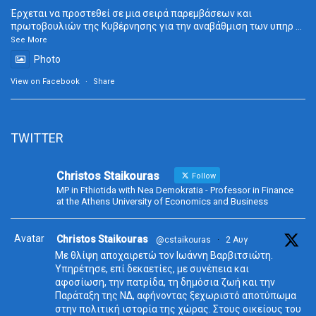
Έρχεται να προστεθεί σε μια σειρά παρεμβάσεων και
πρωτοβουλιών της Κυβέρνησης για την αναβάθμιση των υπηρ
...
See More
Photo
View on Facebook
·
Share
TWITTER
Christos Staikouras
Follow
MP in Fthiotida with Nea Demokratia - Professor in Finance
at the Athens University of Economics and Business
Avatar
Christos Staikouras
@cstaikouras
·
2 Αυγ
Με θλίψη αποχαιρετώ τον Ιωάννη Βαρβιτσιώτη.
Υπηρέτησε, επί δεκαετίες, με συνέπεια και
αφοσίωση, την πατρίδα, τη δημόσια ζωή και την
Παράταξη της ΝΔ, αφήνοντας ξεχωριστό αποτύπωμα
στην πολιτική ιστορία της χώρας. Στους οικείους του