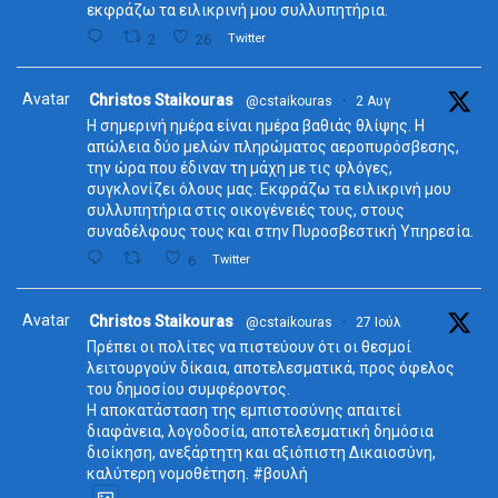
εκφράζω τα ειλικρινή μου συλλυπητήρια.
2
26
Twitter
Avatar
Christos Staikouras
@cstaikouras
·
2 Αυγ
Η σημερινή ημέρα είναι ημέρα βαθιάς θλίψης. Η
απώλεια δύο μελών πληρώματος αεροπυρόσβεσης,
την ώρα που έδιναν τη μάχη με τις φλόγες,
συγκλονίζει όλους μας. Εκφράζω τα ειλικρινή μου
συλλυπητήρια στις οικογένειές τους, στους
συναδέλφους τους και στην Πυροσβεστική Υπηρεσία.
6
Twitter
Avatar
Christos Staikouras
@cstaikouras
·
27 Ιούλ
Πρέπει οι πολίτες να πιστεύουν ότι οι θεσμοί
λειτουργούν δίκαια, αποτελεσματικά, προς όφελος
του δημοσίου συμφέροντος.
Η αποκατάσταση της εμπιστοσύνης απαιτεί
διαφάνεια, λογοδοσία, αποτελεσματική δημόσια
διοίκηση, ανεξάρτητη και αξιόπιστη Δικαιοσύνη,
καλύτερη νομοθέτηση. #βουλή