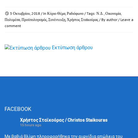
3 Οκτωβρίου, 2018
/ In
Κύριο Θέμα
,
Ραδιόφωνο
/ Tags:
Ν.Δ.
,
Οικονομία
,
Πολυμέσα
,
Προϋπολογισμός
,
Συνέντευξη
,
Χρήστος Σταϊκούρας
/ By
author
/
Leave a
comment
Εκτύπωση άρθρου
FACEBOOK
Χρήστος Σταϊκούρας / Christos Staikouras
15 hours ago
Με βαθιά θλίψη πληροφορήθηκα την αιφνίδια απώλεια του