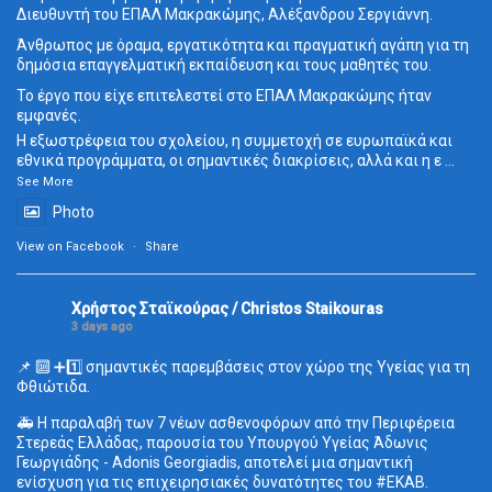
Διευθυντή του ΕΠΑΛ Μακρακώμης, Αλέξανδρου Σεργιάννη.
Άνθρωπος με όραμα, εργατικότητα και πραγματική αγάπη για τη
δημόσια επαγγελματική εκπαίδευση και τους μαθητές του.
Το έργο που είχε επιτελεστεί στο ΕΠΑΛ Μακρακώμης ήταν
εμφανές.
Η εξωστρέφεια του σχολείου, η συμμετοχή σε ευρωπαϊκά και
εθνικά προγράμματα, οι σημαντικές διακρίσεις, αλλά και η ε
...
See More
Photo
View on Facebook
·
Share
Χρήστος Σταϊκούρας / Christos Staikouras
3 days ago
📌 🔟 ➕1️⃣ σημαντικές παρεμβάσεις στον χώρο της Υγείας για τη
Φθιώτιδα.
🚑 Η παραλαβή των 7 νέων ασθενοφόρων από την Περιφέρεια
Στερεάς Ελλάδας, παρουσία του Υπουργού Υγείας Άδωνις
Γεωργιάδης - Adonis Georgiadis, αποτελεί μια σημαντική
ενίσχυση για τις επιχειρησιακές δυνατότητες του
#ΕΚΑΒ
.