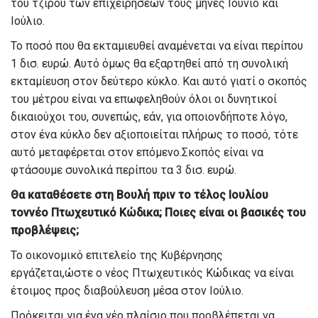
του τζίρου των επιχειρήσεων τους μήνες Ιούνιο και
Ιούλιο.
Τ
ο ποσό που θα εκταμιευθεί αναμένεται να είναι περίπου
1 δισ. ευρώ.
Αυτό όμως θα εξαρτηθεί από τη συνολική
εκταμίευση στον δεύτερο κύκλο.
Και αυτό γιατί
ο
σκοπός
του μέτρου είναι να επωφεληθούν όλοι οι δυνητικο
ί
δικαιούχοι του
, σ
υνεπώς
,
εά
ν
,
για οποιο
ν
δήποτε λόγο
,
στον ένα κύκλο δεν αξιοποιείται πλήρως το ποσό, τότε
αυτό μεταφέρεται στον επόμενο.
Σκοπός είναι να
φτάσουμε συνολικά περίπου τα 3 δισ. ευρώ.
Θα καταθέσετε στη Βουλή πριν το τέλος Ιουλίου
το
ν
νέο
Π
τωχευτικό
Κ
ώδικα; Ποιες είναι οι βασικές του
προβλέψεις;
Το οικονομικό επιτελείο της Κ
υβέρνησης
εργάζεται
,
ώστε ο νέος
Π
τωχευτικός
Κ
ώδικας να είναι
έτοιμος προς
διαβούλευση μέσα στον Ιούλιο.
Πρόκειται
για ένα νέο πλαίσιο που προβλέπεται να