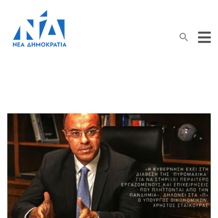
Search Button
Search
for: