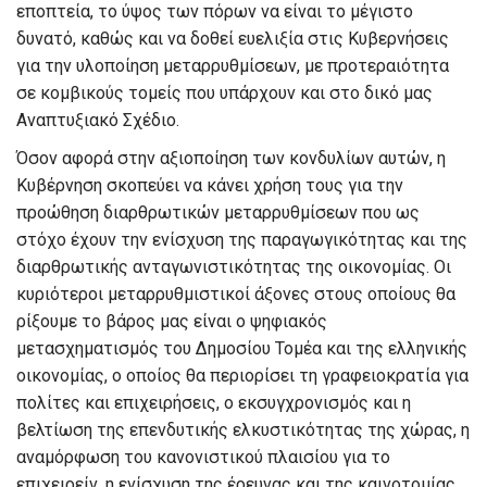
εποπτεία, το
ύψος
των πόρων
να είναι το μέγιστο
δυνατό
,
καθώς και
να δοθεί
ευελιξία
σ
τις Κυβερνή
σεις
για την υλοποίηση
μεταρρυθμίσεων
,
με
προτεραιότητα
σε κομβικούς τ
ομείς
που
υπάρχουν και
στο δικό μας
Αναπτυξιακό Σχέδιο
.
Όσον αφορά
στην
αξιοποίηση
των κονδυλίων
αυτών
, η
Κυβέρνηση σκοπεύει να κάνει
χρήση τους για την
προώθηση διαρθρωτικών μεταρρυθμίσεων που ως
στόχο έχουν την ενίσχυση της παραγωγικότητας και της
διαρθρωτικής ανταγωνιστικότητας της οικονομίας.
Οι
κυριότεροι μεταρρυθμιστικοί άξονες στους οποίους θα
ρίξουμε το βάρος μας
ε
ίναι ο ψηφιακός
μετασχηματισμός του Δημοσίου Τομέα και της ελληνικής
οικονομίας, ο οποίος θα περιορίσει τη γραφειοκρατία για
πολίτες και επιχειρήσεις, ο εκσυγχρονισμός και η
βελτίωση της επενδυτικής ελκυστικότητας της
χώρα
ς, η
αναμόρφωση του κανονιστικού πλαισίου για το
επιχειρείν
, η ενίσχυση της έρευνας και της καινοτομίας,