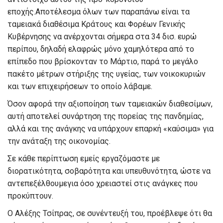
εποχής.
Αποτέλεσμα όλων
τ
ω
ν
παραπάνω
είναι τα
ταμειακά διαθέσιμα Κράτους και Φορέων Γενικής
Κυβέρνησης να ανέρχονται σήμερα στα 34 δισ. ευρώ
περίπου
,
δηλαδή
ελαφρώς
μόνο
χαμηλότερα από το
επίπεδο που
βρίσκονταν
το Μάρτιο
, παρά το μεγάλο
πακέτο μέτρων στήριξης της υγείας, τ
ων νοικοκυριών
και των επιχειρήσεων το οποίο λάβαμε
.
Όσον αφορά την αξιοποίηση των ταμειακών διαθεσίμων,
αυτή αποτελεί
συνάρτηση της
πορείας
της πανδημίας
,
αλλά και της ανάγκης να υπάρχουν επαρκή «καύσιμα» για
την ανάταξη της οικονομίας
.
Σε
κάθε περίπτωση εμείς
εργαζόμαστε
με
διορα
τικότητα, σοβαρότητα και υπευθυνότητα, ώστε να
αντ
ε
πεξέλθουμε
για όσο χρειαστεί
στις ανάγκες που
προκύπτουν
.
Ο Αλέξης Τσίπρας
,
σε συνέντευξή του
,
προ
έ
βλ
εψ
ε
ότι θα