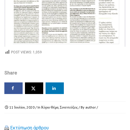
POST VIEWS:
1,059
Share
11 Ιουλίου, 2020
/ In
Κύριο Θέμα
,
Συνεντεύξεις
/ By
author
/
Εκτύπωση άρθρου