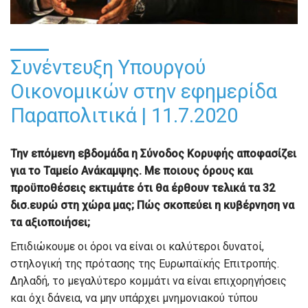
Συνέντευξη Υπουργού
Οικονομικών στην εφημερίδα
Παραπολιτικά | 11.7.2020
Την επόμενη εβδομάδα η Σύνοδος Κορυφής αποφασίζει
για το Ταμείο Ανάκαμψης. Με ποιους όρους και
προϋποθέσεις εκτιμάτε ότι θα έρθουν τελικά τα 32
δι
σ.
ευρώ στη χώρα μας; Π
ώ
ς σκοπεύει η
κυβέρνηση να
τα αξιοποιήσει;
Επιδιώκου
με οι
όροι
να είναι οι καλύτεροι δυνατοί
,
στη
λογική της
πρότασης της Ευρωπαϊκή
ς Επιτροπής.
Δηλαδή, τ
ο μεγαλύτ
ερο κομμάτι να είναι
επιχορηγή
σεις
και όχι δάνεια, να μην υπάρχει
μνημονιακού
τύπου