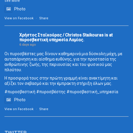
See More
Photo
View on Facebook
·
Share
Χρήστος Σταϊκούρας / Christos Staikouras
is at
πυροσβεστική υπηρεσία Λαμίας.
6 days ago
Οι πυροσβέστες μας δίνουν καθημερινά μια δύσκολη μάχη, με
αυταπάρνηση και αίσθημα ευθύνης, για την προστασία της
ανθρώπινης ζωής, της περιουσίας και του φυσικού μας
πλούτου.
Η προσφορά τους στην πρώτη γραμμή είναι ανεκτίμητη και
αξίζει τον σεβασμό και την έμπρακτη στήριξη όλων μας.
#πυροσβεστική
#πυροσβέστης
#πυροσβεστική_
υπηρεσία
Photo
View on Facebook
·
Share
TWITTER