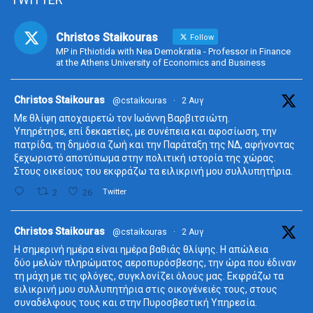
Christos Staikouras
Follow
MP in Fthiotida with Nea Demokratia - Professor in Finance
at the Athens University of Economics and Business
ta
Christos Staikouras
@cstaikouras
·
2 Αυγ
Με θλίψη αποχαιρετώ τον Ιωάννη Βαρβιτσιώτη.
Υπηρέτησε, επί δεκαετίες, με συνέπεια και αφοσίωση, την
πατρίδα, τη δημόσια ζωή και την Παράταξη της ΝΔ, αφήνοντας
ξεχωριστό αποτύπωμα στην πολιτική ιστορία της χώρας.
Στους οικείους του εκφράζω τα ειλικρινή μου συλλυπητήρια.
2
26
Twitter
ta
Christos Staikouras
@cstaikouras
·
2 Αυγ
Η σημερινή ημέρα είναι ημέρα βαθιάς θλίψης. Η απώλεια
δύο μελών πληρώματος αεροπυρόσβεσης, την ώρα που έδιναν
τη μάχη με τις φλόγες, συγκλονίζει όλους μας. Εκφράζω τα
ειλικρινή μου συλλυπητήρια στις οικογένειές τους, στους
συναδέλφους τους και στην Πυροσβεστική Υπηρεσία.