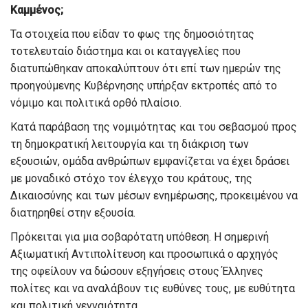
Καμμένος;
Τα στοιχεία που είδαν το φως της δημοσιότητας
τ
ο
τελευταί
ο διάστημα
και οι καταγγελίες που
διατυπώθηκαν
αποκαλύπτουν
ότι
επί των ημερών της
προηγούμενης Κυβέρνησης
υπήρξαν εκτροπές
από το
νόμιμο και πολιτικά ορθό πλαίσιο
.
Κ
ατά παράβαση
της
νομιμότητας και
του
σεβασμού προς
τη δημοκρατική λειτουργία
και τη διάκριση των
εξουσιών
, ομάδα ανθρώπων εμφανίζεται να έχει δράσει
με μοναδικό στόχο
τον έλεγχο του κράτους, της
Δικαιοσύνης
και
των μέσων ενημέρωσης, προκειμένου να
διατηρηθεί στην εξουσία.
Πρόκειται για μια σοβαρότατη υπόθεση
.
Η σημερινή
Αξιωματική Α
ντιπολίτευση
και προσωπικά ο αρχηγός
της
οφείλουν να δώσουν
εξηγήσεις
στους Έλληνες
πολίτες
και να αναλάβ
ουν
τις ευθύνες
τους
, με ευθύτητα
και πολιτική γενν
αιότητα
.