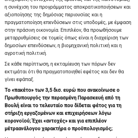
η συνέχιση του προγράμματος αποκρατικοποιήσεων και
αξιοποίησης της δημόσιας περιουσίας
και
η
πραγματοποίηση επενδύσεων στις υποδομές, με έμφαση
στην πράσινη οικονομία
. Επιπλέον, θα προωθήσουμε
μεταρρυθμίσεις
σε
τομείς
όπως
είναι
η διαχείριση των
δημοσίων επενδύσεων
, η βιομηχανική πολιτική
και η
αγροτική πολιτική.
Σε κάθε περίπτωση
,
η εκταμίευση των πόρων
δεν
εκτιμάται
ότι θα
πραγματοποιηθεί
εφέτος
και δεν θα
γίνει εφάπαξ
.
Το
«
πακέτο
»
των 3
,
5 δι
σ.
ευρώ που ανακοίνωσε ο
Π
ρωθυπουργός την περασμένη Παρασκευή από τη
Βουλή είναι το τελευταίο που δίδεται φέτος για τη
στήριξη εργαζομένων και επιχειρήσεων λόγω
κορονοϊού
; Έχει
«
αντοχές
» και για επιπλέον
μέτρα
ανάλογου χαρακτήρα ο πρ
οϋπολογισμός;