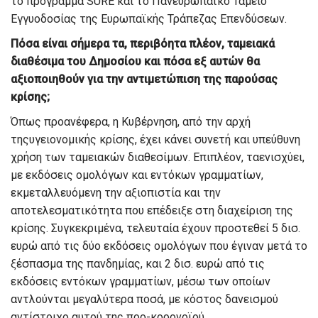
το πρόγραμμα
SURE
και το Πανευρωπαϊκό Ταμείο
Εγγυοδοσίας της Ευρωπαϊκής Τράπεζας Επενδύσεων.
Πόσα είναι σήμερα τα
,
περιβόητα πλέον
,
ταμειακά
διαθέσιμα του Δημοσίου και πόσα εξ
αυτών θα
αξιοποιηθούν για την αν
τιμετώπιση της παρούσας
κρίσης;
Όπως προανέφερα
,
η
Κυβέρνηση
,
από την αρχή
της
υγειονομικής
κρίσης
,
έχει
κάνει συνετή και υπεύθυνη
χρήση των ταμειακών διαθεσίμων.
Επιπλέον, τα
ενισχύει
,
με εκδόσεις ομολόγων και εντόκων γραμματίων,
εκμεταλλευόμενη την αξιοπιστία και την
αποτελεσματικότητα
που επέδειξε
στη διαχείριση
της
κρίσης
. Συγκεκριμένα
,
τελευταία έχουν προστεθεί 5 δισ.
ευρώ από τις δύο εκδόσεις ομολ
όγων
που έγιναν μετά το
ξέσπασμα της πανδημίας
, και 2 δισ. ευρώ από τις
εκδόσεις εντόκων γραμματίων, μέσω των οποίων
αντλούνται μεγαλύτερα ποσά, με κόστος δανεισμού
αντίστοιχο αυτού της προ-κορονοϊού