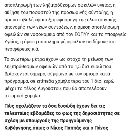
αποπληρωμ
ή των ληξιπρόθεσμων
οφειλών
υγείας,
η
αύξηση του ποσοσ
τού της προσωρινής σύνταξης, η
προκαταβολή εφάπαξ,
η εφαρμογή της ηλεκτρονικής
απονομής των νέων συντάξεων, η
άμεση αποπληρωμή
οφειλών
σε
νο
σοκομεία
από τον ΕΟΠΥΥ και το Υπουργείο
Υ
γείας
,
η άμεση αποπληρωμή οφειλών σε δήμους και
περιφέρειες
κ.ά
.
Τα ανωτέρω μέτρα έχουν ως στόχο τη μείωση των
ληξιπρόθεσμων οφειλών
από τα 1,5 δισ. ευρώ που
βρίσκονται σήμερα, σύμφωνα με τον ορισμό κατά
πρόγραμμα, σε επίπεδα χαμηλότερα του 1 δισ. ευρώ
μέχρι το τέλος Αυγούστου, που θα αποτελέσουν
ιστορικά χαμηλά.
Πώ
ς σχολιάζετε τα όσα δυσώδη έχουν δει τις
τελευταίες εβδομάδες το φως της δημοσιότητας σε
σχέση με υπουργούς της προηγούμενης
Κ
υβέρνησης
,
όπως ο Νίκ
ος Παππάς και ο Πάνος