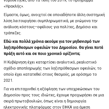
νομοθετήσει
,
από τα τέλη του 2019
,
το πρόγραμμα
«
Ηρακλής
»
.
Είμαστε
,
όμως,
ανοιχτοί σε οποιαδήποτε άλλη συστημική
λύ
ση λειτουργήσει συμπληρωματικά
,
με γνώμονα την
ανάλυση κόστους
–
οφέλους για
πολίτες, Δημόσιο και
τράπεζες.
Εδώ και πολλά χρόνια ακούμε για τον μηδενισμό των
ληξιπρόθεσμων οφειλών
του Δημοσίου. Θα γίνει ποτέ
πράξη αυτ
ό και σε ποιο χρονικό ορίζοντα;
Η Κυβέρνηση έχει καταρτίσει αναλυτικό, ρεαλιστικό
σχέδιο
αποπληρωμής των ληξιπρόθεσμων
οφειλών
,
το
οποίο
έχει κατατεθεί σ
τους θεσμούς
,
με ορόσημο το
2021.
Για να επιταχυνθεί η εξόφληση των υποχρεώσεων του
Δημοσίου προς τους ιδιώτες, έχουμε προχωρήσει σε μια
σειρά πρωτοβουλιών,
όπως είναι
η δημιουργία
ηλεκτρονικής πλατφόρμας στον ΕΦΚΑ για άμεση