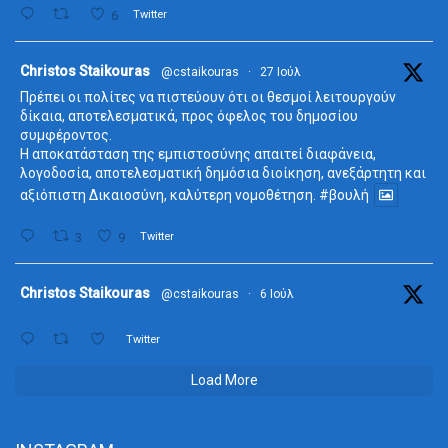
6
Twitter
ta
Christos Staikouras
@cstaikouras
·
27 Ιούλ
Πρέπει οι πολίτες να πιστεύουν ότι οι θεσμοί λειτουργούν
δίκαια, αποτελεσματικά, προς όφελος του δημοσίου
συμφέροντος.
Η αποκατάσταση της εμπιστοσύνης απαιτεί διαφάνεια,
λογοδοσία, αποτελεσματική δημόσια διοίκηση, ανεξάρτητη και
αξιόπιστη Δικαιοσύνη, καλύτερη νομοθέτηση.
#βουλή
3
9
Twitter
ta
Christos Staikouras
@cstaikouras
·
6 Ιούλ
Twitter
Load More