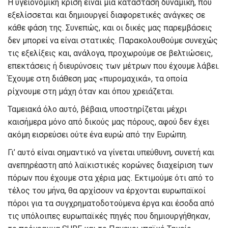
Η υγειονομική κρίση είναι
μία
κατάσταση δυναμική
,
που
εξελίσσεται και
δημιουργεί διαφορετικές
ανάγκες σε
κάθε φάση της.
Συνεπώς
,
και οι δικές μας παρεμβάσεις
δεν μπορεί να είναι στατικές. Παρακολουθούμε συνεχώς
τις εξελίξεις και, ανάλογα, προχωρούμε σε βελτιώσεις,
επεκτάσεις ή διευρύνσεις των μέτρων που έχουμε λάβει.
Έχουμε στη διάθεση μας «πυρομαχικά»
,
τα οποία
ρίχνουμε στη μάχη όταν
και όπου
χρειάζεται.
Ταμειακά όλο αυτό
,
βέβαια
,
υποστηρίζεται μέχρι
και
σήμερα μόνο από δικούς μας πόρους
,
αφού δεν έχει
ακόμη
εισρεύσε
ι ούτε ένα ευρώ από την Ευρώπη.
Γι’ αυτό είναι σημαντικό να γίνεται
υπεύθυνη,
συνετή και
ανεπηρέαστη από λαϊκιστικές κορώνες
διαχείριση των
πόρων που έχουμε στα χέρια μας.
Εκτιμούμε ότι
από το
τέλος του μήνα
,
θα
αρχίσουν να έρχονται
ευρωπαϊκοί
πόροι για τα συγχρηματοδοτούμενα έργα και έσοδα από
τις υπόλοιπες ευρωπαϊκές πηγές που δημιουργήθηκαν
,