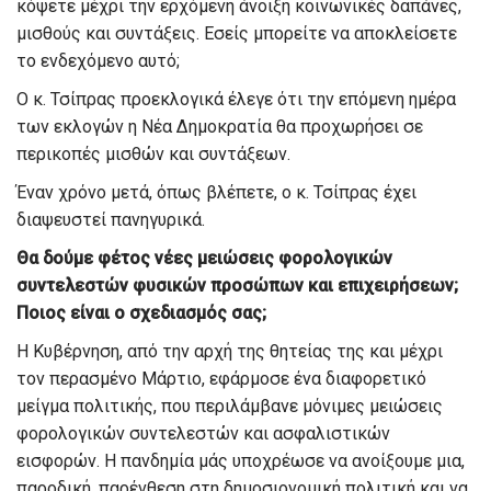
κόψετε μέχρι την ερχόμενη άνοιξη
κοινωνικές δαπάνες,
μισθούς και συντάξεις. Εσείς μπορείτε να αποκλείσετε
το
ενδεχόμενο αυτό;
Ο κ. Τσίπρας προεκλογικά έλεγε ότι την επόμενη ημέρα
των εκλογών η Νέα Δημοκρατία θα προχωρήσει σε
περικοπές μισθών και συντάξεων.
Ένα
ν
χρόνο μετά
,
όπως βλέπετε
,
ο κ. Τσίπ
ρας έχει
διαψευστεί πανηγυρικά.
Θα δούμε φέτος νέες μειώσεις φορολογικών
συντελεστών φυσικών προσώπων και
επιχειρήσεων
;
Ποιος είναι ο σχεδιασμός σας;
Η Κυβέρνηση
,
από την
αρχή της θητείας της
και μέχρι
τον
περασμένο Μάρτιο, εφάρμοσε ένα
διαφορετ
ικό
μείγμα πολιτικής, που περιλάμβανε μόνιμες μειώσεις
φορολογικών συντελεστώ
ν και ασφαλιστικών
εισφορών
.
Η πανδημία μ
ά
ς υποχρέωσε να ανοίξουμε μια,
παροδι
κή, παρένθεση στη δημοσιονομική
πολιτική και να