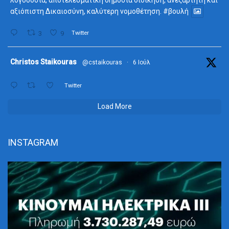
λογοδοσία, αποτελεσματική δημόσια διοίκηση, ανεξάρτητη και
αξιόπιστη Δικαιοσύνη, καλύτερη νομοθέτηση.
#βουλή
3
9
Twitter
ta
Christos Staikouras
@cstaikouras
·
6 Ιούλ
Twitter
Load More
INSTAGRAM