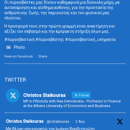
Οι πυροσβέστες μας δίνουν καθημερινά μια δύσκολη μάχη, με
αυταπάρνηση και αίσθημα ευθύνης, για την προστασία της
ανθρώπινης ζωής, της περιουσίας και του φυσικού μας
πλούτου.
Η προσφορά τους στην πρώτη γραμμή είναι ανεκτίμητη και
αξίζει τον σεβασμό και την έμπρακτη στήριξη όλων μας.
#πυροσβεστική
#πυροσβέστης
#πυροσβεστική_
υπηρεσία
Photo
View on Facebook
·
Share
TWITTER
Christos Staikouras
Follow
MP in Fthiotida with Nea Demokratia - Professor in Finance
at the Athens University of Economics and Business
ta
Christos Staikouras
@cstaikouras
·
2 Αυγ
Με θλίψη αποχαιρετώ τον Ιωάννη Βαρβιτσιώτη.