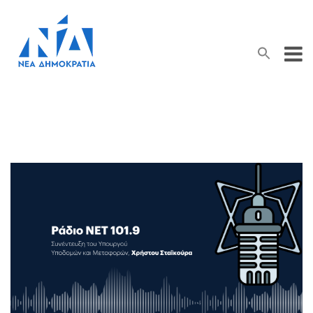
Search Button
Search
for: