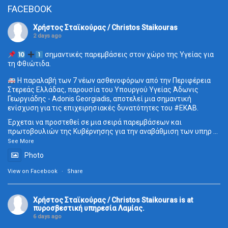
FACEBOOK
Χρήστος Σταϊκούρας / Christos Staikouras
2 days ago
σημαντικές παρεμβάσεις στον χώρο της Υγείας για
τη Φθιώτιδα.
Η παραλαβή των 7 νέων ασθενοφόρων από την Περιφέρεια
Στερεάς Ελλάδας, παρουσία του Υπουργού Υγείας Άδωνις
Γεωργιάδης - Adonis Georgiadis, αποτελεί μια σημαντική
ενίσχυση για τις επιχειρησιακές δυνατότητες του
#ΕΚΑΒ
.
Έρχεται να προστεθεί σε μια σειρά παρεμβάσεων και
πρωτοβουλιών της Κυβέρνησης για την αναβάθμιση των υπηρ
...
See More
Photo
View on Facebook
·
Share
Χρήστος Σταϊκούρας / Christos Staikouras
is at
πυροσβεστική υπηρεσία Λαμίας.
6 days ago