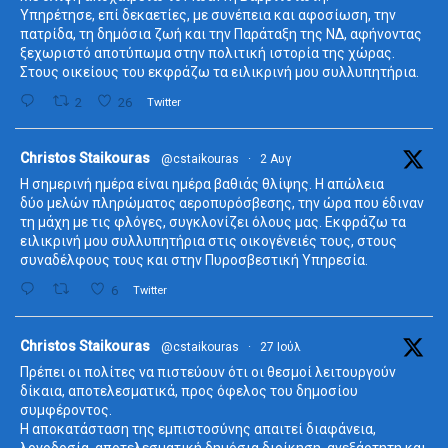
Υπηρέτησε, επί δεκαετίες, με συνέπεια και αφοσίωση, την
πατρίδα, τη δημόσια ζωή και την Παράταξη της ΝΔ, αφήνοντας
ξεχωριστό αποτύπωμα στην πολιτική ιστορία της χώρας.
Στους οικείους του εκφράζω τα ειλικρινή μου συλλυπητήρια.
2
26
Twitter
ta
Christos Staikouras
@cstaikouras
·
2 Αυγ
Η σημερινή ημέρα είναι ημέρα βαθιάς θλίψης. Η απώλεια
δύο μελών πληρώματος αεροπυρόσβεσης, την ώρα που έδιναν
τη μάχη με τις φλόγες, συγκλονίζει όλους μας. Εκφράζω τα
ειλικρινή μου συλλυπητήρια στις οικογένειές τους, στους
συναδέλφους τους και στην Πυροσβεστική Υπηρεσία.
6
Twitter
ta
Christos Staikouras
@cstaikouras
·
27 Ιούλ
Πρέπει οι πολίτες να πιστεύουν ότι οι θεσμοί λειτουργούν
δίκαια, αποτελεσματικά, προς όφελος του δημοσίου
συμφέροντος.
Η αποκατάσταση της εμπιστοσύνης απαιτεί διαφάνεια,