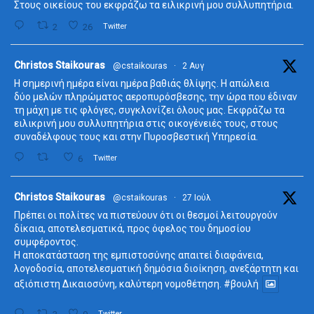
Στους οικείους του εκφράζω τα ειλικρινή μου συλλυπητήρια.
2
26
Twitter
ta
Christos Staikouras
@cstaikouras
·
2 Αυγ
Η σημερινή ημέρα είναι ημέρα βαθιάς θλίψης. Η απώλεια
δύο μελών πληρώματος αεροπυρόσβεσης, την ώρα που έδιναν
τη μάχη με τις φλόγες, συγκλονίζει όλους μας. Εκφράζω τα
ειλικρινή μου συλλυπητήρια στις οικογένειές τους, στους
συναδέλφους τους και στην Πυροσβεστική Υπηρεσία.
6
Twitter
ta
Christos Staikouras
@cstaikouras
·
27 Ιούλ
Πρέπει οι πολίτες να πιστεύουν ότι οι θεσμοί λειτουργούν
δίκαια, αποτελεσματικά, προς όφελος του δημοσίου
συμφέροντος.
Η αποκατάσταση της εμπιστοσύνης απαιτεί διαφάνεια,
λογοδοσία, αποτελεσματική δημόσια διοίκηση, ανεξάρτητη και
αξιόπιστη Δικαιοσύνη, καλύτερη νομοθέτηση.
#βουλή
Twitter