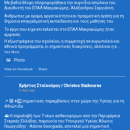
Με βαθιά θλίψη πληροφορήθηκα την αιφνίδια απώλεια του
Διευθυντή του ΕΠΑΛ Μακρακώμης, Αλέξανδρου Σεργιάννη.
Άνθρωπος με όραμα, εργατικότητα και πραγματική αγάπη για τη
δημόσια επαγγελματική εκπαίδευση και τους μαθητές του.
Το έργο που είχε επιτελεστεί στο ΕΠΑΛ Μακρακώμης ήταν
εμφανές.
Η εξωστρέφεια του σχολείου, η συμμετοχή σε ευρωπαϊκά και
εθνικά προγράμματα, οι σημαντικές διακρίσεις, αλλά και η ε
...
See More
Photo
View on Facebook
·
Share
Χρήστος Σταϊκούρας / Christos Staikouras
3 days ago
📌 🔟 ➕1️⃣ σημαντικές παρεμβάσεις στον χώρο της Υγείας για τη
Φθιώτιδα.
🚑 Η παραλαβή των 7 νέων ασθενοφόρων από την Περιφέρεια
Στερεάς Ελλάδας, παρουσία του Υπουργού Υγείας Άδωνις
Γεωργιάδης - Adonis Georgiadis, αποτελεί μια σημαντική