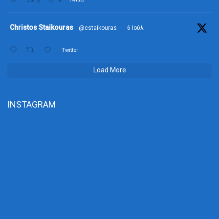
3
9
ta
Christos Staikouras
@cstaikouras
·
6 Ιούλ
Twitter
Load More
INSTAGRAM