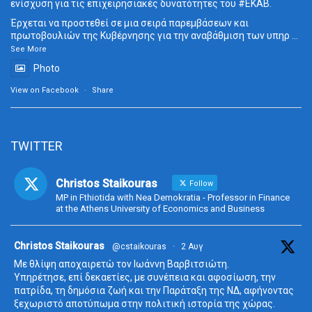
ενίσχυση για τις επιχειρησιακές δυνατότητες του
#ΕΚΑΒ
.
Έρχεται να προστεθεί σε μια σειρά παρεμβάσεων και
πρωτοβουλιών της Κυβέρνησης για την αναβάθμιση των υπηρ
...
See More
Photo
View on Facebook
·
Share
TWITTER
Christos Staikouras
Follow
MP in Fthiotida with Nea Demokratia - Professor in Finance
at the Athens University of Economics and Business
ta
Christos Staikouras
@cstaikouras
·
2 Αυγ
Με θλίψη αποχαιρετώ τον Ιωάννη Βαρβιτσιώτη.
Υπηρέτησε, επί δεκαετίες, με συνέπεια και αφοσίωση, την
πατρίδα, τη δημόσια ζωή και την Παράταξη της ΝΔ, αφήνοντας
ξεχωριστό αποτύπωμα στην πολιτική ιστορία της χώρας.