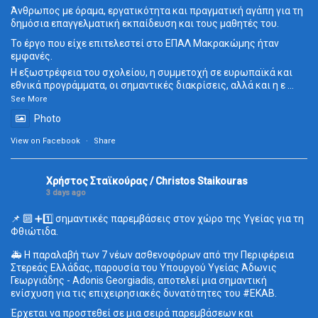
Άνθρωπος με όραμα, εργατικότητα και πραγματική αγάπη για τη
δημόσια επαγγελματική εκπαίδευση και τους μαθητές του.
Το έργο που είχε επιτελεστεί στο ΕΠΑΛ Μακρακώμης ήταν
εμφανές.
Η εξωστρέφεια του σχολείου, η συμμετοχή σε ευρωπαϊκά και
εθνικά προγράμματα, οι σημαντικές διακρίσεις, αλλά και η ε
...
See More
Photo
View on Facebook
·
Share
Χρήστος Σταϊκούρας / Christos Staikouras
3 days ago
📌 🔟 ➕1️⃣ σημαντικές παρεμβάσεις στον χώρο της Υγείας για τη
Φθιώτιδα.
🚑 Η παραλαβή των 7 νέων ασθενοφόρων από την Περιφέρεια
Στερεάς Ελλάδας, παρουσία του Υπουργού Υγείας Άδωνις
Γεωργιάδης - Adonis Georgiadis, αποτελεί μια σημαντική
ενίσχυση για τις επιχειρησιακές δυνατότητες του
#ΕΚΑΒ
.
Έρχεται να προστεθεί σε μια σειρά παρεμβάσεων και