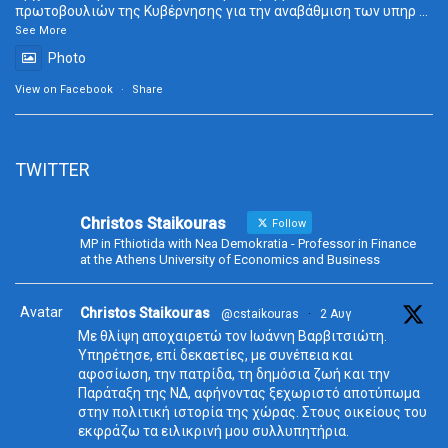
πρωτοβουλιών της Κυβέρνησης για την αναβάθμιση των υπηρ
...
See More
Photo
View on Facebook
·
Share
TWITTER
Christos Staikouras
Follow
MP in Fthiotida with Nea Demokratia - Professor in Finance
at the Athens University of Economics and Business
Avatar
Christos Staikouras
@cstaikouras
·
2 Αυγ
Με θλίψη αποχαιρετώ τον Ιωάννη Βαρβιτσιώτη.
Υπηρέτησε, επί δεκαετίες, με συνέπεια και
αφοσίωση, την πατρίδα, τη δημόσια ζωή και την
Παράταξη της ΝΔ, αφήνοντας ξεχωριστό αποτύπωμα
στην πολιτική ιστορία της χώρας. Στους οικείους του
εκφράζω τα ειλικρινή μου συλλυπητήρια.