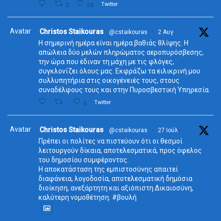
2
26
Twitter
Avatar
Christos Staikouras
@cstaikouras
·
2 Αυγ
Η σημερινή ημέρα είναι ημέρα βαθιάς θλίψης. Η
απώλεια δύο μελών πληρώματος αεροπυρόσβεσης,
την ώρα που έδιναν τη μάχη με τις φλόγες,
συγκλονίζει όλους μας. Εκφράζω τα ειλικρινή μου
συλλυπητήρια στις οικογένειές τους, στους
συναδέλφους τους και στην Πυροσβεστική Υπηρεσία.
6
Twitter
Avatar
Christos Staikouras
@cstaikouras
·
27 Ιούλ
Πρέπει οι πολίτες να πιστεύουν ότι οι θεσμοί
λειτουργούν δίκαια, αποτελεσματικά, προς όφελος
του δημοσίου συμφέροντος.
Η αποκατάσταση της εμπιστοσύνης απαιτεί
διαφάνεια, λογοδοσία, αποτελεσματική δημόσια
διοίκηση, ανεξάρτητη και αξιόπιστη Δικαιοσύνη,
καλύτερη νομοθέτηση. #βουλή