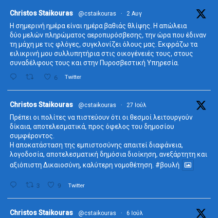
ta
Christos Staikouras
@cstaikouras
·
2 Αυγ
Η σημερινή ημέρα είναι ημέρα βαθιάς θλίψης. Η απώλεια
δύο μελών πληρώματος αεροπυρόσβεσης, την ώρα που έδιναν
τη μάχη με τις φλόγες, συγκλονίζει όλους μας. Εκφράζω τα
ειλικρινή μου συλλυπητήρια στις οικογένειές τους, στους
συναδέλφους τους και στην Πυροσβεστική Υπηρεσία.
6
Twitter
ta
Christos Staikouras
@cstaikouras
·
27 Ιούλ
Πρέπει οι πολίτες να πιστεύουν ότι οι θεσμοί λειτουργούν
δίκαια, αποτελεσματικά, προς όφελος του δημοσίου
συμφέροντος.
Η αποκατάσταση της εμπιστοσύνης απαιτεί διαφάνεια,
λογοδοσία, αποτελεσματική δημόσια διοίκηση, ανεξάρτητη και
αξιόπιστη Δικαιοσύνη, καλύτερη νομοθέτηση.
#βουλή
3
9
Twitter
ta
Christos Staikouras
@cstaikouras
·
6 Ιούλ