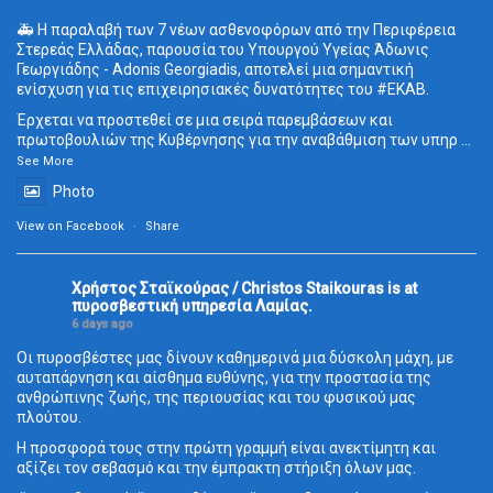
🚑 Η παραλαβή των 7 νέων ασθενοφόρων από την Περιφέρεια
Στερεάς Ελλάδας, παρουσία του Υπουργού Υγείας Άδωνις
Γεωργιάδης - Adonis Georgiadis, αποτελεί μια σημαντική
ενίσχυση για τις επιχειρησιακές δυνατότητες του
#ΕΚΑΒ
.
Έρχεται να προστεθεί σε μια σειρά παρεμβάσεων και
πρωτοβουλιών της Κυβέρνησης για την αναβάθμιση των υπηρ
...
See More
Photo
View on Facebook
·
Share
Χρήστος Σταϊκούρας / Christos Staikouras
is at
πυροσβεστική υπηρεσία Λαμίας.
6 days ago
Οι πυροσβέστες μας δίνουν καθημερινά μια δύσκολη μάχη, με
αυταπάρνηση και αίσθημα ευθύνης, για την προστασία της
ανθρώπινης ζωής, της περιουσίας και του φυσικού μας
πλούτου.
Η προσφορά τους στην πρώτη γραμμή είναι ανεκτίμητη και
αξίζει τον σεβασμό και την έμπρακτη στήριξη όλων μας.