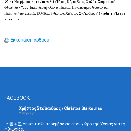
21 Νοεμβρίου, 2017
/ In
Δελτία Τύπου
,
Κύριο Θέμα
,
Ομιλίες-Χαιρετισμοί
,
Φθιώτιδα
/ Tags:
Εκπαίδευση
,
Ομιλία
,
Παιδεία
,
Πανεπιστήμιο Θεσσαλίας
,
Πανεπιστήμιο Στερεάς Ελλάδας
,
Φθιώτιδα
,
Χρήστος Σταϊκούρας
/ By
admin
/
Leave
a comment
Εκτύπωση άρθρου
FACEBOOK
Χρήστος Σταϊκούρας / Christos Staikouras
2 days ago
📌 🔟 ➕1️⃣ σημαντικές παρεμβάσεις στον χώρο της Υγείας για τη
Φθιώτιδα.