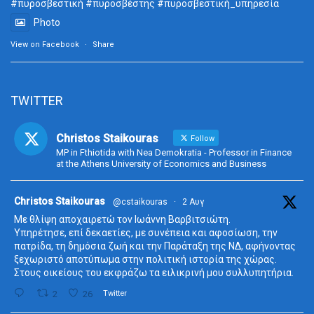
#πυροσβεστική
#πυροσβέστης
#πυροσβεστική_
υπηρεσία
Photo
View on Facebook
·
Share
TWITTER
Christos Staikouras
Follow
MP in Fthiotida with Nea Demokratia - Professor in Finance
at the Athens University of Economics and Business
ta
Christos Staikouras
@cstaikouras
·
2 Αυγ
Με θλίψη αποχαιρετώ τον Ιωάννη Βαρβιτσιώτη.
Υπηρέτησε, επί δεκαετίες, με συνέπεια και αφοσίωση, την
πατρίδα, τη δημόσια ζωή και την Παράταξη της ΝΔ, αφήνοντας
ξεχωριστό αποτύπωμα στην πολιτική ιστορία της χώρας.
Στους οικείους του εκφράζω τα ειλικρινή μου συλλυπητήρια.
2
26
Twitter