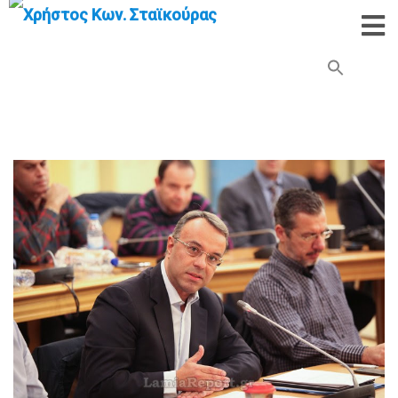
Search Button
Search
for: