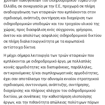
χρόνιων παθογενειών του σιδηροδρομικού τομέα στην
Ελλάδα, σε συνεργασία με την Ε.Ε., προχωρά σε πλήρη
αναδιοργάνωση των εταιρειών που εμπλέκονται στον
σχεδιασμό, ανάπτυξη, συντήρηση και διαχείριση των
σιδηροδρομικών υποδομών και του τροχαίου υλικού της
χώρας, προς διασφάλιση ενός σύγχρονου, γρήγορου,
άνετου και απολύτως ασφαλούς σιδηροδρομικού δικτύου
σε πλήρη διαλειτουργικότητα με τα ευρωπαϊκά
αντίστοιχα δίκτυα.
Η μέχρι σήμερα λειτουργία των τριών εταιρειών που
εμπλέκονται με σιδηροδρομικό έργο, με πολλαπλές
κοινές αρμοδιότητες και διεπιφάνειες, παράλληλες,
αντικρουόμενες ή/και συμπληρωματικές αρμοδιότητες,
έχει σαν αποτέλεσμα την αδυναμία ενιαίου στρατηγικού
σχεδιασμού, συντονισμού, ανάπτυξης, συντήρησης,
διαχείρισης και πλήρους ελέγχου του σιδηροδρομικού
δικτύου, με συνέπειες την καθυστέρηση υλοποίησης
έργων, και την πιθανότητα απώλειας πολύτιμων πόρων