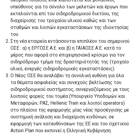
υπεύθυνος για το σύνολο των μελετών και έργων που
εκτελούνται επί του σιδηροδρομικού δικτύου, της
διαχείρισης του τροχαίου υλικού καθώς και των
σταθμών και λοιπών εγκαταστάσεων της ιδιοκτησίας
του.
Στη νέα εταιρεία εντάσσονται επιπλέον του σημερινού
ΟΣΕ : α) η ΕΡΓΟΣΕ Α.Ε. και β) η ΓΑΙΑΟΣΕ Α.Ε. κατά το
μέρος που αφορά στο επιχειρησιακά κρίσιμο για τον
σιδηρόδρομο τμήμα της δραστηριότητάς της (τροχαίο
υλικό, ενεργές σιδηροδρομικές εγκαταστάσεις).
Ο Νέος ΟΣΕ θα αναλάβει τη συνολική ευθύνη για όλα
τα θέματα ασφαλείας και συνεχούς βελτίωσης του
σιδηροδρομικού συστήματος, συνεργαζόμενος με τους
λοιπούς φορείς του τομέα (Υπουργείο Υποδομών και
Μεταφορών, ΡΑΣ, Hellenic Train και λοιποί operators)
στο πλαίσιο της εφαρμογής μίας νέας προσέγγισης με
συστημική ανάλυση και διαχείριση κινδύνων, σε
εφαρμογή των κατευθύνσεων της ΕΕ και του σχετικού
Action Plan που εκπονεί η Ελληνική Κυβέρνηση.