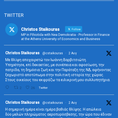
TWITTER
Christos Staikouras
Follow
MP in Fthiotida with Nea Demokratia - Professor in Finance
at the Athens University of Economics and Business
ta
Christos Staikouras
@cstaikouras
·
2 Αυγ
Με θλίψη αποχαιρετώ τον Ιωάννη Βαρβιτσιώτη.
Υπηρέτησε, επί δεκαετίες, με συνέπεια και αφοσίωση, την
πατρίδα, τη δημόσια ζωή και την Παράταξη της ΝΔ, αφήνοντας
ξεχωριστό αποτύπωμα στην πολιτική ιστορία της χώρας.
Στους οικείους του εκφράζω τα ειλικρινή μου συλλυπητήρια.
2
26
Twitter
ta
Christos Staikouras
@cstaikouras
·
2 Αυγ
Η σημερινή ημέρα είναι ημέρα βαθιάς θλίψης. Η απώλεια
δύο μελών πληρώματος αεροπυρόσβεσης, την ώρα που έδιναν