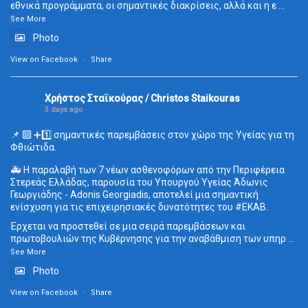
εθνικά προγράμματα, οι σημαντικές διακρίσεις, αλλά και η ε
...
See More
Photo
View on Facebook
·
Share
Χρήστος Σταϊκούρας / Christos Staikouras
3 days ago
📌 🔟 ➕1️⃣ σημαντικές παρεμβάσεις στον χώρο της Υγείας για τη
Φθιώτιδα.
🚑 Η παραλαβή των 7 νέων ασθενοφόρων από την Περιφέρεια
Στερεάς Ελλάδας, παρουσία του Υπουργού Υγείας Άδωνις
Γεωργιάδης - Adonis Georgiadis, αποτελεί μια σημαντική
ενίσχυση για τις επιχειρησιακές δυνατότητες του
#ΕΚΑΒ
.
Έρχεται να προστεθεί σε μια σειρά παρεμβάσεων και
πρωτοβουλιών της Κυβέρνησης για την αναβάθμιση των υπηρ
...
See More
Photo
View on Facebook
·
Share