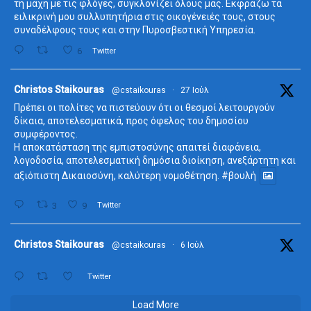
τη μάχη με τις φλόγες, συγκλονίζει όλους μας. Εκφράζω τα
ειλικρινή μου συλλυπητήρια στις οικογένειές τους, στους
συναδέλφους τους και στην Πυροσβεστική Υπηρεσία.
6
Twitter
ta
Christos Staikouras
@cstaikouras
·
27 Ιούλ
Πρέπει οι πολίτες να πιστεύουν ότι οι θεσμοί λειτουργούν
δίκαια, αποτελεσματικά, προς όφελος του δημοσίου
συμφέροντος.
Η αποκατάσταση της εμπιστοσύνης απαιτεί διαφάνεια,
λογοδοσία, αποτελεσματική δημόσια διοίκηση, ανεξάρτητη και
αξιόπιστη Δικαιοσύνη, καλύτερη νομοθέτηση.
#βουλή
3
9
Twitter
ta
Christos Staikouras
@cstaikouras
·
6 Ιούλ
Twitter
Load More