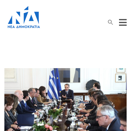
Search Button
Search
for: