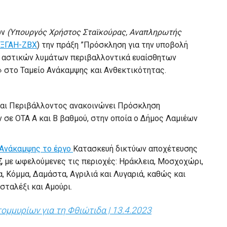
ών
(Υπουργός Χρήστος Σταϊκούρας, Αναπληρωτής
ΞΓΑΗ-ΖΒΧ
) την πράξη ”Πρόσκληση για την υποβολή
ό αστικών λυμάτων περιβαλλοντικά ευαίσθητων
 στο Ταμείο Ανάκαμψης και Ανθεκτικότητας.
 και Περιβάλλοντος ανακοινώνει Πρόσκληση
σε ΟΤΑ Α και Β βαθμού, στην οποία ο Δήμος Λαμιέων
 Ανάκαμψης το έργο
Κατασκευή δικτύων αποχέτευσης
€,
με ωφελούμενες τις περιοχές: Ηράκλεια, Μοσχοχώρι,
, Κόμμα, Δαμάστα, Αγριλιά και Λυγαριά, καθώς και
σταλέξι και Αμούρι.
μμυρίων για τη Φθιώτιδα | 13.4.2023