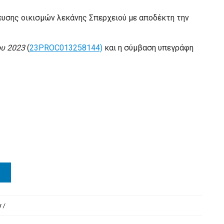
υσης οικισμών λεκάνης Σπερχειού με αποδέκτη την
υ 2023
(
23PROC013258144)
και η σύμβαση υπεγράφη
r
/