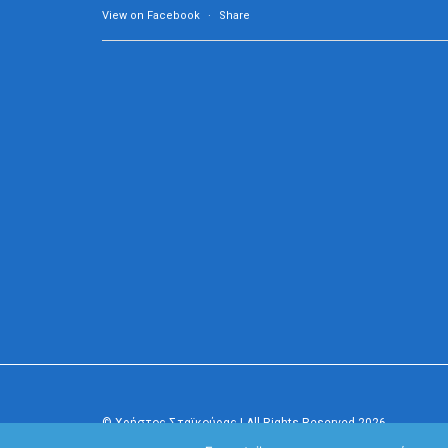
View on Facebook
·
Share
© Χρήστος Σταϊκούρας | All Rights Reserved 2026
Κανονισμός Προστασίας Προσωπικών Δεδομένων