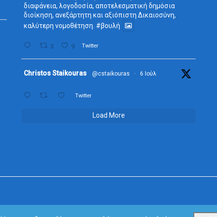
διαφάνεια, λογοδοσία, αποτελεσματική δημόσια
διοίκηση, ανεξάρτητη και αξιόπιστη Δικαιοσύνη,
καλύτερη νομοθέτηση.
#βουλή
3
9
Twitter
Avata
Christos Staikouras
@cstaikouras
·
6 Ιούλ
r
Twitter
Load More