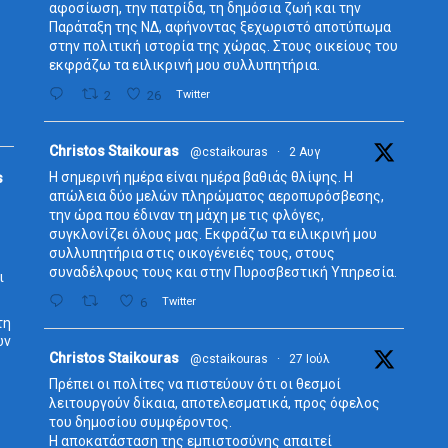
αφοσίωση, την πατρίδα, τη δημόσια ζωή και την
Παράταξη της ΝΔ, αφήνοντας ξεχωριστό αποτύπωμα
στην πολιτική ιστορία της χώρας. Στους οικείους του
εκφράζω τα ειλικρινή μου συλλυπητήρια.
2
26
Twitter
Avata
Christos Staikouras
@cstaikouras
·
2 Αυγ
r
Η σημερινή ημέρα είναι ημέρα βαθιάς θλίψης. Η
s
απώλεια δύο μελών πληρώματος αεροπυρόσβεσης,
την ώρα που έδιναν τη μάχη με τις φλόγες,
συγκλονίζει όλους μας. Εκφράζω τα ειλικρινή μου
συλλυπητήρια στις οικογένειές τους, στους
συναδέλφους τους και στην Πυροσβεστική Υπηρεσία.
ι
6
Twitter
τη
ων
Avata
Christos Staikouras
@cstaikouras
·
27 Ιούλ
r
Πρέπει οι πολίτες να πιστεύουν ότι οι θεσμοί
λειτουργούν δίκαια, αποτελεσματικά, προς όφελος
του δημοσίου συμφέροντος.
Η αποκατάσταση της εμπιστοσύνης απαιτεί