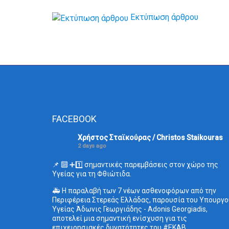
Εκτύπωση άρθρου
FACEBOOK
Χρήστος Σταϊκούρας / Christos Staikouras
2 days ago
📌 🔟 ➕1️⃣ σημαντικές παρεμβάσεις στον χώρο της
Υγείας για τη Φθιώτιδα.
🚑 Η παραλαβή των 7 νέων ασθενοφόρων από την
Περιφέρεια Στερεάς Ελλάδας, παρουσία του Υπουργο
Υγείας Άδωνις Γεωργιάδης - Adonis Georgiadis,
αποτελεί μια σημαντική ενίσχυση για τις
επιχειρησιακές δυνατότητες του
#ΕΚΑΒ
.