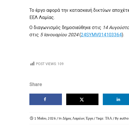
Το έργο αφορά την κατασκευή δικτύων αποχέτε
ΕΕΛ Λαμίας.
Ο διαγωνισμός δημοσιεύθηκε στις
14 Αυγούστο
στις
5 Ιανουαρίου 2024
(
24SYMV014103364
).
POST VIEWS:
109
Share
1 Μαΐου, 2026
/ In
Δήμος Λαμιέων
,
Έργα
/ Tags:
ΤΑΑ
/ By
autho