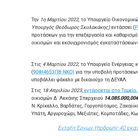
Την
1η Μαρτίου 2022
, το Υπουργείο Οικονομικ
Υπουργός Θεόδωρος Σκυλακάκης)
εντάσσει (
Ρ
προτάσεων για την επεξεργασία και καθαρισμ
οικισμών και εκσυγχρονισμός εγκαταστάσεων»
Στις
4 Μαρτίου 2022
, το Υπουργείο Ενέργειας
(
90ΦΙ4653Π8-ΝΚΟ)
για την υποβολή προτάσεων 
υποβάλλει φάκελο με δικαιούχο τη ΔΕΥΑΛ.
Στις
18 Απριλίου 2023
,
εντάσσεται στο Ταμείο
οικισμών Δ΄ Λεκάνης Σπερχειού
14.085.000,00
Ν. Κρίκελλο, Βαρδάτες, Γοργοπόταμος, Ζακαίικα
Υπάτη, Αργυροχώρι, Μεξιάτες, Κομποτάδες, Κω
Ένταξη Έργων Υποδομής 40 εκατο