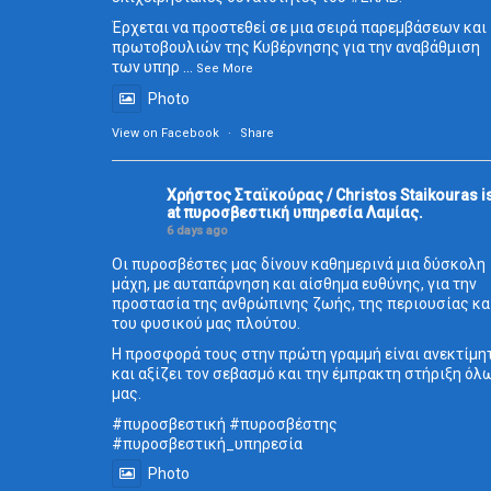
Έρχεται να προστεθεί σε μια σειρά παρεμβάσεων και
πρωτοβουλιών της Κυβέρνησης για την αναβάθμιση
των υπηρ
...
See More
Photo
View on Facebook
·
Share
Χρήστος Σταϊκούρας / Christos Staikouras
i
at πυροσβεστική υπηρεσία Λαμίας.
6 days ago
Οι πυροσβέστες μας δίνουν καθημερινά μια δύσκολη
μάχη, με αυταπάρνηση και αίσθημα ευθύνης, για την
προστασία της ανθρώπινης ζωής, της περιουσίας κα
του φυσικού μας πλούτου.
Η προσφορά τους στην πρώτη γραμμή είναι ανεκτίμη
και αξίζει τον σεβασμό και την έμπρακτη στήριξη όλ
μας.
#πυροσβεστική
#πυροσβέστης
#πυροσβεστική_
υπηρεσία
Photo