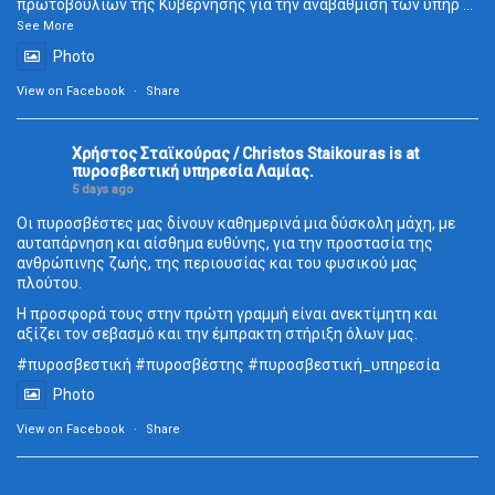
πρωτοβουλιών της Κυβέρνησης για την αναβάθμιση των υπηρ
...
See More
Photo
View on Facebook
·
Share
Χρήστος Σταϊκούρας / Christos Staikouras
is at
πυροσβεστική υπηρεσία Λαμίας.
5 days ago
Οι πυροσβέστες μας δίνουν καθημερινά μια δύσκολη μάχη, με
αυταπάρνηση και αίσθημα ευθύνης, για την προστασία της
ανθρώπινης ζωής, της περιουσίας και του φυσικού μας
πλούτου.
Η προσφορά τους στην πρώτη γραμμή είναι ανεκτίμητη και
αξίζει τον σεβασμό και την έμπρακτη στήριξη όλων μας.
#πυροσβεστική
#πυροσβέστης
#πυροσβεστική_
υπηρεσία
Photo
View on Facebook
·
Share