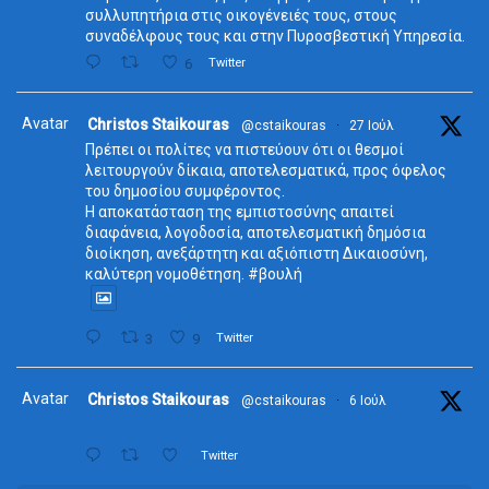
συλλυπητήρια στις οικογένειές τους, στους
συναδέλφους τους και στην Πυροσβεστική Υπηρεσία.
6
Twitter
Avatar
Christos Staikouras
@cstaikouras
·
27 Ιούλ
Πρέπει οι πολίτες να πιστεύουν ότι οι θεσμοί
λειτουργούν δίκαια, αποτελεσματικά, προς όφελος
του δημοσίου συμφέροντος.
Η αποκατάσταση της εμπιστοσύνης απαιτεί
διαφάνεια, λογοδοσία, αποτελεσματική δημόσια
διοίκηση, ανεξάρτητη και αξιόπιστη Δικαιοσύνη,
καλύτερη νομοθέτηση. #βουλή
3
9
Twitter
Avatar
Christos Staikouras
@cstaikouras
·
6 Ιούλ
Twitter