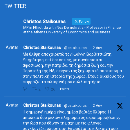
TWITTER
Christos Staikouras
Follow
MP in Fthiotida with Nea Demokratia - Professor in Finance
at the Athens University of Economics and Business
Avatar
Christos Staikouras
@cstaikouras
·
2 Αυγ
Με θλίψη αποχαιρετώ τον Ιωάννη Βαρβιτσιώτη.
Υπηρέτησε, επί δεκαετίες, με συνέπεια και
αφοσίωση, την πατρίδα, τη δημόσια ζωή και την
Παράταξη της ΝΔ, αφήνοντας ξεχωριστό αποτύπωμα
στην πολιτική ιστορία της χώρας. Στους οικείους του
εκφράζω τα ειλικρινή μου συλλυπητήρια.
2
26
Twitter
Avatar
Christos Staikouras
@cstaikouras
·
2 Αυγ
Η σημερινή ημέρα είναι ημέρα βαθιάς θλίψης. Η
απώλεια δύο μελών πληρώματος αεροπυρόσβεσης,
την ώρα που έδιναν τη μάχη με τις φλόγες,
συγκλονίζει όλους μας. Εκφράζω τα ειλικρινή μου