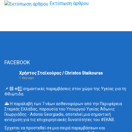
Εκτύπωση άρθρου
FACEBOOK
Χρήστος Σταϊκούρας / Christos Staikouras
1 day ago
📌 🔟 ➕1️⃣ σημαντικές παρεμβάσεις στον χώρο της Υγείας για τη
Φθιώτιδα.
🚑 Η παραλαβή των 7 νέων ασθενοφόρων από την Περιφέρεια
Στερεάς Ελλάδας, παρουσία του Υπουργού Υγείας Άδωνις
Γεωργιάδης - Adonis Georgiadis, αποτελεί μια σημαντική
ενίσχυση για τις επιχειρησιακές δυνατότητες του
#ΕΚΑΒ
.
Έρχεται να προστεθεί σε μια σειρά παρεμβάσεων και