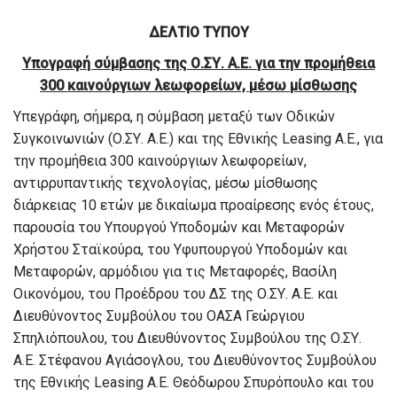
ΔΕΛΤΙΟ ΤΥΠΟΥ
Υπογραφή σύμβασης της Ο.ΣΥ. Α.Ε. για την προμήθεια
300 καινούργιων λεωφορείων, μέσω μίσθωσης
Υπεγράφη, σήμερα, η σύμβαση μεταξύ των Οδικών
Συγκοινωνιών (Ο.ΣΥ. Α.Ε.) και της Εθνικής Leasing Α.Ε., για
την προμήθεια 300 καινούργιων λεωφορείων,
αντιρρυπαντικής τεχνολογίας, μέσω μίσθωσης
διάρκειας 10 ετών με δικαίωμα προαίρεσης ενός έτους,
παρουσία του Υπουργού Υποδομών και Μεταφορών
Χρήστου Σταϊκούρα, του Υφυπουργού Υποδομών και
Μεταφορών, αρμόδιου για τις Μεταφορές, Βασίλη
Οικονόμου, του Προέδρου του ΔΣ της Ο.ΣΥ. Α.Ε. και
Διευθύνοντος Συμβούλου του ΟΑΣΑ Γεώργιου
Σπηλιόπουλου, του Διευθύνοντος Συμβούλου της Ο.ΣΥ.
Α.Ε. Στέφανου Αγιάσογλου, του Διευθύνοντος Συμβούλου
της Εθνικής Leasing Α.Ε. Θεόδωρου Σπυρόπουλο και του