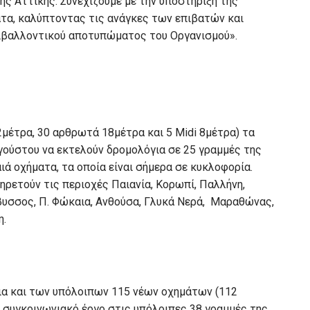
ς Αττικής. Συνεχίζουμε με την υποστήριξη της
τα, καλύπτοντας τις ανάγκες των επιβατών και
ιβαλλοντικού αποτυπώματος του Οργανισμού».
2μέτρα, 30 αρθρωτά 18μέτρα και 5 Midi 8μέτρα) τα
υγούστου να εκτελούν δρομολόγια σε 25 γραμμές της
ά οχήματα, τα οποία είναι σήμερα σε κυκλοφορία.
ηρετούν τις περιοχές Παιανία, Κορωπί, Παλλήνη,
άβυσσος, Π. Φώκαια, Ανθούσα, Γλυκά Νερά, Μαραθώνας,
η.
εια και των υπόλοιπων 115 νέων οχημάτων (112
ο συγκοινωνιακό έργο στις υπόλοιπες 38 γραμμές της