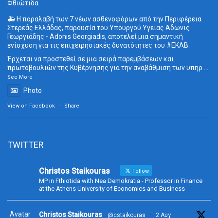
Φθιώτιδα.
🚑 Η παραλαβή των 7 νέων ασθενοφόρων από την Περιφέρεια
Στερεάς Ελλάδας, παρουσία του Υπουργού Υγείας Άδωνις
Γεωργιάδης - Adonis Georgiadis, αποτελεί μια σημαντική
ενίσχυση για τις επιχειρησιακές δυνατότητες του
#ΕΚΑΒ
.
Έρχεται να προστεθεί σε μια σειρά παρεμβάσεων και
πρωτοβουλιών της Κυβέρνησης για την αναβάθμιση των υπηρ
...
See More
Photo
View on Facebook
·
Share
TWITTER
Christos Staikouras
Follow
MP in Fthiotida with Nea Demokratia - Professor in Finance
at the Athens University of Economics and Business
Avatar
Christos Staikouras
@cstaikouras
·
2 Αυγ