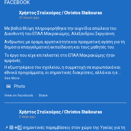
FACEBOOK
Χρήστος Σταϊκούρας / Christos Staikouras
21 hours ago
Με βαθιά θλίψη πληροφορήθηκα την αιφνίδια απώλεια του
Διευθυντή του ΕΠΑΛ Μακρακώμης, Αλέξανδρου Σεργιάννη.
Άνθρωπος με όραμα, εργατικότητα και πραγματική αγάπη για τη
δημόσια επαγγελματική εκπαίδευση και τους μαθητές του.
Το έργο που είχε επιτελεστεί στο ΕΠΑΛ Μακρακώμης ήταν
εμφανές.
Η εξωστρέφεια του σχολείου, η συμμετοχή σε ευρωπαϊκά και
εθνικά προγράμματα, οι σημαντικές διακρίσεις, αλλά και η ε
...
See More
Photo
View on Facebook
·
Share
Χρήστος Σταϊκούρας / Christos Staikouras
3 days ago
📌 🔟 ➕1️⃣ σημαντικές παρεμβάσεις στον χώρο της Υγείας για τη