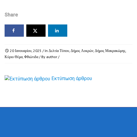
Share
20 Ιανουαρίου, 2025
/ In
Δελτία Τύπου
,
Δήμος Λοκρών
,
Δήμος Μακρακώμης
,
Κύριο Θέμα
,
Φθιώτιδα
/ By
author
/
Εκτύπωση άρθρου