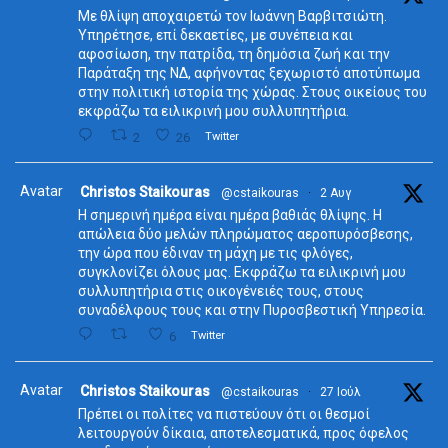
Με θλίψη αποχαιρετώ τον Ιωάννη Βαρβιτσιώτη.
Υπηρέτησε, επί δεκαετίες, με συνέπεια και
αφοσίωση, την πατρίδα, τη δημόσια ζωή και την
Παράταξη της ΝΔ, αφήνοντας ξεχωριστό αποτύπωμα
στην πολιτική ιστορία της χώρας. Στους οικείους του
εκφράζω τα ειλικρινή μου συλλυπητήρια.
2
26
Twitter
Avatar
Christos Staikouras
@cstaikouras
·
2 Αυγ
Η σημερινή ημέρα είναι ημέρα βαθιάς θλίψης. Η
απώλεια δύο μελών πληρώματος αεροπυρόσβεσης,
την ώρα που έδιναν τη μάχη με τις φλόγες,
συγκλονίζει όλους μας. Εκφράζω τα ειλικρινή μου
συλλυπητήρια στις οικογένειές τους, στους
συναδέλφους τους και στην Πυροσβεστική Υπηρεσία.
6
Twitter
Avatar
Christos Staikouras
@cstaikouras
·
27 Ιούλ
Πρέπει οι πολίτες να πιστεύουν ότι οι θεσμοί
λειτουργούν δίκαια, αποτελεσματικά, προς όφελος