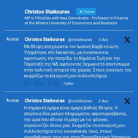
Christos Staikouras
Follow
MP in Fthiotida with Nea Demokratia - Professor in Finance
at the Athens University of Economics and Business
Avatar
Christos Staikouras
@cstaikouras
·
2 Αυγ
Με θλίψη αποχαιρετώ τον Ιωάννη Βαρβιτσιώτη.
Υπηρέτησε, επί δεκαετίες, με συνέπεια και
αφοσίωση, την πατρίδα, τη δημόσια ζωή και την
Παράταξη της ΝΔ, αφήνοντας ξεχωριστό αποτύπωμα
στην πολιτική ιστορία της χώρας. Στους οικείους του
εκφράζω τα ειλικρινή μου συλλυπητήρια.
2
26
Twitter
Avatar
Christos Staikouras
@cstaikouras
·
2 Αυγ
Η σημερινή ημέρα είναι ημέρα βαθιάς θλίψης. Η
απώλεια δύο μελών πληρώματος αεροπυρόσβεσης,
την ώρα που έδιναν τη μάχη με τις φλόγες,
συγκλονίζει όλους μας. Εκφράζω τα ειλικρινή μου
συλλυπητήρια στις οικογένειές τους, στους
συναδέλφους τους και στην Πυροσβεστική Υπηρεσία.