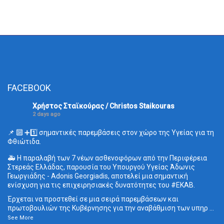
FACEBOOK
Χρήστος Σταϊκούρας / Christos Staikouras
2 days ago
📌 🔟 ➕1️⃣ σημαντικές παρεμβάσεις στον χώρο της Υγείας για τη
Φθιώτιδα.
🚑 Η παραλαβή των 7 νέων ασθενοφόρων από την Περιφέρεια
Στερεάς Ελλάδας, παρουσία του Υπουργού Υγείας Άδωνις
Γεωργιάδης - Adonis Georgiadis, αποτελεί μια σημαντική
ενίσχυση για τις επιχειρησιακές δυνατότητες του
#ΕΚΑΒ
.
Έρχεται να προστεθεί σε μια σειρά παρεμβάσεων και
πρωτοβουλιών της Κυβέρνησης για την αναβάθμιση των υπηρ
...
See More