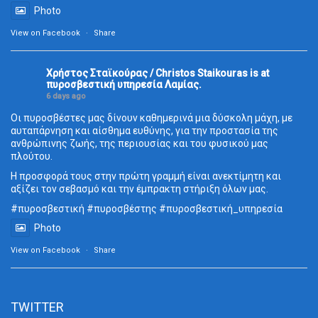
Photo
View on Facebook
·
Share
Χρήστος Σταϊκούρας / Christos Staikouras
is at
πυροσβεστική υπηρεσία Λαμίας.
6 days ago
Οι πυροσβέστες μας δίνουν καθημερινά μια δύσκολη μάχη, με
αυταπάρνηση και αίσθημα ευθύνης, για την προστασία της
ανθρώπινης ζωής, της περιουσίας και του φυσικού μας
πλούτου.
Η προσφορά τους στην πρώτη γραμμή είναι ανεκτίμητη και
αξίζει τον σεβασμό και την έμπρακτη στήριξη όλων μας.
#πυροσβεστική
#πυροσβέστης
#πυροσβεστική_
υπηρεσία
Photo
View on Facebook
·
Share
TWITTER