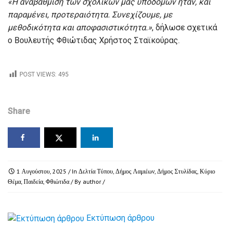
«Η αναβάθμιση των σχολικών μας υποδομών ήταν, και
παραμένει, προτεραιότητα. Συνεχίζουμε, με
μεθοδικότητα και αποφασιστικότητα.»
, δήλωσε σχετικά
ο Βουλευτής Φθιώτιδας Χρήστος Σταϊκούρας.
POST VIEWS:
495
Share
1 Αυγούστου, 2025
/ In
Δελτία Τύπου
,
Δήμος Λαμιέων
,
Δήμος Στυλίδας
,
Κύριο
Θέμα
,
Παιδεία
,
Φθιώτιδα
/ By
author
/
Εκτύπωση άρθρου