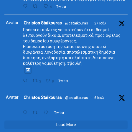
6
Twitter
Avatar
Christos Staikouras
@cstaikouras
·
27 Ιούλ
Πρέπει οι πολίτες να πιστεύουν ότι οι θεσμοί
λειτουργούν δίκαια, αποτελεσματικά, προς όφελος
του δημοσίου συμφέροντος.
Η αποκατάσταση της εμπιστοσύνης απαιτεί
διαφάνεια, λογοδοσία, αποτελεσματική δημόσια
διοίκηση, ανεξάρτητη και αξιόπιστη Δικαιοσύνη,
καλύτερη νομοθέτηση. #βουλή
3
9
Twitter
Avatar
Christos Staikouras
@cstaikouras
·
6 Ιούλ
Twitter
Load More