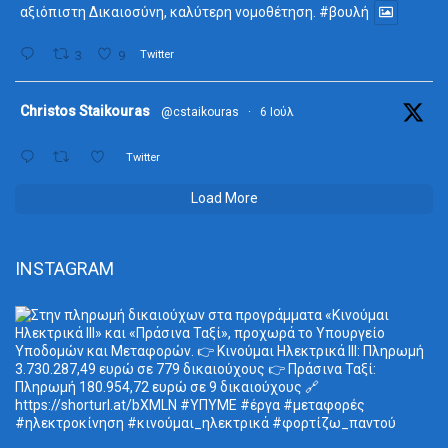
αξιόπιστη Δικαιοσύνη, καλύτερη νομοθέτηση.
#βουλή
3
9
Twitter
ta
Christos Staikouras
@cstaikouras
·
6 Ιούλ
Twitter
Load More
INSTAGRAM