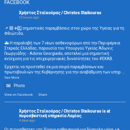
FACEBOOK
Χρήστος Σταϊκούρας / Christos Staikouras
12 hours ago
📌 🔟 ➕1️⃣ σημαντικές παρεμβάσεις στον χώρο της Υγείας για τη
Φθιώτιδα.
🚑 Η παραλαβή των 7 νέων ασθενοφόρων από την Περιφέρεια
Στερεάς Ελλάδας, παρουσία του Υπουργού Υγείας Άδωνις
Γεωργιάδης - Adonis Georgiadis, αποτελεί μια σημαντική
ενίσχυση για τις επιχειρησιακές δυνατότητες του
#ΕΚΑΒ
.
Έρχεται να προστεθεί σε μια σειρά παρεμβάσεων και
πρωτοβουλιών της Κυβέρνησης για την αναβάθμιση των υπηρ
...
See More
Photo
View on Facebook
·
Share
Χρήστος Σταϊκούρας / Christos Staikouras
is at
πυροσβεστική υπηρεσία Λαμίας.
4 days ago
Οι πυροσβέστες μας δίνουν καθημερινά μια δύσκολη μάχη, με