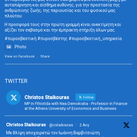
αυταπάρνηση και αίσθημα ευθύνης, για την προστασία της
ανθρώπινης ζωής, της περιουσίας και του φυσικού μας
πλούτου.
Η προσφορά τους στην πρώτη γραμμή είναι ανεκτίμητη και
αξίζει τον σεβασμό και την έμπρακτη στήριξη όλων μας.
#πυροσβεστική
#πυροσβέστης
#πυροσβεστική_
υπηρεσία
Photo
View on Facebook
·
Share
TWITTER
Christos Staikouras
Follow
MP in Fthiotida with Nea Demokratia - Professor in Finance
at the Athens University of Economics and Business
ta
Christos Staikouras
@cstaikouras
·
2 Αυγ
Με θλίψη αποχαιρετώ τον Ιωάννη Βαρβιτσιώτη.