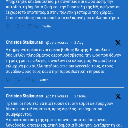
Υπηρέτησε, επί δεκαετίες, με συνέπεια και αφοσίωση, την
πατρίδα, τη δημόσια ζωή και την Παράταξη της ΝΔ, αφήνοντας
ξεχωριστό αποτύπωμα στην πολιτική ιστορία της χώρας.
Στους οικείους του εκφράζω τα ειλικρινή μου συλλυπητήρια.
2
26
Twitter
ta
Christos Staikouras
@cstaikouras
·
2 Αυγ
Η σημερινή ημέρα είναι ημέρα βαθιάς θλίψης. Η απώλεια
δύο μελών πληρώματος αεροπυρόσβεσης, την ώρα που έδιναν
τη μάχη με τις φλόγες, συγκλονίζει όλους μας. Εκφράζω τα
ειλικρινή μου συλλυπητήρια στις οικογένειές τους, στους
συναδέλφους τους και στην Πυροσβεστική Υπηρεσία.
6
Twitter
ta
Christos Staikouras
@cstaikouras
·
27 Ιούλ
Πρέπει οι πολίτες να πιστεύουν ότι οι θεσμοί λειτουργούν
δίκαια, αποτελεσματικά, προς όφελος του δημοσίου
συμφέροντος.
Η αποκατάσταση της εμπιστοσύνης απαιτεί διαφάνεια,
λογοδοσία, αποτελεσματική δημόσια διοίκηση, ανεξάρτητη και