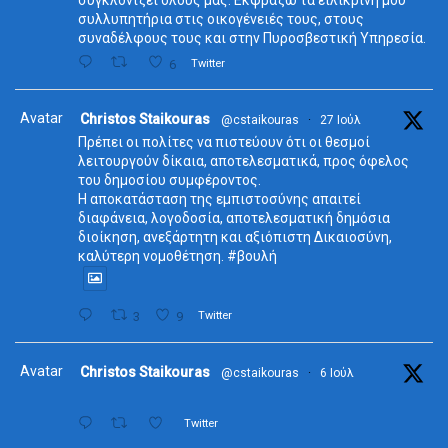
συγκλονίζει όλους μας. Εκφράζω τα ειλικρινή μου
συλλυπητήρια στις οικογένειές τους, στους
συναδέλφους τους και στην Πυροσβεστική Υπηρεσία.
6
Twitter
Avatar
Christos Staikouras
@cstaikouras
·
27 Ιούλ
Πρέπει οι πολίτες να πιστεύουν ότι οι θεσμοί
λειτουργούν δίκαια, αποτελεσματικά, προς όφελος
του δημοσίου συμφέροντος.
Η αποκατάσταση της εμπιστοσύνης απαιτεί
διαφάνεια, λογοδοσία, αποτελεσματική δημόσια
διοίκηση, ανεξάρτητη και αξιόπιστη Δικαιοσύνη,
καλύτερη νομοθέτηση. #βουλή
3
9
Twitter
Avatar
Christos Staikouras
@cstaikouras
·
6 Ιούλ
Twitter