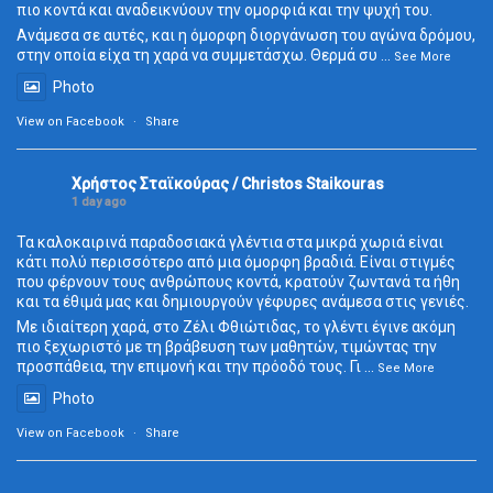
πιο κοντά και αναδεικνύουν την ομορφιά και την ψυχή του.
Ανάμεσα σε αυτές, και η όμορφη διοργάνωση του αγώνα δρόμου,
στην οποία είχα τη χαρά να συμμετάσχω. Θερμά συ
...
See More
Photo
View on Facebook
·
Share
Χρήστος Σταϊκούρας / Christos Staikouras
1 day ago
Τα καλοκαιρινά παραδοσιακά γλέντια στα μικρά χωριά είναι
κάτι πολύ περισσότερο από μια όμορφη βραδιά. Είναι στιγμές
που φέρνουν τους ανθρώπους κοντά, κρατούν ζωντανά τα ήθη
και τα έθιμά μας και δημιουργούν γέφυρες ανάμεσα στις γενιές.
Με ιδιαίτερη χαρά, στο Ζέλι Φθιώτιδας, το γλέντι έγινε ακόμη
πιο ξεχωριστό με τη βράβευση των μαθητών, τιμώντας την
προσπάθεια, την επιμονή και την πρόοδό τους. Γι
...
See More
Photo
View on Facebook
·
Share