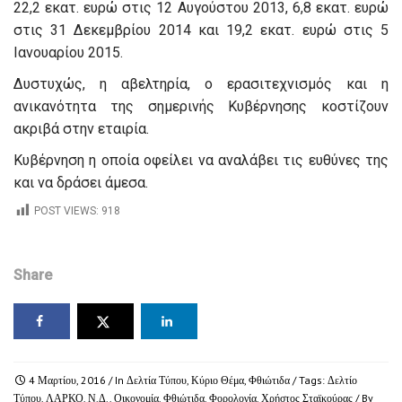
22,2 εκατ. ευρώ στις 12 Αυγούστου 2013, 6,8 εκατ. ευρώ
στις 31 Δεκεμβρίου 2014 και 19,2 εκατ. ευρώ στις 5
Ιανουαρίου 2015.
Δυστυχώς, η αβελτηρία, ο ερασιτεχνισμός και η
ανικανότητα της σημερινής Κυβέρνησης κοστίζουν
ακριβά στην εταιρία.
Κυβέρνηση η οποία οφείλει να αναλάβει τις ευθύνες της
και να δράσει άμεσα.
POST VIEWS:
918
Share
4 Μαρτίου, 2016
/ In
Δελτία Τύπου
,
Κύριο Θέμα
,
Φθιώτιδα
/ Tags:
Δελτίο
Τύπου
,
ΛΑΡΚΟ
,
Ν.Δ.
,
Οικονομία
,
Φθιώτιδα
,
Φορολογία
,
Χρήστος Σταϊκούρας
/ By