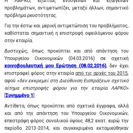
Η ΛΑΡΚΟ, εξαιτίας ενδογενών και εξωγενών
προβλημάτων, αντιμετωπίζει, μεταξύ άλλων, σημαντικό
πρόβλημα ρευστότητας.
Για την έστω και μερική αντιμετώπιση του προβλήματος,
καθίσταται σημαντική η επιστροφή οφειλόμενου φόρου
στην εταιρία.
Δυστυχώς, όπως προκύπτει και από απάντηση του
Υπουργείου Οικονομικών (04.03.2016) σε σχετική
κοινοβουλευτική μου Ερώτηση (08.02.2016)
, δεν έχει
επιστραφεί φόρος στην εταιρία
από τις αρχές του 2015
,
αφού
«δεν εκκρεμεί στη Διεύθυνση Εισπράξεων σχετικό
αίτημα επιστροφής φόρου για την εταιρία ΛΑΡΚΟ»
[
Συνημμένο 1
].
Αντίθετα, όπως προκύπτει από σχετικά έγγραφα, αλλά
και από την απάντηση του Υπουργείου Οικονομικών,
επεστράφη φόρος συνολικού ύψους 48,2 εκατ. ευρώ την
περίοδο 2013-2014, και συγκεκριμένα εκταμιεύθηκαν