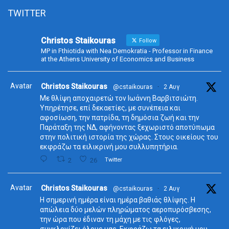
TWITTER
Christos Staikouras
Follow
MP in Fthiotida with Nea Demokratia - Professor in Finance
at the Athens University of Economics and Business
Avatar
Christos Staikouras
@cstaikouras
·
2 Αυγ
Με θλίψη αποχαιρετώ τον Ιωάννη Βαρβιτσιώτη.
Υπηρέτησε, επί δεκαετίες, με συνέπεια και
αφοσίωση, την πατρίδα, τη δημόσια ζωή και την
Παράταξη της ΝΔ, αφήνοντας ξεχωριστό αποτύπωμα
στην πολιτική ιστορία της χώρας. Στους οικείους του
εκφράζω τα ειλικρινή μου συλλυπητήρια.
2
26
Twitter
Avatar
Christos Staikouras
@cstaikouras
·
2 Αυγ
Η σημερινή ημέρα είναι ημέρα βαθιάς θλίψης. Η
απώλεια δύο μελών πληρώματος αεροπυρόσβεσης,
την ώρα που έδιναν τη μάχη με τις φλόγες,