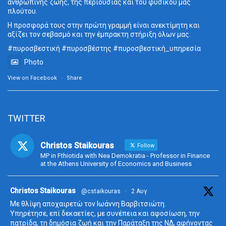
ανθρώπινης ζωής, της περιουσίας και του φυσικού μας
πλούτου.
Η προσφορά τους στην πρώτη γραμμή είναι ανεκτίμητη και
αξίζει τον σεβασμό και την έμπρακτη στήριξη όλων μας.
#πυροσβεστική
#πυροσβέστης
#πυροσβεστική_
υπηρεσία
Photo
View on Facebook
·
Share
TWITTER
Christos Staikouras
Follow
MP in Fthiotida with Nea Demokratia - Professor in Finance
at the Athens University of Economics and Business
ta
Christos Staikouras
@cstaikouras
·
2 Αυγ
Με θλίψη αποχαιρετώ τον Ιωάννη Βαρβιτσιώτη.
Υπηρέτησε, επί δεκαετίες, με συνέπεια και αφοσίωση, την
πατρίδα, τη δημόσια ζωή και την Παράταξη της ΝΔ, αφήνοντας