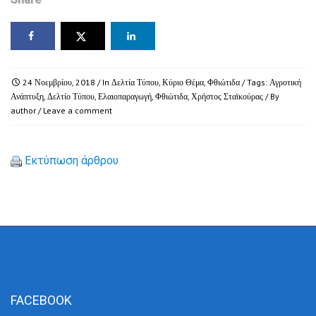
24 Νοεμβρίου, 2018
/ In
Δελτία Τύπου
,
Κύριο Θέμα
,
Φθιώτιδα
/ Tags:
Αγροτική
Ανάπτυξη
,
Δελτίο Τύπου
,
Ελαιοπαραγωγή
,
Φθιώτιδα
,
Χρήστος Σταϊκούρας
/ By
author
/
Leave a comment
Εκτύπωση άρθρου
FACEBOOK