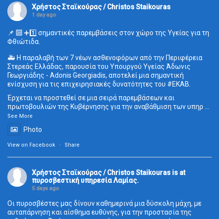
Χρήστος Σταϊκούρας / Christos Staikouras
1 day ago
📌 🔟 ➕1️⃣ σημαντικές παρεμβάσεις στον χώρο της Υγείας για τη
Φθιώτιδα.
🚑 Η παραλαβή των 7 νέων ασθενοφόρων από την Περιφέρεια
Στερεάς Ελλάδας, παρουσία του Υπουργού Υγείας Άδωνις
Γεωργιάδης - Adonis Georgiadis, αποτελεί μια σημαντική
ενίσχυση για τις επιχειρησιακές δυνατότητες του
#ΕΚΑΒ
.
Έρχεται να προστεθεί σε μια σειρά παρεμβάσεων και
πρωτοβουλιών της Κυβέρνησης για την αναβάθμιση των υπηρ
...
See More
Photo
View on Facebook
·
Share
Χρήστος Σταϊκούρας / Christos Staikouras
is at
πυροσβεστική υπηρεσία Λαμίας.
5 days ago
Οι πυροσβέστες μας δίνουν καθημερινά μια δύσκολη μάχη, με
αυταπάρνηση και αίσθημα ευθύνης, για την προστασία της