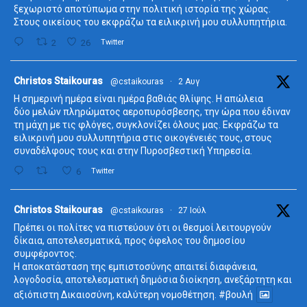
ξεχωριστό αποτύπωμα στην πολιτική ιστορία της χώρας.
Στους οικείους του εκφράζω τα ειλικρινή μου συλλυπητήρια.
2
26
Twitter
ta
Christos Staikouras
@cstaikouras
·
2 Αυγ
Η σημερινή ημέρα είναι ημέρα βαθιάς θλίψης. Η απώλεια
δύο μελών πληρώματος αεροπυρόσβεσης, την ώρα που έδιναν
τη μάχη με τις φλόγες, συγκλονίζει όλους μας. Εκφράζω τα
ειλικρινή μου συλλυπητήρια στις οικογένειές τους, στους
συναδέλφους τους και στην Πυροσβεστική Υπηρεσία.
6
Twitter
ta
Christos Staikouras
@cstaikouras
·
27 Ιούλ
Πρέπει οι πολίτες να πιστεύουν ότι οι θεσμοί λειτουργούν
δίκαια, αποτελεσματικά, προς όφελος του δημοσίου
συμφέροντος.
Η αποκατάσταση της εμπιστοσύνης απαιτεί διαφάνεια,
λογοδοσία, αποτελεσματική δημόσια διοίκηση, ανεξάρτητη και
αξιόπιστη Δικαιοσύνη, καλύτερη νομοθέτηση.
#βουλή