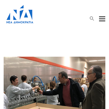
Search Button
Search
for: