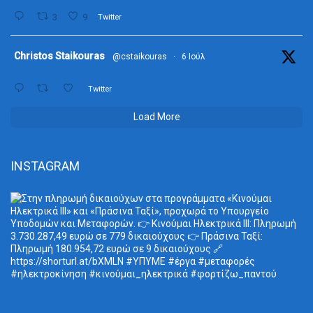
3
9
Twitter
ta
Christos Staikouras
@cstaikouras
·
6 Ιούλ
Twitter
Load More
INSTAGRAM