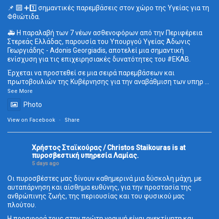
📌 🔟 ➕1️⃣ σημαντικές παρεμβάσεις στον χώρο της Υγείας για τη
Φθιώτιδα.
🚑 Η παραλαβή των 7 νέων ασθενοφόρων από την Περιφέρεια
Στερεάς Ελλάδας, παρουσία του Υπουργού Υγείας Άδωνις
Γεωργιάδης - Adonis Georgiadis, αποτελεί μια σημαντική
ενίσχυση για τις επιχειρησιακές δυνατότητες του
#ΕΚΑΒ
.
Έρχεται να προστεθεί σε μια σειρά παρεμβάσεων και
πρωτοβουλιών της Κυβέρνησης για την αναβάθμιση των υπηρ
...
See More
Photo
View on Facebook
·
Share
Χρήστος Σταϊκούρας / Christos Staikouras
is at
πυροσβεστική υπηρεσία Λαμίας.
5 days ago
Οι πυροσβέστες μας δίνουν καθημερινά μια δύσκολη μάχη, με
αυταπάρνηση και αίσθημα ευθύνης, για την προστασία της
ανθρώπινης ζωής, της περιουσίας και του φυσικού μας
πλούτου.
Η προσφορά τους στην πρώτη γραμμή είναι ανεκτίμητη και