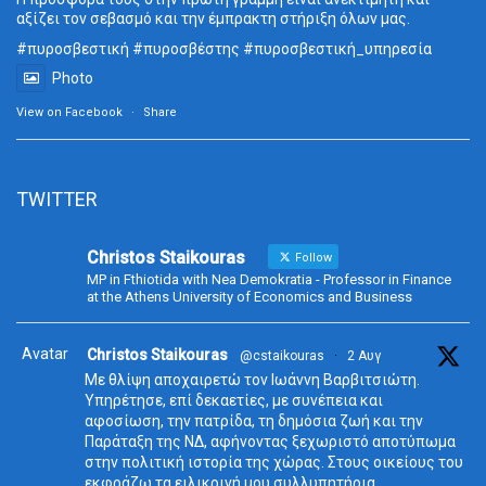
αξίζει τον σεβασμό και την έμπρακτη στήριξη όλων μας.
#πυροσβεστική
#πυροσβέστης
#πυροσβεστική_
υπηρεσία
Photo
View on Facebook
·
Share
TWITTER
Christos Staikouras
Follow
MP in Fthiotida with Nea Demokratia - Professor in Finance
at the Athens University of Economics and Business
Avatar
Christos Staikouras
@cstaikouras
·
2 Αυγ
Με θλίψη αποχαιρετώ τον Ιωάννη Βαρβιτσιώτη.
Υπηρέτησε, επί δεκαετίες, με συνέπεια και
αφοσίωση, την πατρίδα, τη δημόσια ζωή και την
Παράταξη της ΝΔ, αφήνοντας ξεχωριστό αποτύπωμα
στην πολιτική ιστορία της χώρας. Στους οικείους του
εκφράζω τα ειλικρινή μου συλλυπητήρια.