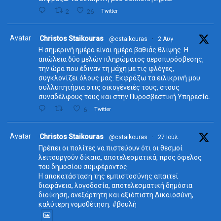
2
26
Twitter
Avatar
Christos Staikouras
@cstaikouras
·
2 Αυγ
Η σημερινή ημέρα είναι ημέρα βαθιάς θλίψης. Η
απώλεια δύο μελών πληρώματος αεροπυρόσβεσης,
την ώρα που έδιναν τη μάχη με τις φλόγες,
συγκλονίζει όλους μας. Εκφράζω τα ειλικρινή μου
συλλυπητήρια στις οικογένειές τους, στους
συναδέλφους τους και στην Πυροσβεστική Υπηρεσία.
6
Twitter
Avatar
Christos Staikouras
@cstaikouras
·
27 Ιούλ
Πρέπει οι πολίτες να πιστεύουν ότι οι θεσμοί
λειτουργούν δίκαια, αποτελεσματικά, προς όφελος
του δημοσίου συμφέροντος.
Η αποκατάσταση της εμπιστοσύνης απαιτεί
διαφάνεια, λογοδοσία, αποτελεσματική δημόσια
διοίκηση, ανεξάρτητη και αξιόπιστη Δικαιοσύνη,
καλύτερη νομοθέτηση. #βουλή