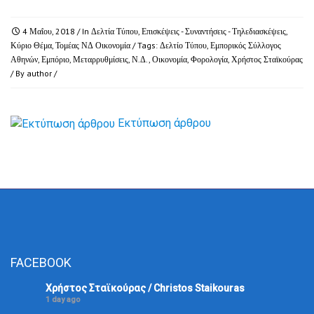
4 Μαΐου, 2018
/ In
Δελτία Τύπου
,
Επισκέψεις - Συναντήσεις - Τηλεδιασκέψεις
,
Κύριο Θέμα
,
Τομέας ΝΔ Οικονομία
/ Tags:
Δελτίο Τύπου
,
Εμπορικός Σύλλογος
Αθηνών
,
Εμπόριο
,
Μεταρρυθμίσεις
,
Ν.Δ.
,
Οικονομία
,
Φορολογία
,
Χρήστος Σταϊκούρας
/ By
author
/
Εκτύπωση άρθρου
FACEBOOK
Χρήστος Σταϊκούρας / Christos Staikouras
1 day ago