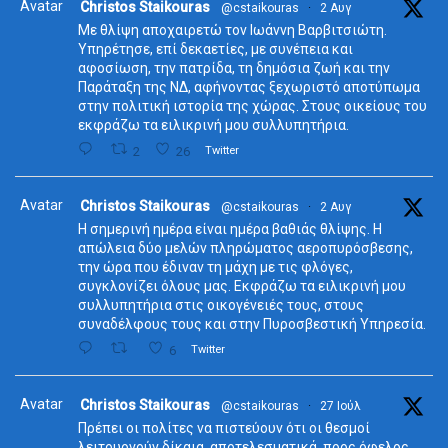
Avatar
Christos Staikouras
@cstaikouras
·
2 Αυγ
Με θλίψη αποχαιρετώ τον Ιωάννη Βαρβιτσιώτη.
Υπηρέτησε, επί δεκαετίες, με συνέπεια και
αφοσίωση, την πατρίδα, τη δημόσια ζωή και την
Παράταξη της ΝΔ, αφήνοντας ξεχωριστό αποτύπωμα
στην πολιτική ιστορία της χώρας. Στους οικείους του
εκφράζω τα ειλικρινή μου συλλυπητήρια.
2
26
Twitter
Avatar
Christos Staikouras
@cstaikouras
·
2 Αυγ
Η σημερινή ημέρα είναι ημέρα βαθιάς θλίψης. Η
απώλεια δύο μελών πληρώματος αεροπυρόσβεσης,
την ώρα που έδιναν τη μάχη με τις φλόγες,
συγκλονίζει όλους μας. Εκφράζω τα ειλικρινή μου
συλλυπητήρια στις οικογένειές τους, στους
συναδέλφους τους και στην Πυροσβεστική Υπηρεσία.
6
Twitter
Avatar
Christos Staikouras
@cstaikouras
·
27 Ιούλ
Πρέπει οι πολίτες να πιστεύουν ότι οι θεσμοί
λειτουργούν δίκαια, αποτελεσματικά, προς όφελος