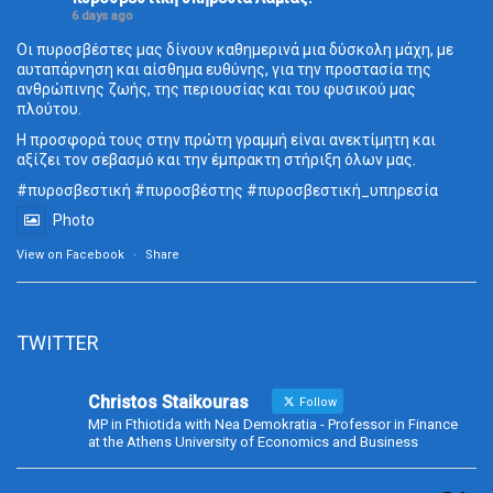
6 days ago
Οι πυροσβέστες μας δίνουν καθημερινά μια δύσκολη μάχη, με
αυταπάρνηση και αίσθημα ευθύνης, για την προστασία της
ανθρώπινης ζωής, της περιουσίας και του φυσικού μας
πλούτου.
Η προσφορά τους στην πρώτη γραμμή είναι ανεκτίμητη και
αξίζει τον σεβασμό και την έμπρακτη στήριξη όλων μας.
#πυροσβεστική
#πυροσβέστης
#πυροσβεστική_
υπηρεσία
Photo
View on Facebook
·
Share
TWITTER
Christos Staikouras
Follow
MP in Fthiotida with Nea Demokratia - Professor in Finance
at the Athens University of Economics and Business