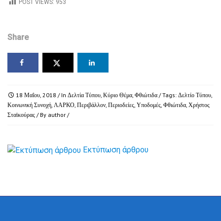
POST VIEWS:
953
Share
18 Μαΐου, 2018
/ In
Δελτία Τύπου
,
Κύριο Θέμα
,
Φθιώτιδα
/ Tags:
Δελτίο Τύπου
,
Κοινωνική Συνοχή
,
ΛΑΡΚΟ
,
Περιβάλλον
,
Περιοδείες
,
Υποδομές
,
Φθιώτιδα
,
Χρήστος
Σταϊκούρας
/ By
author
/
Εκτύπωση άρθρου