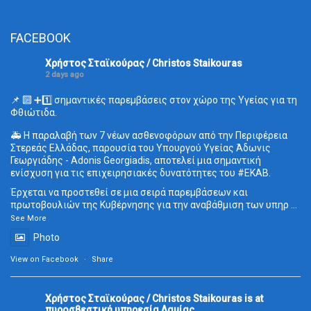
FACEBOOK
Χρήστος Σταϊκούρας / Christos Staikouras
2 days ago
📌 🔟 ➕1️⃣ σημαντικές παρεμβάσεις στον χώρο της Υγείας για τη
Φθιώτιδα.
🚑 Η παραλαβή των 7 νέων ασθενοφόρων από την Περιφέρεια
Στερεάς Ελλάδας, παρουσία του Υπουργού Υγείας Άδωνις
Γεωργιάδης - Adonis Georgiadis, αποτελεί μια σημαντική
ενίσχυση για τις επιχειρησιακές δυνατότητες του
#ΕΚΑΒ
.
Έρχεται να προστεθεί σε μια σειρά παρεμβάσεων και
πρωτοβουλιών της Κυβέρνησης για την αναβάθμιση των υπηρ
...
See More
Photo
View on Facebook
·
Share
Χρήστος Σταϊκούρας / Christos Staikouras
is at
πυροσβεστική υπηρεσία Λαμίας.