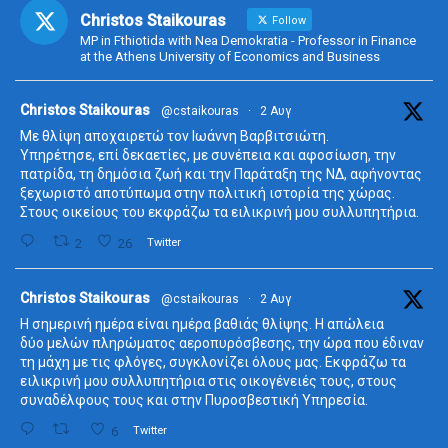
Christos Staikouras
Follow
MP in Fthiotida with Nea Demokratia - Professor in Finance
at the Athens University of Economics and Business
ta
Christos Staikouras
@cstaikouras
·
2 Αυγ
Με θλίψη αποχαιρετώ τον Ιωάννη Βαρβιτσιώτη.
Υπηρέτησε, επί δεκαετίες, με συνέπεια και αφοσίωση, την
πατρίδα, τη δημόσια ζωή και την Παράταξη της ΝΔ, αφήνοντας
ξεχωριστό αποτύπωμα στην πολιτική ιστορία της χώρας.
Στους οικείους του εκφράζω τα ειλικρινή μου συλλυπητήρια.
2
26
Twitter
ta
Christos Staikouras
@cstaikouras
·
2 Αυγ
Η σημερινή ημέρα είναι ημέρα βαθιάς θλίψης. Η απώλεια
δύο μελών πληρώματος αεροπυρόσβεσης, την ώρα που έδιναν
τη μάχη με τις φλόγες, συγκλονίζει όλους μας. Εκφράζω τα
ειλικρινή μου συλλυπητήρια στις οικογένειές τους, στους
συναδέλφους τους και στην Πυροσβεστική Υπηρεσία.
6
Twitter