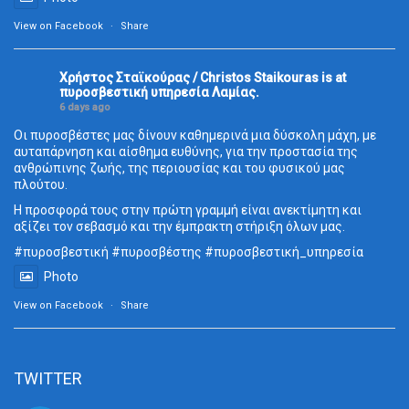
View on Facebook
·
Share
Χρήστος Σταϊκούρας / Christos Staikouras
is at
πυροσβεστική υπηρεσία Λαμίας.
6 days ago
Οι πυροσβέστες μας δίνουν καθημερινά μια δύσκολη μάχη, με
αυταπάρνηση και αίσθημα ευθύνης, για την προστασία της
ανθρώπινης ζωής, της περιουσίας και του φυσικού μας
πλούτου.
Η προσφορά τους στην πρώτη γραμμή είναι ανεκτίμητη και
αξίζει τον σεβασμό και την έμπρακτη στήριξη όλων μας.
#πυροσβεστική
#πυροσβέστης
#πυροσβεστική_
υπηρεσία
Photo
View on Facebook
·
Share
TWITTER