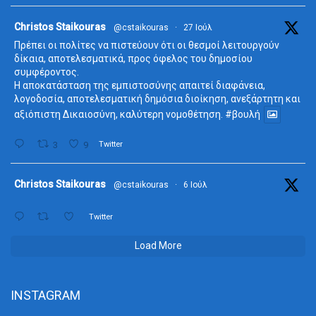
ta
Christos Staikouras
@cstaikouras
·
27 Ιούλ
Πρέπει οι πολίτες να πιστεύουν ότι οι θεσμοί λειτουργούν
δίκαια, αποτελεσματικά, προς όφελος του δημοσίου
συμφέροντος.
Η αποκατάσταση της εμπιστοσύνης απαιτεί διαφάνεια,
λογοδοσία, αποτελεσματική δημόσια διοίκηση, ανεξάρτητη και
αξιόπιστη Δικαιοσύνη, καλύτερη νομοθέτηση.
#βουλή
3
9
Twitter
ta
Christos Staikouras
@cstaikouras
·
6 Ιούλ
Twitter
Load More
INSTAGRAM