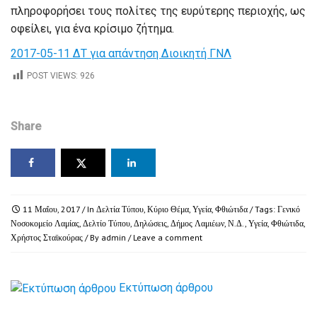
πληροφορήσει τους πολίτες της ευρύτερης περιοχής, ως
οφείλει, για ένα κρίσιμο ζήτημα.
2017-05-11 ΔΤ για απάντηση Διοικητή ΓΝΛ
POST VIEWS:
926
Share
11 Μαΐου, 2017
/ In
Δελτία Τύπου
,
Κύριο Θέμα
,
Υγεία
,
Φθιώτιδα
/ Tags:
Γενικό
Νοσοκομείο Λαμίας
,
Δελτίο Τύπου
,
Δηλώσεις
,
Δήμος Λαμιέων
,
Ν.Δ.
,
Υγεία
,
Φθιώτιδα
,
Χρήστος Σταϊκούρας
/ By
admin
/
Leave a comment
Εκτύπωση άρθρου