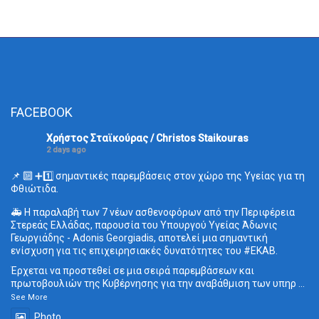
FACEBOOK
Χρήστος Σταϊκούρας / Christos Staikouras
2 days ago
📌 🔟 ➕1️⃣ σημαντικές παρεμβάσεις στον χώρο της Υγείας για τη
Φθιώτιδα.
🚑 Η παραλαβή των 7 νέων ασθενοφόρων από την Περιφέρεια
Στερεάς Ελλάδας, παρουσία του Υπουργού Υγείας Άδωνις
Γεωργιάδης - Adonis Georgiadis, αποτελεί μια σημαντική
ενίσχυση για τις επιχειρησιακές δυνατότητες του
#ΕΚΑΒ
.
Έρχεται να προστεθεί σε μια σειρά παρεμβάσεων και
πρωτοβουλιών της Κυβέρνησης για την αναβάθμιση των υπηρ
...
See More
Photo