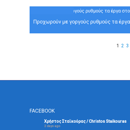
27
ΔΕΚ
Προχωρούν με γοργούς ρυθμούς τα έργα 
1
2
3
FACEBOOK
Χρήστος Σταϊκούρας / Christos Staikouras
2 days ago