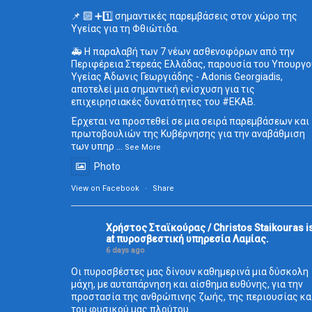
📌 🔟 ➕1️⃣ σημαντικές παρεμβάσεις στον χώρο της
Υγείας για τη Φθιώτιδα.
🚑 Η παραλαβή των 7 νέων ασθενοφόρων από την
Περιφέρεια Στερεάς Ελλάδας, παρουσία του Υπουργο
Υγείας Άδωνις Γεωργιάδης - Adonis Georgiadis,
αποτελεί μια σημαντική ενίσχυση για τις
επιχειρησιακές δυνατότητες του
#ΕΚΑΒ
.
Έρχεται να προστεθεί σε μια σειρά παρεμβάσεων και
πρωτοβουλιών της Κυβέρνησης για την αναβάθμιση
των υπηρ
...
See More
Photo
View on Facebook
·
Share
Χρήστος Σταϊκούρας / Christos Staikouras
i
at πυροσβεστική υπηρεσία Λαμίας.
6 days ago
Οι πυροσβέστες μας δίνουν καθημερινά μια δύσκολη
μάχη, με αυταπάρνηση και αίσθημα ευθύνης, για την
προστασία της ανθρώπινης ζωής, της περιουσίας κα
του φυσικού μας πλούτου.