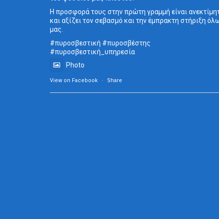
Η προσφορά τους στην πρώτη γραμμή είναι ανεκτίμη
και αξίζει τον σεβασμό και την έμπρακτη στήριξη όλ
μας.
#πυροσβεστική
#πυροσβέστης
#πυροσβεστική_
υπηρεσία
Photo
View on Facebook
·
Share