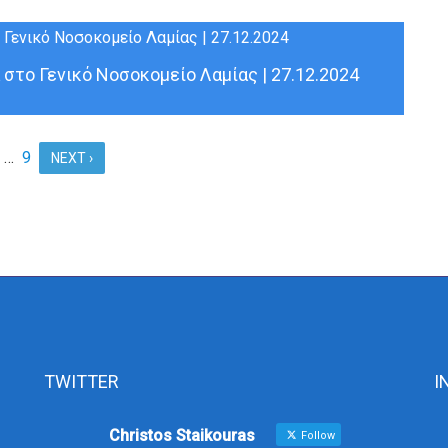
στο Γενικό Νοσοκομείο Λαμίας | 27.12.2024
…
9
NEXT ›
TWITTER
I
Christos Staikouras
Follow