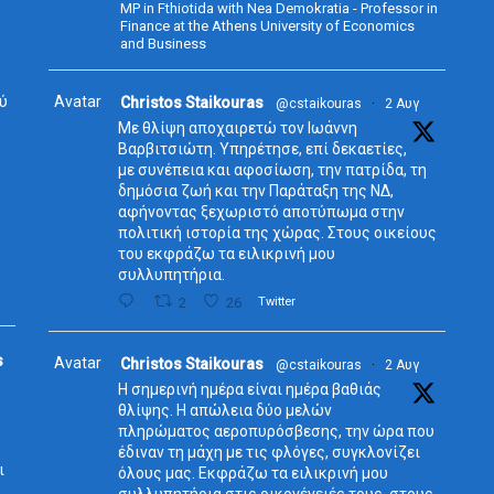
MP in Fthiotida with Nea Demokratia - Professor in
Finance at the Athens University of Economics
and Business
ύ
Avatar
Christos Staikouras
@cstaikouras
·
2 Αυγ
Με θλίψη αποχαιρετώ τον Ιωάννη
Βαρβιτσιώτη. Υπηρέτησε, επί δεκαετίες,
με συνέπεια και αφοσίωση, την πατρίδα, τη
δημόσια ζωή και την Παράταξη της ΝΔ,
αφήνοντας ξεχωριστό αποτύπωμα στην
πολιτική ιστορία της χώρας. Στους οικείους
του εκφράζω τα ειλικρινή μου
συλλυπητήρια.
2
26
Twitter
s
Avatar
Christos Staikouras
@cstaikouras
·
2 Αυγ
Η σημερινή ημέρα είναι ημέρα βαθιάς
θλίψης. Η απώλεια δύο μελών
πληρώματος αεροπυρόσβεσης, την ώρα που
έδιναν τη μάχη με τις φλόγες, συγκλονίζει
ι
όλους μας. Εκφράζω τα ειλικρινή μου