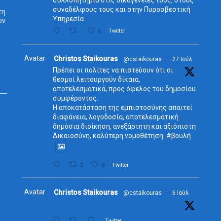
συλλυπητήρια στις οικογένειές τους, στους
συναδέλφους τους και στην Πυροσβεστική
τη
Υπηρεσία.
ων
6
Twitter
Avatar
Christos Staikouras
@cstaikouras
·
27 Ιούλ
Πρέπει οι πολίτες να πιστεύουν ότι οι
θεσμοί λειτουργούν δίκαια,
αποτελεσματικά, προς όφελος του δημοσίου
συμφέροντος.
Η αποκατάσταση της εμπιστοσύνης απαιτεί
διαφάνεια, λογοδοσία, αποτελεσματική
δημόσια διοίκηση, ανεξάρτητη και αξιόπιστη
Δικαιοσύνη, καλύτερη νομοθέτηση. #βουλή
3
9
Twitter
Avatar
Christos Staikouras
@cstaikouras
·
6 Ιούλ
Twitter