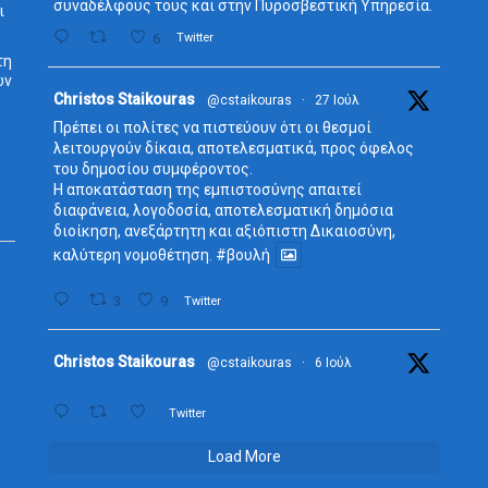
συναδέλφους τους και στην Πυροσβεστική Υπηρεσία.
ι
6
Twitter
τη
ων
Avata
Christos Staikouras
@cstaikouras
·
27 Ιούλ
r
Πρέπει οι πολίτες να πιστεύουν ότι οι θεσμοί
λειτουργούν δίκαια, αποτελεσματικά, προς όφελος
του δημοσίου συμφέροντος.
Η αποκατάσταση της εμπιστοσύνης απαιτεί
διαφάνεια, λογοδοσία, αποτελεσματική δημόσια
διοίκηση, ανεξάρτητη και αξιόπιστη Δικαιοσύνη,
καλύτερη νομοθέτηση.
#βουλή
3
9
Twitter
Avata
Christos Staikouras
@cstaikouras
·
6 Ιούλ
r
Twitter
Load More