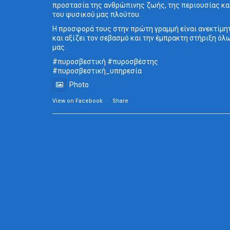
προστασία της ανθρώπινης ζωής, της περιουσίας κα
του φυσικού μας πλούτου.
Η προσφορά τους στην πρώτη γραμμή είναι ανεκτίμη
και αξίζει τον σεβασμό και την έμπρακτη στήριξη όλ
μας.
#πυροσβεστική
#πυροσβέστης
#πυροσβεστική_
υπηρεσία
Photo
View on Facebook
·
Share