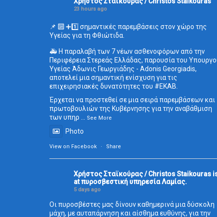
Χρήστος Σταϊκούρας / Christos Staikouras
23 hours ago
📌 🔟 ➕1️⃣ σημαντικές παρεμβάσεις στον χώρο της
Υγείας για τη Φθιώτιδα.
🚑 Η παραλαβή των 7 νέων ασθενοφόρων από την
Περιφέρεια Στερεάς Ελλάδας, παρουσία του Υπουργο
Υγείας Άδωνις Γεωργιάδης - Adonis Georgiadis,
αποτελεί μια σημαντική ενίσχυση για τις
επιχειρησιακές δυνατότητες του
#ΕΚΑΒ
.
Έρχεται να προστεθεί σε μια σειρά παρεμβάσεων και
πρωτοβουλιών της Κυβέρνησης για την αναβάθμιση
των υπηρ
...
See More
Photo
View on Facebook
·
Share
Χρήστος Σταϊκούρας / Christos Staikouras
i
at πυροσβεστική υπηρεσία Λαμίας.
5 days ago
Οι πυροσβέστες μας δίνουν καθημερινά μια δύσκολη
μάχη, με αυταπάρνηση και αίσθημα ευθύνης, για την