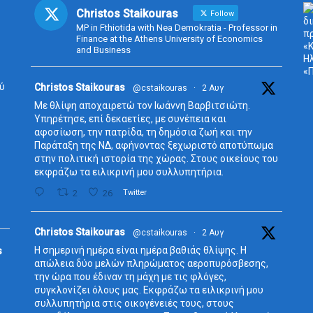
Christos Staikouras
Follow
MP in Fthiotida with Nea Demokratia - Professor in
Finance at the Athens University of Economics
and Business
ύ
Avata
Christos Staikouras
@cstaikouras
·
2 Αυγ
r
Με θλίψη αποχαιρετώ τον Ιωάννη Βαρβιτσιώτη.
Υπηρέτησε, επί δεκαετίες, με συνέπεια και
αφοσίωση, την πατρίδα, τη δημόσια ζωή και την
Παράταξη της ΝΔ, αφήνοντας ξεχωριστό αποτύπωμα
στην πολιτική ιστορία της χώρας. Στους οικείους του
εκφράζω τα ειλικρινή μου συλλυπητήρια.
2
26
Twitter
Avata
Christos Staikouras
@cstaikouras
·
2 Αυγ
r
Η σημερινή ημέρα είναι ημέρα βαθιάς θλίψης. Η
s
απώλεια δύο μελών πληρώματος αεροπυρόσβεσης,
την ώρα που έδιναν τη μάχη με τις φλόγες,
συγκλονίζει όλους μας. Εκφράζω τα ειλικρινή μου
συλλυπητήρια στις οικογένειές τους, στους