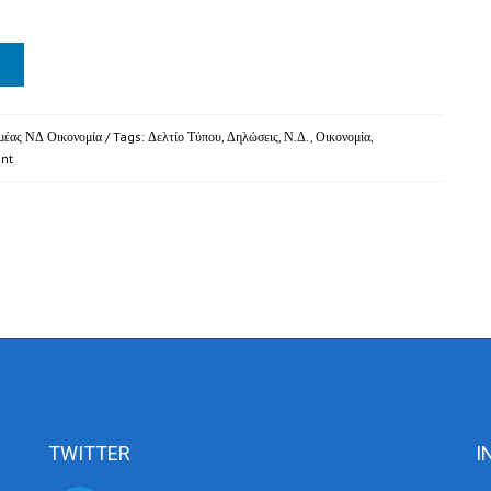
μέας ΝΔ Οικονομία
/ Tags:
Δελτίο Τύπου
,
Δηλώσεις
,
Ν.Δ.
,
Οικονομία
,
nt
TWITTER
I