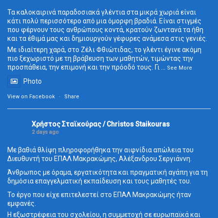
Τα καλοκαιρινά παραδοσιακά γλέντια στα μικρά χωριά είναι
κάτι πολύ περισσότερο από μια όμορφη βραδιά. Είναι στιγμές
που φέρνουν τους ανθρώπους κοντά, κρατούν ζωντανά τα ήθη
και τα έθιμά μας και δημιουργούν γέφυρες ανάμεσα στις γενιές.
Με ιδιαίτερη χαρά, στο Ζέλι Φθιώτιδας, το γλέντι έγινε ακόμη
πιο ξεχωριστό με τη βράβευση των μαθητών, τιμώντας την
προσπάθεια, την επιμονή και την πρόοδό τους. Γι
...
See More
Photo
View on Facebook
·
Share
Χρήστος Σταϊκούρας / Christos Staikouras
2 days ago
Με βαθιά θλίψη πληροφορήθηκα την αιφνίδια απώλεια του
Διευθυντή του ΕΠΑΛ Μακρακώμης, Αλέξανδρου Σεργιάννη.
Άνθρωπος με όραμα, εργατικότητα και πραγματική αγάπη για τη
δημόσια επαγγελματική εκπαίδευση και τους μαθητές του.
Το έργο που είχε επιτελεστεί στο ΕΠΑΛ Μακρακώμης ήταν
εμφανές.
Η εξωστρέφεια του σχολείου, η συμμετοχή σε ευρωπαϊκά και