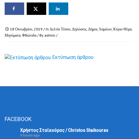
18 Οκτωβρίου, 2019
/ In
Δελτία Τύπου
,
Δηλώσεις
,
Δήμος Λαμιέων
,
Κύριο Θέμα
,
Μηνύματα
,
Φθιώτιδα
/ By
admin
/
Εκτύπωση άρθρου
FACEBOOK
Χρήστος Σταϊκούρας / Christos Staikouras
6 hours ago