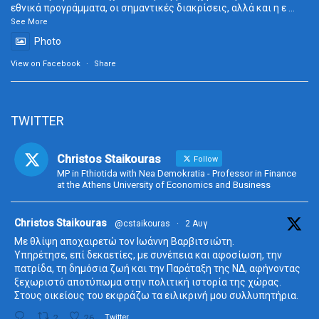
εθνικά προγράμματα, οι σημαντικές διακρίσεις, αλλά και η ε
...
See More
Photo
View on Facebook
·
Share
TWITTER
Christos Staikouras
Follow
MP in Fthiotida with Nea Demokratia - Professor in Finance
at the Athens University of Economics and Business
ta
Christos Staikouras
@cstaikouras
·
2 Αυγ
Με θλίψη αποχαιρετώ τον Ιωάννη Βαρβιτσιώτη.
Υπηρέτησε, επί δεκαετίες, με συνέπεια και αφοσίωση, την
πατρίδα, τη δημόσια ζωή και την Παράταξη της ΝΔ, αφήνοντας
ξεχωριστό αποτύπωμα στην πολιτική ιστορία της χώρας.
Στους οικείους του εκφράζω τα ειλικρινή μου συλλυπητήρια.
2
26
Twitter