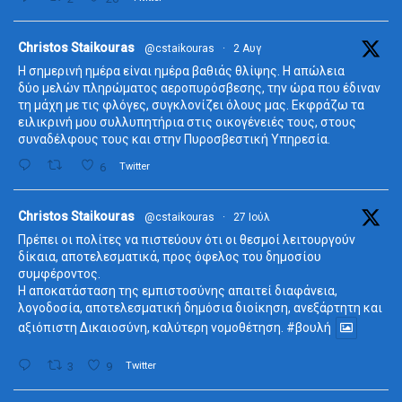
ta
Christos Staikouras
@cstaikouras
·
2 Αυγ
Η σημερινή ημέρα είναι ημέρα βαθιάς θλίψης. Η απώλεια
δύο μελών πληρώματος αεροπυρόσβεσης, την ώρα που έδιναν
τη μάχη με τις φλόγες, συγκλονίζει όλους μας. Εκφράζω τα
ειλικρινή μου συλλυπητήρια στις οικογένειές τους, στους
συναδέλφους τους και στην Πυροσβεστική Υπηρεσία.
6
Twitter
ta
Christos Staikouras
@cstaikouras
·
27 Ιούλ
Πρέπει οι πολίτες να πιστεύουν ότι οι θεσμοί λειτουργούν
δίκαια, αποτελεσματικά, προς όφελος του δημοσίου
συμφέροντος.
Η αποκατάσταση της εμπιστοσύνης απαιτεί διαφάνεια,
λογοδοσία, αποτελεσματική δημόσια διοίκηση, ανεξάρτητη και
αξιόπιστη Δικαιοσύνη, καλύτερη νομοθέτηση.
#βουλή
3
9
Twitter