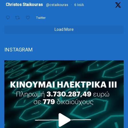
ta
Christos Staikouras
@cstaikouras
·
6 Ιούλ
Twitter
Load More
INSTAGRAM