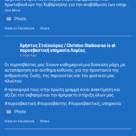
πρωτοβουλιών της Κυβέρνησης για την αναβάθμιση των υπηρ
...
See More
Photo
View on Facebook
·
Share
Χρήστος Σταϊκούρας / Christos Staikouras
is at
πυροσβεστική υπηρεσία Λαμίας.
6 days ago
Οι πυροσβέστες μας δίνουν καθημερινά μια δύσκολη μάχη, με
αυταπάρνηση και αίσθημα ευθύνης, για την προστασία της
ανθρώπινης ζωής, της περιουσίας και του φυσικού μας
πλούτου.
Η προσφορά τους στην πρώτη γραμμή είναι ανεκτίμητη και
αξίζει τον σεβασμό και την έμπρακτη στήριξη όλων μας.
#πυροσβεστική
#πυροσβέστης
#πυροσβεστική_
υπηρεσία
Photo
View on Facebook
·
Share