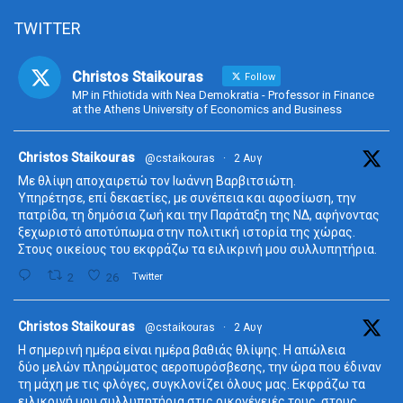
TWITTER
Christos Staikouras
Follow
MP in Fthiotida with Nea Demokratia - Professor in Finance
at the Athens University of Economics and Business
ta
Christos Staikouras
@cstaikouras
·
2 Αυγ
Με θλίψη αποχαιρετώ τον Ιωάννη Βαρβιτσιώτη.
Υπηρέτησε, επί δεκαετίες, με συνέπεια και αφοσίωση, την
πατρίδα, τη δημόσια ζωή και την Παράταξη της ΝΔ, αφήνοντας
ξεχωριστό αποτύπωμα στην πολιτική ιστορία της χώρας.
Στους οικείους του εκφράζω τα ειλικρινή μου συλλυπητήρια.
2
26
Twitter
ta
Christos Staikouras
@cstaikouras
·
2 Αυγ
Η σημερινή ημέρα είναι ημέρα βαθιάς θλίψης. Η απώλεια
δύο μελών πληρώματος αεροπυρόσβεσης, την ώρα που έδιναν
τη μάχη με τις φλόγες, συγκλονίζει όλους μας. Εκφράζω τα
ειλικρινή μου συλλυπητήρια στις οικογένειές τους, στους