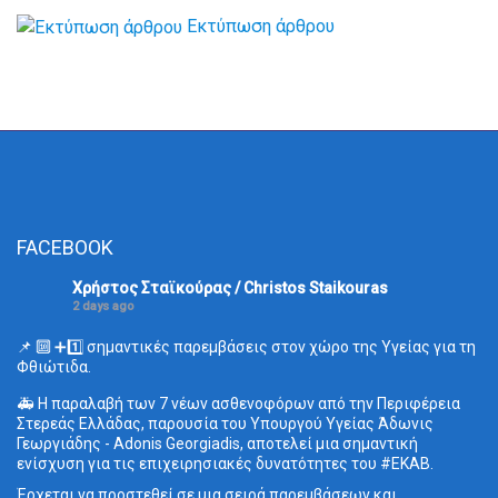
Εκτύπωση άρθρου
FACEBOOK
Χρήστος Σταϊκούρας / Christos Staikouras
2 days ago
📌 🔟 ➕1️⃣ σημαντικές παρεμβάσεις στον χώρο της Υγείας για τη
Φθιώτιδα.
🚑 Η παραλαβή των 7 νέων ασθενοφόρων από την Περιφέρεια
Στερεάς Ελλάδας, παρουσία του Υπουργού Υγείας Άδωνις
Γεωργιάδης - Adonis Georgiadis, αποτελεί μια σημαντική
ενίσχυση για τις επιχειρησιακές δυνατότητες του
#ΕΚΑΒ
.
Έρχεται να προστεθεί σε μια σειρά παρεμβάσεων και