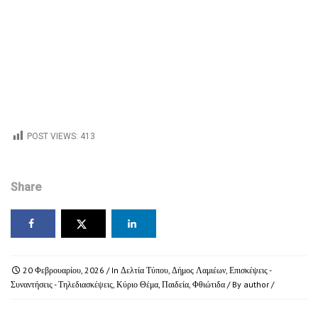
POST VIEWS:
413
Share
20 Φεβρουαρίου, 2026
/ In
Δελτία Τύπου
,
Δήμος Λαμιέων
,
Επισκέψεις -
Συναντήσεις - Τηλεδιασκέψεις
,
Κύριο Θέμα
,
Παιδεία
,
Φθιώτιδα
/ By
author
/