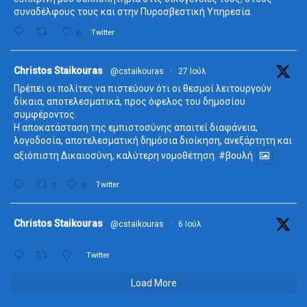
συναδέλφους τους και στην Πυροσβεστική Υπηρεσία.
6
Twitter
ta
Christos Staikouras
@cstaikouras
·
27 Ιούλ
Πρέπει οι πολίτες να πιστεύουν ότι οι θεσμοί λειτουργούν
δίκαια, αποτελεσματικά, προς όφελος του δημοσίου
συμφέροντος.
Η αποκατάσταση της εμπιστοσύνης απαιτεί διαφάνεια,
λογοδοσία, αποτελεσματική δημόσια διοίκηση, ανεξάρτητη και
αξιόπιστη Δικαιοσύνη, καλύτερη νομοθέτηση.
#βουλή
3
9
Twitter
ta
Christos Staikouras
@cstaikouras
·
6 Ιούλ
Twitter
Load More