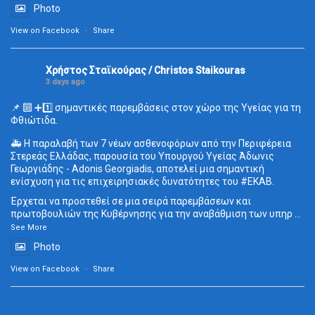
Photo
View on Facebook
·
Share
Χρήστος Σταϊκούρας / Christos Staikouras
3 days ago
📌 🔟 ➕1️⃣ σημαντικές παρεμβάσεις στον χώρο της Υγείας για τη
Φθιώτιδα.
🚑 Η παραλαβή των 7 νέων ασθενοφόρων από την Περιφέρεια
Στερεάς Ελλάδας, παρουσία του Υπουργού Υγείας Άδωνις
Γεωργιάδης - Adonis Georgiadis, αποτελεί μια σημαντική
ενίσχυση για τις επιχειρησιακές δυνατότητες του
#ΕΚΑΒ
.
Έρχεται να προστεθεί σε μια σειρά παρεμβάσεων και
πρωτοβουλιών της Κυβέρνησης για την αναβάθμιση των υπηρ
...
See More
Photo
View on Facebook
·
Share