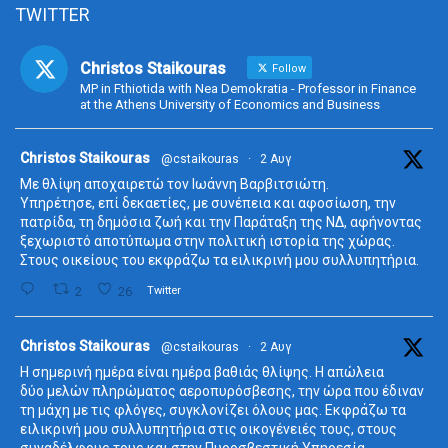
TWITTER
Christos Staikouras
Follow
MP in Fthiotida with Nea Demokratia - Professor in Finance
at the Athens University of Economics and Business
ta
Christos Staikouras
@cstaikouras
·
2 Αυγ
Με θλίψη αποχαιρετώ τον Ιωάννη Βαρβιτσιώτη.
Υπηρέτησε, επί δεκαετίες, με συνέπεια και αφοσίωση, την
πατρίδα, τη δημόσια ζωή και την Παράταξη της ΝΔ, αφήνοντας
ξεχωριστό αποτύπωμα στην πολιτική ιστορία της χώρας.
Στους οικείους του εκφράζω τα ειλικρινή μου συλλυπητήρια.
2
26
Twitter
ta
Christos Staikouras
@cstaikouras
·
2 Αυγ
Η σημερινή ημέρα είναι ημέρα βαθιάς θλίψης. Η απώλεια
δύο μελών πληρώματος αεροπυρόσβεσης, την ώρα που έδιναν
τη μάχη με τις φλόγες, συγκλονίζει όλους μας. Εκφράζω τα
ειλικρινή μου συλλυπητήρια στις οικογένειές τους, στους