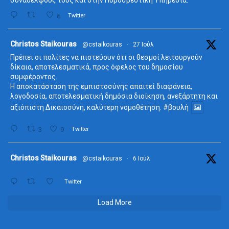
συναδέλφους τους και στην Πυροσβεστική Υπηρεσία.
6
Twitter
ta
Christos Staikouras
@cstaikouras
·
27 Ιούλ
Πρέπει οι πολίτες να πιστεύουν ότι οι θεσμοί λειτουργούν
δίκαια, αποτελεσματικά, προς όφελος του δημοσίου
συμφέροντος.
Η αποκατάσταση της εμπιστοσύνης απαιτεί διαφάνεια,
λογοδοσία, αποτελεσματική δημόσια διοίκηση, ανεξάρτητη και
αξιόπιστη Δικαιοσύνη, καλύτερη νομοθέτηση.
#βουλή
3
9
Twitter
ta
Christos Staikouras
@cstaikouras
·
6 Ιούλ
Twitter
Load More