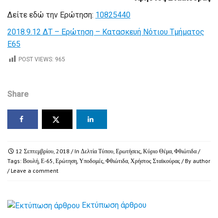
Δείτε εδώ την Ερώτηση:
10825440
2018.9.12 ΔΤ – Ερώτηση – Κατασκευή Νότιου Τμήματος
Ε65
POST VIEWS:
965
Share
12 Σεπτεμβρίου, 2018
/ In
Δελτία Τύπου
,
Ερωτήσεις
,
Κύριο Θέμα
,
Φθιώτιδα
/
Tags:
Βουλή
,
Ε-65
,
Ερώτηση
,
Υποδομές
,
Φθιώτιδα
,
Χρήστος Σταϊκούρας
/ By
author
/
Leave a comment
Εκτύπωση άρθρου