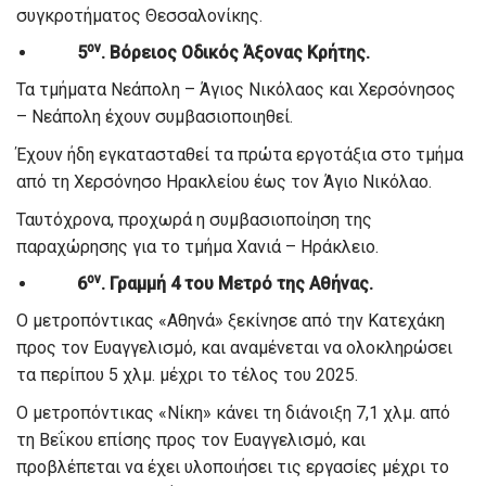
συγκροτήματος Θεσσαλονίκης.
ον
5
. Βόρειος Οδικός Άξονας Κρήτης.
Τα τμήματα Νεάπολη – Άγιος Νικόλαος και Χερσόνησος
– Νεάπολη έχουν συμβασιοποιηθεί.
Έχουν ήδη εγκατασταθεί τα πρώτα εργοτάξια στο τμήμα
από τη Χερσόνησο Ηρακλείου έως τον Άγιο Νικόλαο.
Ταυτόχρονα, προχωρά η συμβασιοποίηση της
παραχώρησης για το τμήμα Χανιά – Ηράκλειο.
ον
6
. Γραμμή 4 του Μετρό της Αθήνας.
Ο μετροπόντικας «Αθηνά» ξεκίνησε από την Κατεχάκη
προς τον Ευαγγελισμό, και αναμένεται να ολοκληρώσει
τα περίπου 5 χλμ. μέχρι το τέλος του 2025.
Ο μετροπόντικας «Νίκη» κάνει τη διάνοιξη 7,1 χλμ. από
τη Βεΐκου επίσης προς τον Ευαγγελισμό, και
προβλέπεται να έχει υλοποιήσει τις εργασίες μέχρι το