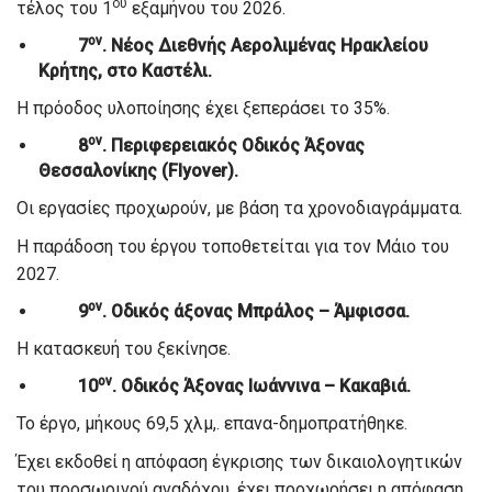
ου
τέλος του 1
εξαμήνου του 2026.
ον
7
. Νέος Διεθνής Αερολιμένας Ηρακλείου
Κρήτης, στο Καστέλι.
Η πρόοδος υλοποίησης έχει ξεπεράσει το 35%.
ον
8
. Περιφερειακός Οδικός Άξονας
Θεσσαλονίκης (Flyover).
Οι εργασίες προχωρούν, με βάση τα χρονοδιαγράμματα.
Η παράδοση του έργου τοποθετείται για τον Μάιο του
2027.
ον
9
. Οδικός άξονας Μπράλος – Άμφισσα.
Η κατασκευή του ξεκίνησε.
ον
10
. Οδικός Άξονας Ιωάννινα – Κακαβιά.
Το έργο, μήκους 69,5 χλμ,. επανα-δημοπρατήθηκε.
Έχει εκδοθεί η απόφαση έγκρισης των δικαιολογητικών
του προσωρινού αναδόχου, έχει προχωρήσει η απόφαση