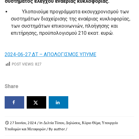
συστήματος ελέγχου εναέριας κυκλοφορίας.
Υλοποιούμε προγράμματα εκσυγχρονισμού των
συστημάτων διαχείρισης της εναέριας κυκλοφορίας,
των συστημάτων επικοινωνιών, πλοήγησης και
επιτήρησης, προϋπολογισμού 210 εκατ. ευρώ.
2024-06-27 ΔΤ – ΑΠΟΛΟΓΙΣΜΟΣ ΥΠΥΜΕ
POST VIEWS:
827
Share
27 Ιουνίου, 2024
/ In
Δελτία Τύπου
,
Δηλώσεις
,
Κύριο Θέμα
,
Υπουργείο
Υποδομών και Μεταφορών
/ By
author
/