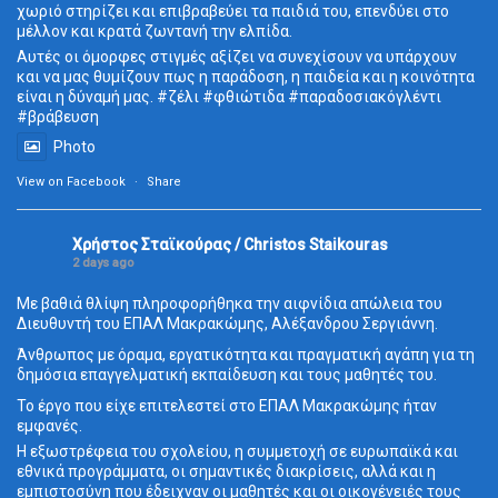
χωριό στηρίζει και επιβραβεύει τα παιδιά του, επενδύει στο
μέλλον και κρατά ζωντανή την ελπίδα.
Αυτές οι όμορφες στιγμές αξίζει να συνεχίσουν να υπάρχουν
και να μας θυμίζουν πως η παράδοση, η παιδεία και η κοινότητα
είναι η δύναμή μας. #ζέλι #φθιώτιδα #παραδοσιακόγλέντι
#βράβευση
Photo
View on Facebook
·
Share
Χρήστος Σταϊκούρας / Christos Staikouras
2 days ago
Με βαθιά θλίψη πληροφορήθηκα την αιφνίδια απώλεια του
Διευθυντή του ΕΠΑΛ Μακρακώμης, Αλέξανδρου Σεργιάννη.
Άνθρωπος με όραμα, εργατικότητα και πραγματική αγάπη για τη
δημόσια επαγγελματική εκπαίδευση και τους μαθητές του.
Το έργο που είχε επιτελεστεί στο ΕΠΑΛ Μακρακώμης ήταν
εμφανές.
Η εξωστρέφεια του σχολείου, η συμμετοχή σε ευρωπαϊκά και
εθνικά προγράμματα, οι σημαντικές διακρίσεις, αλλά και η
εμπιστοσύνη που έδειχναν οι μαθητές και οι οικογένειές τους