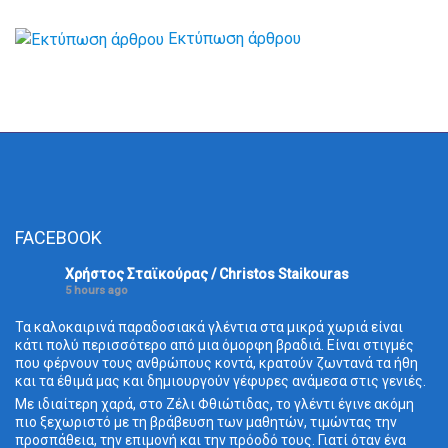
Εκτύπωση άρθρου
FACEBOOK
Χρήστος Σταϊκούρας / Christos Staikouras
5 hours ago
Τα καλοκαιρινά παραδοσιακά γλέντια στα μικρά χωριά είναι
κάτι πολύ περισσότερο από μια όμορφη βραδιά. Είναι στιγμές
που φέρνουν τους ανθρώπους κοντά, κρατούν ζωντανά τα ήθη
και τα έθιμά μας και δημιουργούν γέφυρες ανάμεσα στις γενιές.
Με ιδιαίτερη χαρά, στο Ζέλι Φθιώτιδας, το γλέντι έγινε ακόμη
πιο ξεχωριστό με τη βράβευση των μαθητών, τιμώντας την
προσπάθεια, την επιμονή και την πρόοδό τους. Γιατί όταν ένα