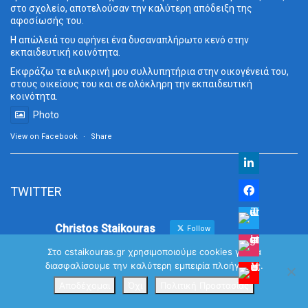
στο σχολείο, αποτελούσαν την καλύτερη απόδειξη της
αφοσίωσής του.
Η απώλειά του αφήνει ένα δυσαναπλήρωτο κενό στην
εκπαιδευτική κοινότητα.
Εκφράζω τα ειλικρινή μου συλλυπητήρια στην οικογένειά του,
στους οικείους του και σε ολόκληρη την εκπαιδευτική
κοινότητα.
Photo
View on Facebook
·
Share
TWITTER
Christos Staikouras
Follow
MP in Fthiotida with Nea Demokratia - Professor in Finance
Στο cstaikouras.gr χρησιμοποιούμε cookies για να
at the Athens University of Economics and Business
διασφαλίσουμε την καλύτερη εμπειρία πλοήγησης.
Αποδέχομαι
Όχι
Πολιτική Προστασίας
Avatar
Christos Staikouras
@cstaikouras
·
2 Αυγ
Με θλίψη αποχαιρετώ τον Ιωάννη Βαρβιτσιώτη.