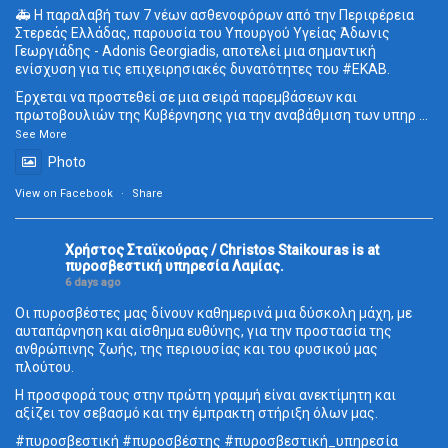
🚑 Η παραλαβή των 7 νέων ασθενοφόρων από την Περιφέρεια
Στερεάς Ελλάδας, παρουσία του Υπουργού Υγείας Άδωνις
Γεωργιάδης - Adonis Georgiadis, αποτελεί μια σημαντική
ενίσχυση για τις επιχειρησιακές δυνατότητες του
#ΕΚΑΒ
.
Έρχεται να προστεθεί σε μια σειρά παρεμβάσεων και
πρωτοβουλιών της Κυβέρνησης για την αναβάθμιση των υπηρ
...
See More
Photo
View on Facebook
·
Share
Χρήστος Σταϊκούρας / Christos Staikouras
is at
πυροσβεστική υπηρεσία Λαμίας.
6 days ago
Οι πυροσβέστες μας δίνουν καθημερινά μια δύσκολη μάχη, με
αυταπάρνηση και αίσθημα ευθύνης, για την προστασία της
ανθρώπινης ζωής, της περιουσίας και του φυσικού μας
πλούτου.
Η προσφορά τους στην πρώτη γραμμή είναι ανεκτίμητη και
αξίζει τον σεβασμό και την έμπρακτη στήριξη όλων μας.
#πυροσβεστική
#πυροσβέστης
#πυροσβεστική_
υπηρεσία