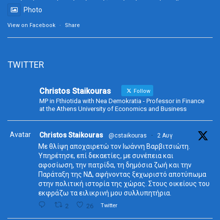
Photo
View on Facebook
·
Share
TWITTER
Christos Staikouras
Follow
MP in Fthiotida with Nea Demokratia - Professor in Finance
at the Athens University of Economics and Business
Avatar
Christos Staikouras
@cstaikouras
·
2 Αυγ
Με θλίψη αποχαιρετώ τον Ιωάννη Βαρβιτσιώτη.
Υπηρέτησε, επί δεκαετίες, με συνέπεια και
αφοσίωση, την πατρίδα, τη δημόσια ζωή και την
Παράταξη της ΝΔ, αφήνοντας ξεχωριστό αποτύπωμα
στην πολιτική ιστορία της χώρας. Στους οικείους του
εκφράζω τα ειλικρινή μου συλλυπητήρια.
2
26
Twitter