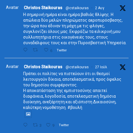
Avatar
Christos Staikouras
@cstaikouras
·
2 Αυγ
Η σημερινή ημέρα είναι ημέρα βαθιάς θλίψης. Η
απώλεια δύο μελών πληρώματος αεροπυρόσβεσης,
την ώρα που έδιναν τη μάχη με τις φλόγες,
συγκλονίζει όλους μας. Εκφράζω τα ειλικρινή μου
συλλυπητήρια στις οικογένειές τους, στους
συναδέλφους τους και στην Πυροσβεστική Υπηρεσία.
6
Twitter
Avatar
Christos Staikouras
@cstaikouras
·
27 Ιούλ
Πρέπει οι πολίτες να πιστεύουν ότι οι θεσμοί
λειτουργούν δίκαια, αποτελεσματικά, προς όφελος
του δημοσίου συμφέροντος.
Η αποκατάσταση της εμπιστοσύνης απαιτεί
διαφάνεια, λογοδοσία, αποτελεσματική δημόσια
διοίκηση, ανεξάρτητη και αξιόπιστη Δικαιοσύνη,
καλύτερη νομοθέτηση. #βουλή
3
9
Twitter