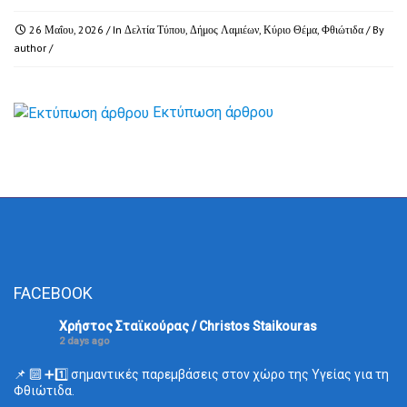
26 Μαΐου, 2026
/ In
Δελτία Τύπου
,
Δήμος Λαμιέων
,
Κύριο Θέμα
,
Φθιώτιδα
/ By
author
/
Εκτύπωση άρθρου
FACEBOOK
Χρήστος Σταϊκούρας / Christos Staikouras
2 days ago
📌 🔟 ➕1️⃣ σημαντικές παρεμβάσεις στον χώρο της Υγείας για τη
Φθιώτιδα.