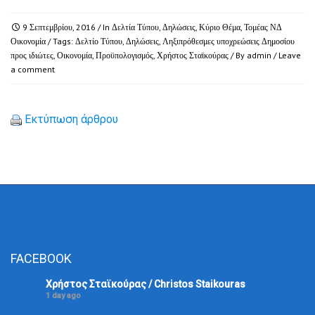
9 Σεπτεμβρίου, 2016
/ In
Δελτία Τύπου
,
Δηλώσεις
,
Κύριο Θέμα
,
Τομέας ΝΔ
Οικονομία
/ Tags:
Δελτίο Τύπου
,
Δηλώσεις
,
Ληξιπρόθεσμες υποχρεώσεις Δημοσίου
προς ιδιώτες
,
Οικονομία
,
Προϋπολογισμός
,
Χρήστος Σταϊκούρας
/ By
admin
/
Leave
a comment
Εκτύπωση άρθρου
FACEBOOK
Χρήστος Σταϊκούρας / Christos Staikouras
1 day ago