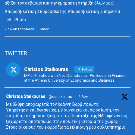
αξίζει τον σεβασμό και την έμπρακτη στήριξη όλων μας.
#πυροσβεστική
#πυροσβέστης
#πυροσβεστική_
υπηρεσία
Photo
View on Facebook
·
Share
TWITTER
Christos Staikouras
Follow
MP in Fthiotida with Nea Demokratia - Professor in Finance
at the Athens University of Economics and Business
ta
Christos Staikouras
@cstaikouras
·
2 Αυγ
Με θλίψη αποχαιρετώ τον Ιωάννη Βαρβιτσιώτη.
Υπηρέτησε, επί δεκαετίες, με συνέπεια και αφοσίωση, την
πατρίδα, τη δημόσια ζωή και την Παράταξη της ΝΔ, αφήνοντας
ξεχωριστό αποτύπωμα στην πολιτική ιστορία της χώρας.
Στους οικείους του εκφράζω τα ειλικρινή μου συλλυπητήρια.