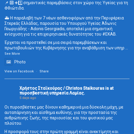
📌 🔟 ➕1️⃣ σημαντικές παρεμβάσεις στον χώρο της Υγείας για τη
Φθιώτιδα.
🚑 Η παραλαβή των 7 νέων ασθενοφόρων από την Περιφέρεια
Στερεάς Ελλάδας, παρουσία του Υπουργού Υγείας Άδωνις
Γεωργιάδης - Adonis Georgiadis, αποτελεί μια σημαντική
ενίσχυση για τις επιχειρησιακές δυνατότητες του
#ΕΚΑΒ
.
Έρχεται να προστεθεί σε μια σειρά παρεμβάσεων και
πρωτοβουλιών της Κυβέρνησης για την αναβάθμιση των υπηρ
...
See More
Photo
View on Facebook
·
Share
Χρήστος Σταϊκούρας / Christos Staikouras
is at
πυροσβεστική υπηρεσία Λαμίας.
5 days ago
Οι πυροσβέστες μας δίνουν καθημερινά μια δύσκολη μάχη, με
αυταπάρνηση και αίσθημα ευθύνης, για την προστασία της
ανθρώπινης ζωής, της περιουσίας και του φυσικού μας
πλούτου.
Η προσφορά τους στην πρώτη γραμμή είναι ανεκτίμητη και