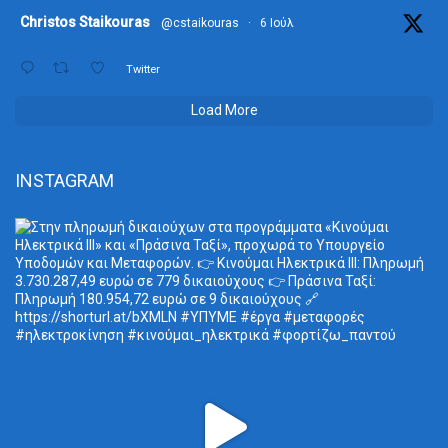
ta
Christos Staikouras
@cstaikouras
·
6 Ιούλ
Twitter
Load More
INSTAGRAM