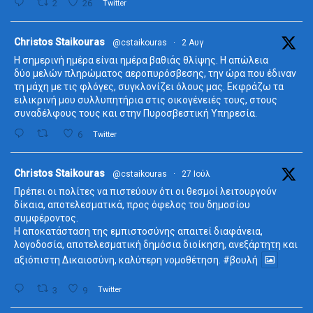
2
26
Twitter
ta
Christos Staikouras
@cstaikouras
·
2 Αυγ
Η σημερινή ημέρα είναι ημέρα βαθιάς θλίψης. Η απώλεια
δύο μελών πληρώματος αεροπυρόσβεσης, την ώρα που έδιναν
τη μάχη με τις φλόγες, συγκλονίζει όλους μας. Εκφράζω τα
ειλικρινή μου συλλυπητήρια στις οικογένειές τους, στους
συναδέλφους τους και στην Πυροσβεστική Υπηρεσία.
6
Twitter
ta
Christos Staikouras
@cstaikouras
·
27 Ιούλ
Πρέπει οι πολίτες να πιστεύουν ότι οι θεσμοί λειτουργούν
δίκαια, αποτελεσματικά, προς όφελος του δημοσίου
συμφέροντος.
Η αποκατάσταση της εμπιστοσύνης απαιτεί διαφάνεια,
λογοδοσία, αποτελεσματική δημόσια διοίκηση, ανεξάρτητη και
αξιόπιστη Δικαιοσύνη, καλύτερη νομοθέτηση.
#βουλή
3
9
Twitter