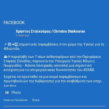
FACEBOOK
Χρήστος Σταϊκούρας / Christos Staikouras
2 days ago
📌 🔟 ➕1️⃣ σημαντικές παρεμβάσεις στον χώρο της Υγείας για τη
Φθιώτιδα.
🚑 Η παραλαβή των 7 νέων ασθενοφόρων από την Περιφέρεια
Στερεάς Ελλάδας, παρουσία του Υπουργού Υγείας Άδωνις
Γεωργιάδης - Adonis Georgiadis, αποτελεί μια σημαντική
ενίσχυση για τις επιχειρησιακές δυνατότητες του
#ΕΚΑΒ
.
Έρχεται να προστεθεί σε μια σειρά παρεμβάσεων και
πρωτοβουλιών της Κυβέρνησης για την αναβάθμιση των υπηρ
...
See More
Photo
View on Facebook
·
Share