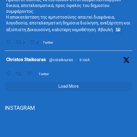
δίκαια, αποτελεσματικά, προς όφελος του δημοσίου
συμφέροντος.
Η αποκατάσταση της εμπιστοσύνης απαιτεί διαφάνεια,
λογοδοσία, αποτελεσματική δημόσια διοίκηση, ανεξάρτητη και
αξιόπιστη Δικαιοσύνη, καλύτερη νομοθέτηση.
#βουλή
3
9
Twitter
ta
Christos Staikouras
@cstaikouras
·
6 Ιούλ
Twitter
Load More
INSTAGRAM