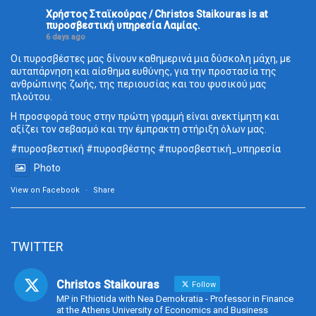
Χρήστος Σταϊκούρας / Christos Staikouras
is at
πυροσβεστική υπηρεσία Λαμίας.
6 days ago
Οι πυροσβέστες μας δίνουν καθημερινά μια δύσκολη μάχη, με
αυταπάρνηση και αίσθημα ευθύνης, για την προστασία της
ανθρώπινης ζωής, της περιουσίας και του φυσικού μας
πλούτου.
Η προσφορά τους στην πρώτη γραμμή είναι ανεκτίμητη και
αξίζει τον σεβασμό και την έμπρακτη στήριξη όλων μας.
#πυροσβεστική
#πυροσβέστης
#πυροσβεστική_
υπηρεσία
Photo
View on Facebook
·
Share
TWITTER
Christos Staikouras
Follow
MP in Fthiotida with Nea Demokratia - Professor in Finance
at the Athens University of Economics and Business