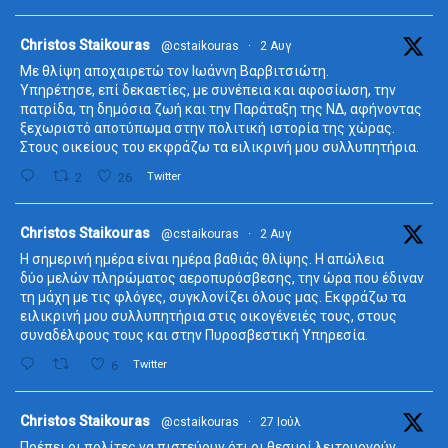
ta
Christos Staikouras
@cstaikouras
·
2 Αυγ
Με θλίψη αποχαιρετώ τον Ιωάννη Βαρβιτσιώτη.
Υπηρέτησε, επί δεκαετίες, με συνέπεια και αφοσίωση, την
πατρίδα, τη δημόσια ζωή και την Παράταξη της ΝΔ, αφήνοντας
ξεχωριστό αποτύπωμα στην πολιτική ιστορία της χώρας.
Στους οικείους του εκφράζω τα ειλικρινή μου συλλυπητήρια.
2
26
Twitter
ta
Christos Staikouras
@cstaikouras
·
2 Αυγ
Η σημερινή ημέρα είναι ημέρα βαθιάς θλίψης. Η απώλεια
δύο μελών πληρώματος αεροπυρόσβεσης, την ώρα που έδιναν
τη μάχη με τις φλόγες, συγκλονίζει όλους μας. Εκφράζω τα
ειλικρινή μου συλλυπητήρια στις οικογένειές τους, στους
συναδέλφους τους και στην Πυροσβεστική Υπηρεσία.
6
Twitter
ta
Christos Staikouras
@cstaikouras
·
27 Ιούλ
Πρέπει οι πολίτες να πιστεύουν ότι οι θεσμοί λειτουργούν