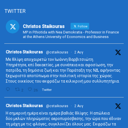
TWITTER
Christos Staikouras
Follow
MP in Fthiotida with Nea Demokratia - Professor in Finance
at the Athens University of Economics and Business
ta
Christos Staikouras
@cstaikouras
·
2 Αυγ
Με θλίψη αποχαιρετώ τον Ιωάννη Βαρβιτσιώτη.
Υπηρέτησε, επί δεκαετίες, με συνέπεια και αφοσίωση, την
πατρίδα, τη δημόσια ζωή και την Παράταξη της ΝΔ, αφήνοντας
ξεχωριστό αποτύπωμα στην πολιτική ιστορία της χώρας.
Στους οικείους του εκφράζω τα ειλικρινή μου συλλυπητήρια.
2
26
Twitter
ta
Christos Staikouras
@cstaikouras
·
2 Αυγ
Η σημερινή ημέρα είναι ημέρα βαθιάς θλίψης. Η απώλεια
δύο μελών πληρώματος αεροπυρόσβεσης, την ώρα που έδιναν
τη μάχη με τις φλόγες, συγκλονίζει όλους μας. Εκφράζω τα