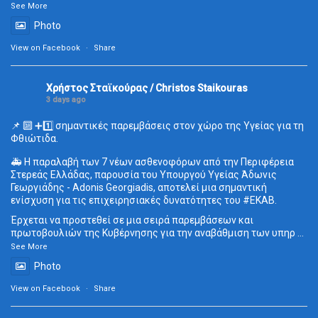
See More
Photo
View on Facebook
·
Share
Χρήστος Σταϊκούρας / Christos Staikouras
3 days ago
📌 🔟 ➕1️⃣ σημαντικές παρεμβάσεις στον χώρο της Υγείας για τη
Φθιώτιδα.
🚑 Η παραλαβή των 7 νέων ασθενοφόρων από την Περιφέρεια
Στερεάς Ελλάδας, παρουσία του Υπουργού Υγείας Άδωνις
Γεωργιάδης - Adonis Georgiadis, αποτελεί μια σημαντική
ενίσχυση για τις επιχειρησιακές δυνατότητες του
#ΕΚΑΒ
.
Έρχεται να προστεθεί σε μια σειρά παρεμβάσεων και
πρωτοβουλιών της Κυβέρνησης για την αναβάθμιση των υπηρ
...
See More
Photo
View on Facebook
·
Share