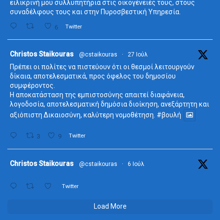
ειλικρινή μου συλλυπητήρια στις οικογένειές τους, στους
συναδέλφους τους και στην Πυροσβεστική Υπηρεσία.
6
Twitter
ta
Christos Staikouras
@cstaikouras
·
27 Ιούλ
Πρέπει οι πολίτες να πιστεύουν ότι οι θεσμοί λειτουργούν
δίκαια, αποτελεσματικά, προς όφελος του δημοσίου
συμφέροντος.
Η αποκατάσταση της εμπιστοσύνης απαιτεί διαφάνεια,
λογοδοσία, αποτελεσματική δημόσια διοίκηση, ανεξάρτητη και
αξιόπιστη Δικαιοσύνη, καλύτερη νομοθέτηση.
#βουλή
3
9
Twitter
ta
Christos Staikouras
@cstaikouras
·
6 Ιούλ
Twitter
Load More