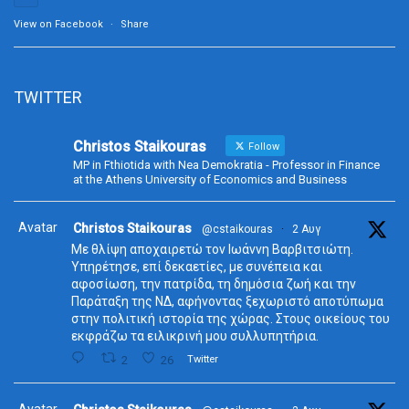
View on Facebook
·
Share
TWITTER
Christos Staikouras
Follow
MP in Fthiotida with Nea Demokratia - Professor in Finance
at the Athens University of Economics and Business
Avatar
Christos Staikouras
@cstaikouras
·
2 Αυγ
Με θλίψη αποχαιρετώ τον Ιωάννη Βαρβιτσιώτη.
Υπηρέτησε, επί δεκαετίες, με συνέπεια και
αφοσίωση, την πατρίδα, τη δημόσια ζωή και την
Παράταξη της ΝΔ, αφήνοντας ξεχωριστό αποτύπωμα
στην πολιτική ιστορία της χώρας. Στους οικείους του
εκφράζω τα ειλικρινή μου συλλυπητήρια.
2
26
Twitter