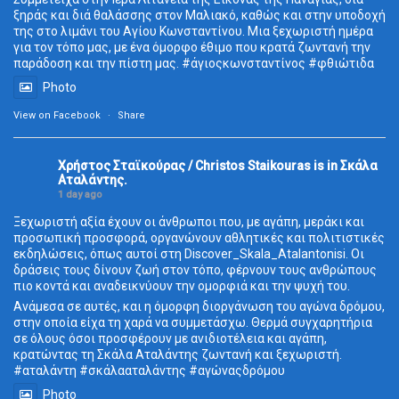
ξηράς και διά θαλάσσης στον Μαλιακό, καθώς και στην υποδοχή
της στο λιμάνι του Αγίου Κωνσταντίνου. Μια ξεχωριστή ημέρα
για τον τόπο μας, με ένα όμορφο έθιμο που κρατά ζωντανή την
παράδοση και την πίστη μας. #άγιοςκωνσταντίνος #φθιώτιδα
Photo
View on Facebook
·
Share
Χρήστος Σταϊκούρας / Christos Staikouras
is in Σκάλα
Aταλάντης.
1 day ago
Ξεχωριστή αξία έχουν οι άνθρωποι που, με αγάπη, μεράκι και
προσωπική προσφορά, οργανώνουν αθλητικές και πολιτιστικές
εκδηλώσεις, όπως αυτοί στη Discover_Skala_Atalantonisi. Οι
δράσεις τους δίνουν ζωή στον τόπο, φέρνουν τους ανθρώπους
πιο κοντά και αναδεικνύουν την ομορφιά και την ψυχή του.
Ανάμεσα σε αυτές, και η όμορφη διοργάνωση του αγώνα δρόμου,
στην οποία είχα τη χαρά να συμμετάσχω. Θερμά συγχαρητήρια
σε όλους όσοι προσφέρουν με ανιδιοτέλεια και αγάπη,
κρατώντας τη Σκάλα Αταλάντης ζωντανή και ξεχωριστή.
#αταλάντη #σκάλααταλάντης #αγώναςδρόμου
Photo