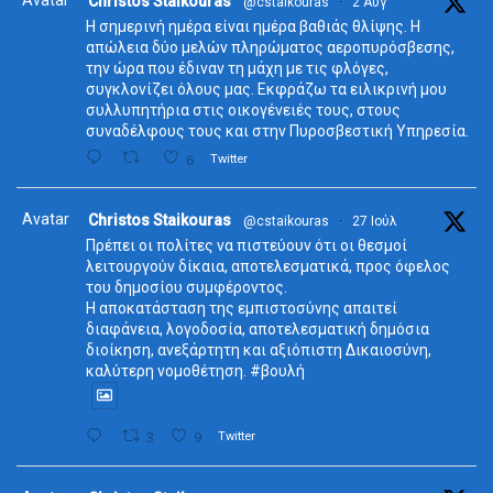
Avatar
Christos Staikouras
@cstaikouras
·
2 Αυγ
Η σημερινή ημέρα είναι ημέρα βαθιάς θλίψης. Η
απώλεια δύο μελών πληρώματος αεροπυρόσβεσης,
την ώρα που έδιναν τη μάχη με τις φλόγες,
συγκλονίζει όλους μας. Εκφράζω τα ειλικρινή μου
συλλυπητήρια στις οικογένειές τους, στους
συναδέλφους τους και στην Πυροσβεστική Υπηρεσία.
6
Twitter
Avatar
Christos Staikouras
@cstaikouras
·
27 Ιούλ
Πρέπει οι πολίτες να πιστεύουν ότι οι θεσμοί
λειτουργούν δίκαια, αποτελεσματικά, προς όφελος
του δημοσίου συμφέροντος.
Η αποκατάσταση της εμπιστοσύνης απαιτεί
διαφάνεια, λογοδοσία, αποτελεσματική δημόσια
διοίκηση, ανεξάρτητη και αξιόπιστη Δικαιοσύνη,
καλύτερη νομοθέτηση. #βουλή
3
9
Twitter