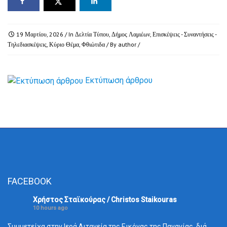
19 Μαρτίου, 2026
/ In
Δελτία Τύπου
,
Δήμος Λαμιέων
,
Επισκέψεις - Συναντήσεις -
Τηλεδιασκέψεις
,
Κύριο Θέμα
,
Φθιώτιδα
/ By
author
/
Εκτύπωση άρθρου
FACEBOOK
Χρήστος Σταϊκούρας / Christos Staikouras
10 hours ago
Συμμετείχα στην Ιερά Λιτανεία της Εικόνας της Παναγίας, διά