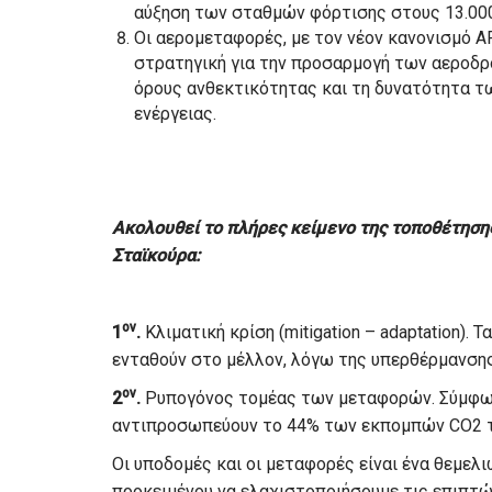
αύξηση των σταθμών φόρτισης στους 13.000
Οι αερομεταφορές, με τον νέον κανονισμό AF
στρατηγική για την προσαρμογή των αεροδρ
όρους ανθεκτικότητας και τη δυνατότητα τ
ενέργειας.
Ακολουθεί το πλήρες κείμενο της τοποθέτησ
Σταϊκούρα:
ον
1
.
Κλιματική κρίση (mitigation – adaptation). 
ενταθούν στο μέλλον, λόγω της υπερθέρμανσης
ον
2
.
Ρυπογόνος τομέας των μεταφορών. Σύμφωνα
αντιπροσωπεύουν το 44% των εκπομπών CO2 τη
Οι υποδομές και οι μεταφορές είναι ένα θεμελ
προκειμένου να ελαχιστοποιήσουμε τις επιπτώ