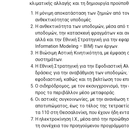
κλιματικής αλλαγής και τη δημιουργία προϋποθ
Η μόνιμη αποκατάσταση των ζημιών από τον 
ανθεκτικότητας υποδομές.
Η ανθεκτικότητα των υποδομών, μέσα από τ
υποδομών, την κατασκευή φραγμάτων και αν
αλλά και την Εθνική Στρατηγική για την εφα
Information Modeling – BIM) των έργων.
Η Βιώσιμη Αστική Κινητικότητα, με έμφαση
συστημάτων.
Η Εθνική Στρατηγική για την Εφοδιαστική Α
δράσεις για την αναβάθμιση των υποδομών, 
εφοδιαστική, καθώς και τη βελτίωση του ε
Ο σιδηρόδρομος, με τον εκσυγχρονισμό, την 
προς το περιβάλλον μέσο μεταφοράς.
Οι αστικές συγκοινωνίες, με την ανανέωση τ
αποτυπώματος, έως το τέλος της τετραετία
τα 110 στη Θεσσαλονίκη, που έχουν ήδη εντ
Η ηλεκτροκίνηση Ι.Χ., μέσα από την προώθηση
τη συνέχεια του προηγούμενου προγράμματος