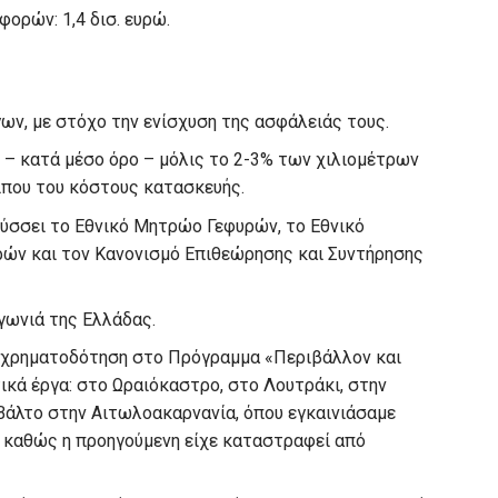
ορών: 1,4 δισ. ευρώ.
ων, με στόχο την ενίσχυση της ασφάλειάς τους.
ν – κατά μέσο όρο – μόλις το 2-3% των χιλιομέτρων
ίπου του κόστους κατασκευής.
σσει το Εθνικό Μητρώο Γεφυρών, το Εθνικό
ρών και τον Κανονισμό Επιθεώρησης και Συντήρησης
γωνιά της Ελλάδας.
α χρηματοδότηση στο Πρόγραμμα «Περιβάλλον και
ικά έργα: στο Ωραιόκαστρο, στο Λουτράκι, στην
 Βάλτο στην Αιτωλοακαρνανία, όπου εγκαινιάσαμε
, καθώς η προηγούμενη είχε καταστραφεί από