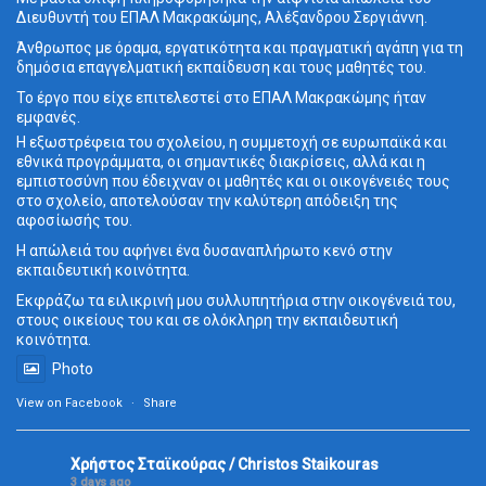
Διευθυντή του ΕΠΑΛ Μακρακώμης, Αλέξανδρου Σεργιάννη.
Άνθρωπος με όραμα, εργατικότητα και πραγματική αγάπη για τη
δημόσια επαγγελματική εκπαίδευση και τους μαθητές του.
Το έργο που είχε επιτελεστεί στο ΕΠΑΛ Μακρακώμης ήταν
εμφανές.
Η εξωστρέφεια του σχολείου, η συμμετοχή σε ευρωπαϊκά και
εθνικά προγράμματα, οι σημαντικές διακρίσεις, αλλά και η
εμπιστοσύνη που έδειχναν οι μαθητές και οι οικογένειές τους
στο σχολείο, αποτελούσαν την καλύτερη απόδειξη της
αφοσίωσής του.
Η απώλειά του αφήνει ένα δυσαναπλήρωτο κενό στην
εκπαιδευτική κοινότητα.
Εκφράζω τα ειλικρινή μου συλλυπητήρια στην οικογένειά του,
στους οικείους του και σε ολόκληρη την εκπαιδευτική
κοινότητα.
Photo
View on Facebook
·
Share
Χρήστος Σταϊκούρας / Christos Staikouras
3 days ago