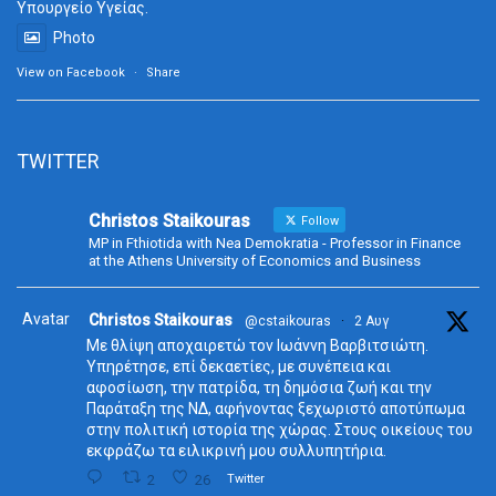
Υπουργείο Υγείας.
Photo
View on Facebook
·
Share
TWITTER
Christos Staikouras
Follow
MP in Fthiotida with Nea Demokratia - Professor in Finance
at the Athens University of Economics and Business
Avatar
Christos Staikouras
@cstaikouras
·
2 Αυγ
Με θλίψη αποχαιρετώ τον Ιωάννη Βαρβιτσιώτη.
Υπηρέτησε, επί δεκαετίες, με συνέπεια και
αφοσίωση, την πατρίδα, τη δημόσια ζωή και την
Παράταξη της ΝΔ, αφήνοντας ξεχωριστό αποτύπωμα
στην πολιτική ιστορία της χώρας. Στους οικείους του
εκφράζω τα ειλικρινή μου συλλυπητήρια.
2
26
Twitter