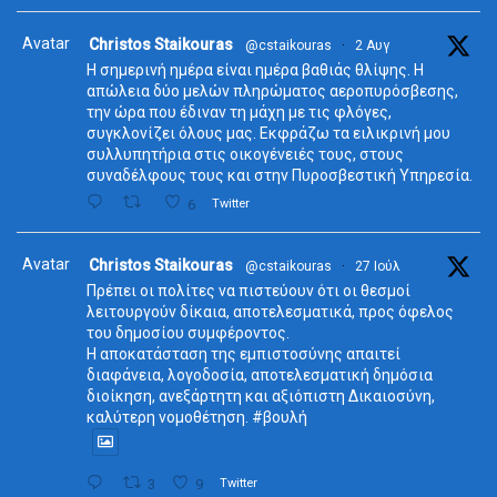
Avatar
Christos Staikouras
@cstaikouras
·
2 Αυγ
Η σημερινή ημέρα είναι ημέρα βαθιάς θλίψης. Η
απώλεια δύο μελών πληρώματος αεροπυρόσβεσης,
την ώρα που έδιναν τη μάχη με τις φλόγες,
συγκλονίζει όλους μας. Εκφράζω τα ειλικρινή μου
συλλυπητήρια στις οικογένειές τους, στους
συναδέλφους τους και στην Πυροσβεστική Υπηρεσία.
6
Twitter
Avatar
Christos Staikouras
@cstaikouras
·
27 Ιούλ
Πρέπει οι πολίτες να πιστεύουν ότι οι θεσμοί
λειτουργούν δίκαια, αποτελεσματικά, προς όφελος
του δημοσίου συμφέροντος.
Η αποκατάσταση της εμπιστοσύνης απαιτεί
διαφάνεια, λογοδοσία, αποτελεσματική δημόσια
διοίκηση, ανεξάρτητη και αξιόπιστη Δικαιοσύνη,
καλύτερη νομοθέτηση. #βουλή
3
9
Twitter