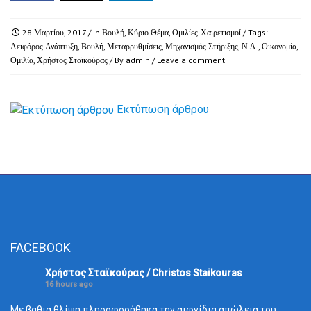
28 Μαρτίου, 2017
/ In
Βουλή
,
Κύριο Θέμα
,
Ομιλίες-Χαιρετισμοί
/ Tags:
Αειφόρος Ανάπτυξη
,
Βουλή
,
Μεταρρυθμίσεις
,
Μηχανισμός Στήριξης
,
Ν.Δ.
,
Οικονομία
,
Ομιλία
,
Χρήστος Σταϊκούρας
/ By
admin
/
Leave a comment
Εκτύπωση άρθρου
FACEBOOK
Χρήστος Σταϊκούρας / Christos Staikouras
16 hours ago
Με βαθιά θλίψη πληροφορήθηκα την αιφνίδια απώλεια του