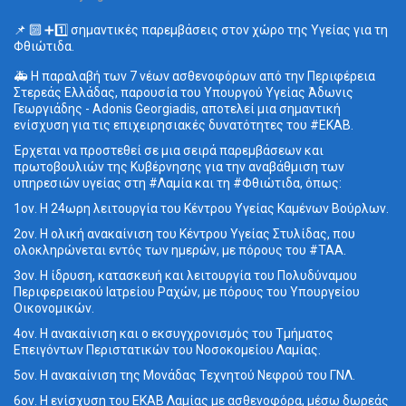
📌 🔟 ➕1️⃣ σημαντικές παρεμβάσεις στον χώρο της Υγείας για τη
Φθιώτιδα.
🚑 Η παραλαβή των 7 νέων ασθενοφόρων από την Περιφέρεια
Στερεάς Ελλάδας, παρουσία του Υπουργού Υγείας Άδωνις
Γεωργιάδης - Adonis Georgiadis, αποτελεί μια σημαντική
ενίσχυση για τις επιχειρησιακές δυνατότητες του #ΕΚΑΒ.
Έρχεται να προστεθεί σε μια σειρά παρεμβάσεων και
πρωτοβουλιών της Κυβέρνησης για την αναβάθμιση των
υπηρεσιών υγείας στη #Λαμία και τη #Φθιώτιδα, όπως:
1ον. Η 24ωρη λειτουργία του Κέντρου Υγείας Καμένων Βούρλων.
2ον. Η ολική ανακαίνιση του Κέντρου Υγείας Στυλίδας, που
ολοκληρώνεται εντός των ημερών, με πόρους του #ΤΑΑ.
3ον. Η ίδρυση, κατασκευή και λειτουργία του Πολυδύναμου
Περιφερειακού Ιατρείου Ραχών, με πόρους του Υπουργείου
Οικονομικών.
4ον. Η ανακαίνιση και ο εκσυγχρονισμός του Τμήματος
Επειγόντων Περιστατικών του Νοσοκομείου Λαμίας.
5ον. Η ανακαίνιση της Μονάδας Τεχνητού Νεφρού του ΓΝΛ.
6ον. Η ενίσχυση του ΕΚΑΒ Λαμίας με ασθενοφόρα, μέσω δωρεάς