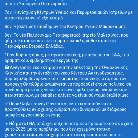
από το Υπουργείο Οικονομικών.
7ον. Η ενίσχυση Κέντρων Υγείας και Περιφερειακών Ιατρείων με
ιατροτεχνολογικό εξοπλισμό.
8ον. Η βελτίωση υποδομών του Κέντρου Υγείας Μακρακώμης.
9ον. Το νέο Πολυδύναμο Περιφερειακό Ιατρείο Μαλεσίνας, που
ήδη το κατασκευαστικό κομμάτι ολοκληρώθηκε από την
Περιφέρεια Στερεάς Ελλάδας.
10ον. Κυρίως όμως, με την κατασκευή, με πόρους του ΤΑΑ, του
οραματικού, εμβληματικού έργου της
🏥 Ανέγερσης νέου κτιρίου για την επέκταση της Ογκολογικής
Κλινικής και την ένταξη του νέου Κέντρου Ακτινοθεραπείας,
συμπεριλαμβανομένου του Τμήματος Πυρηνικής στο, που τον
προσεχή Οκτώβριο αναμένεται να παραδοθεί στους πολίτες, σε
συνδυασμό με τους νέους κοιτώνες φιλοξενίας ογκολογικών
περιστατικών, με δεκάδες κλίνες να είναι σύντομα διαθέσιμες.
✅ Παράλληλα, συνεχίζονται και εντατικοποιούνται οι
προσπάθειες ενίσχυσης ανθρώπινου δυναμικού με διάφορες
μορφές εργασιακής σχέσης.
🔹Ήδη, στο ΓΝΛ, υπάρχει αύξηση ιατρικού προσωπικού σε σχέση
με το 2025, με το πρόβλημα, που δεν έχει μόνο τοπικά
χαρακτηριστικά, να επιχειρείται να αντιμετωπιστεί από το