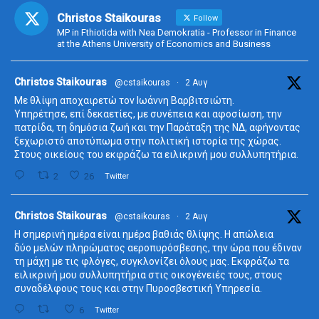
Christos Staikouras
Follow
MP in Fthiotida with Nea Demokratia - Professor in Finance
at the Athens University of Economics and Business
ta
Christos Staikouras
@cstaikouras
·
2 Αυγ
Με θλίψη αποχαιρετώ τον Ιωάννη Βαρβιτσιώτη.
Υπηρέτησε, επί δεκαετίες, με συνέπεια και αφοσίωση, την
πατρίδα, τη δημόσια ζωή και την Παράταξη της ΝΔ, αφήνοντας
ξεχωριστό αποτύπωμα στην πολιτική ιστορία της χώρας.
Στους οικείους του εκφράζω τα ειλικρινή μου συλλυπητήρια.
2
26
Twitter
ta
Christos Staikouras
@cstaikouras
·
2 Αυγ
Η σημερινή ημέρα είναι ημέρα βαθιάς θλίψης. Η απώλεια
δύο μελών πληρώματος αεροπυρόσβεσης, την ώρα που έδιναν
τη μάχη με τις φλόγες, συγκλονίζει όλους μας. Εκφράζω τα
ειλικρινή μου συλλυπητήρια στις οικογένειές τους, στους
συναδέλφους τους και στην Πυροσβεστική Υπηρεσία.
6
Twitter