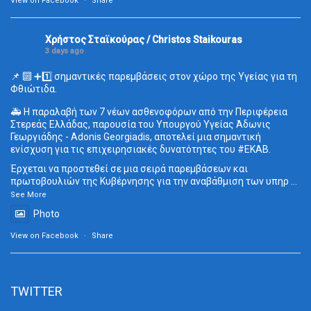
View on Facebook
·
Share
Χρήστος Σταϊκούρας / Christos Staikouras
3 days ago
📌 🔟 ➕1️⃣ σημαντικές παρεμβάσεις στον χώρο της Υγείας για τη
Φθιώτιδα.
🚑 Η παραλαβή των 7 νέων ασθενοφόρων από την Περιφέρεια
Στερεάς Ελλάδας, παρουσία του Υπουργού Υγείας Άδωνις
Γεωργιάδης - Adonis Georgiadis, αποτελεί μια σημαντική
ενίσχυση για τις επιχειρησιακές δυνατότητες του
#ΕΚΑΒ
.
Έρχεται να προστεθεί σε μια σειρά παρεμβάσεων και
πρωτοβουλιών της Κυβέρνησης για την αναβάθμιση των υπηρ
...
See More
Photo
View on Facebook
·
Share
TWITTER