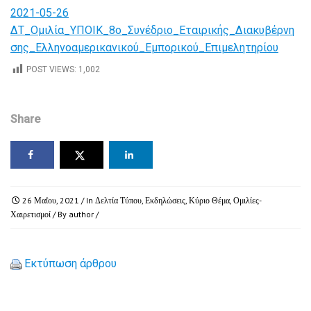
2021-05-26
ΔΤ_Ομιλία_ΥΠΟΙΚ_8ο_Συνέδριο_Εταιρικής_Διακυβέρνη
σης_Ελληνοαμερικανικού_Εμπορικού_Επιμελητηρίου
POST VIEWS:
1,002
Share
26 Μαΐου, 2021
/ In
Δελτία Τύπου
,
Εκδηλώσεις
,
Κύριο Θέμα
,
Ομιλίες-
Χαιρετισμοί
/ By
author
/
Εκτύπωση άρθρου