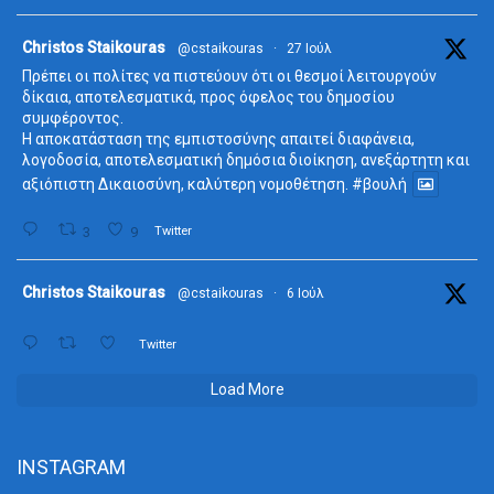
ta
Christos Staikouras
@cstaikouras
·
27 Ιούλ
Πρέπει οι πολίτες να πιστεύουν ότι οι θεσμοί λειτουργούν
δίκαια, αποτελεσματικά, προς όφελος του δημοσίου
συμφέροντος.
Η αποκατάσταση της εμπιστοσύνης απαιτεί διαφάνεια,
λογοδοσία, αποτελεσματική δημόσια διοίκηση, ανεξάρτητη και
αξιόπιστη Δικαιοσύνη, καλύτερη νομοθέτηση.
#βουλή
3
9
Twitter
ta
Christos Staikouras
@cstaikouras
·
6 Ιούλ
Twitter
Load More
INSTAGRAM