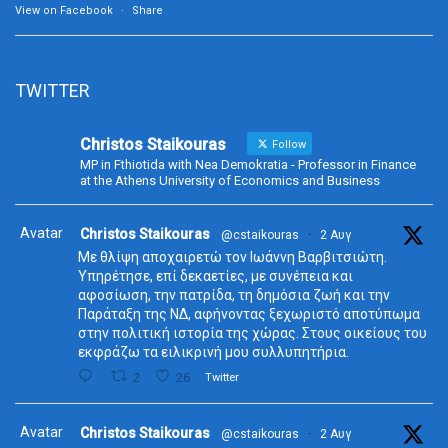
View on Facebook
·
Share
TWITTER
Christos Staikouras
Follow
MP in Fthiotida with Nea Demokratia - Professor in Finance
at the Athens University of Economics and Business
Avatar
Christos Staikouras
@cstaikouras
·
2 Αυγ
Με θλίψη αποχαιρετώ τον Ιωάννη Βαρβιτσιώτη.
Υπηρέτησε, επί δεκαετίες, με συνέπεια και
αφοσίωση, την πατρίδα, τη δημόσια ζωή και την
Παράταξη της ΝΔ, αφήνοντας ξεχωριστό αποτύπωμα
στην πολιτική ιστορία της χώρας. Στους οικείους του
εκφράζω τα ειλικρινή μου συλλυπητήρια.
2
26
Twitter
Avatar
Christos Staikouras
@cstaikouras
·
2 Αυγ