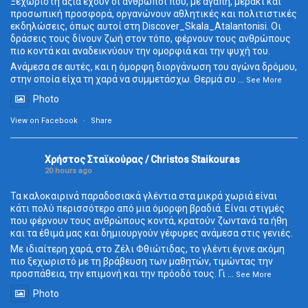
Ξεχωριστή αξία έχουν οι άνθρωποι που, με αγάπη, μεράκι και
προσωπική προσφορά, οργανώνουν αθλητικές και πολιτιστικές
εκδηλώσεις, όπως αυτοί στη Discover_Skala_Atalantonisi. Οι
δράσεις τους δίνουν ζωή στον τόπο, φέρνουν τους ανθρώπους
πιο κοντά και αναδεικνύουν την ομορφιά και την ψυχή του.
Ανάμεσα σε αυτές, και η όμορφη διοργάνωση του αγώνα δρόμου,
στην οποία είχα τη χαρά να συμμετάσχω. Θερμά συ
...
See More
Photo
View on Facebook
·
Share
Χρήστος Σταϊκούρας / Christos Staikouras
20 hours ago
Τα καλοκαιρινά παραδοσιακά γλέντια στα μικρά χωριά είναι
κάτι πολύ περισσότερο από μια όμορφη βραδιά. Είναι στιγμές
που φέρνουν τους ανθρώπους κοντά, κρατούν ζωντανά τα ήθη
και τα έθιμά μας και δημιουργούν γέφυρες ανάμεσα στις γενιές.
Με ιδιαίτερη χαρά, στο Ζέλι Φθιώτιδας, το γλέντι έγινε ακόμη
πιο ξεχωριστό με τη βράβευση των μαθητών, τιμώντας την
προσπάθεια, την επιμονή και την πρόοδό τους. Γι
...
See More
Photo