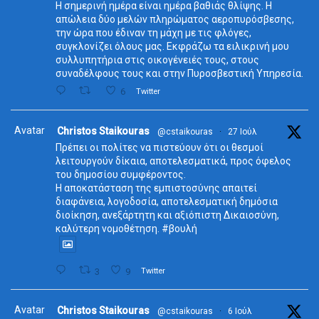
Η σημερινή ημέρα είναι ημέρα βαθιάς θλίψης. Η
απώλεια δύο μελών πληρώματος αεροπυρόσβεσης,
την ώρα που έδιναν τη μάχη με τις φλόγες,
συγκλονίζει όλους μας. Εκφράζω τα ειλικρινή μου
συλλυπητήρια στις οικογένειές τους, στους
συναδέλφους τους και στην Πυροσβεστική Υπηρεσία.
6
Twitter
Avatar
Christos Staikouras
@cstaikouras
·
27 Ιούλ
Πρέπει οι πολίτες να πιστεύουν ότι οι θεσμοί
λειτουργούν δίκαια, αποτελεσματικά, προς όφελος
του δημοσίου συμφέροντος.
Η αποκατάσταση της εμπιστοσύνης απαιτεί
διαφάνεια, λογοδοσία, αποτελεσματική δημόσια
διοίκηση, ανεξάρτητη και αξιόπιστη Δικαιοσύνη,
καλύτερη νομοθέτηση. #βουλή
3
9
Twitter
Avatar
Christos Staikouras
@cstaikouras
·
6 Ιούλ