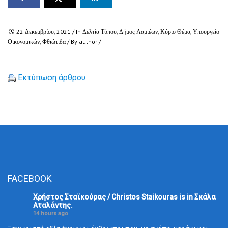
22 Δεκεμβρίου, 2021
/ In
Δελτία Τύπου
,
Δήμος Λαμιέων
,
Κύριο Θέμα
,
Υπουργείο
Οικονομικών
,
Φθιώτιδα
/ By
author
/
Εκτύπωση άρθρου
FACEBOOK
Χρήστος Σταϊκούρας / Christos Staikouras
is in Σκάλα
Aταλάντης.
14 hours ago