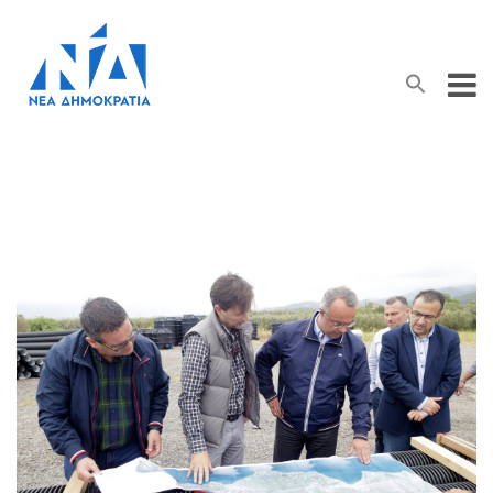
Search Button
Search
for: