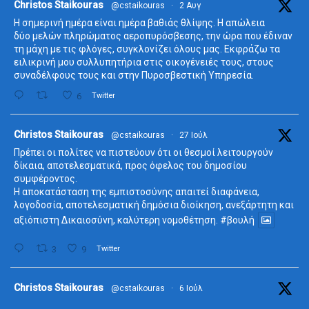
ta
Christos Staikouras
@cstaikouras
·
2 Αυγ
Η σημερινή ημέρα είναι ημέρα βαθιάς θλίψης. Η απώλεια
δύο μελών πληρώματος αεροπυρόσβεσης, την ώρα που έδιναν
τη μάχη με τις φλόγες, συγκλονίζει όλους μας. Εκφράζω τα
ειλικρινή μου συλλυπητήρια στις οικογένειές τους, στους
συναδέλφους τους και στην Πυροσβεστική Υπηρεσία.
6
Twitter
ta
Christos Staikouras
@cstaikouras
·
27 Ιούλ
Πρέπει οι πολίτες να πιστεύουν ότι οι θεσμοί λειτουργούν
δίκαια, αποτελεσματικά, προς όφελος του δημοσίου
συμφέροντος.
Η αποκατάσταση της εμπιστοσύνης απαιτεί διαφάνεια,
λογοδοσία, αποτελεσματική δημόσια διοίκηση, ανεξάρτητη και
αξιόπιστη Δικαιοσύνη, καλύτερη νομοθέτηση.
#βουλή
3
9
Twitter
ta
Christos Staikouras
@cstaikouras
·
6 Ιούλ