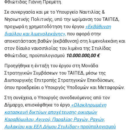
Φθιώτιδας Γιάννη Πρεμέτη.
Σε συνεργασία και με το Υπουργείο Ναυτιλίας &
Νησιωτικής Πολιτικής, υπό την ωρίμανση του ΤΑΙΠΕΔ,
προχωρά η χρηματοδότηση του έργου
«Εκβάθυνση
διαύλου και λιμενολεκάνης»,
που αφορά στην
αποκατάσταση βαθών (εκβάθυνση) στη λιμενολεκάνη και
στον δίαυλο ναυσιπλοΐας του λιμένα της Στυλίδας
Φθιώτιδας, προϋπολογισμού
10.000.000,00 €
.
Προηγήθηκε η ένταξη του έργου στη Μονάδα
Στρατηγικών Συμβάσεων του ΤΑΙΠΕΔ, μέσω της
Διυπουργικής Επιτροπής Στρατηγικών Επενδύσεων,
όπου προεδρεύει ο Υπουργός Υποδομών και Μεταφορών.
Στη συνέχεια, ο Υπουργός συνοδευόμενος από τον
Δήμαρχο, επισκέφθηκε το έργο
«
Ολοκληρωμένη
κατασκευή δικτύων αποχέτευσης οικισμών
Καραβόμυλου, Αχινού, Παραλίας Ραχών, Ραχών,
Αυλακίου και ΕΕΛ Δήμου Στυλίδας»
προϋπολογισμού