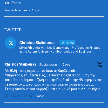
Photo
View on Facebook
·
Share
TWITTER
Christos Staikouras
Follow
MP in Fthiotida with Nea Demokratia - Professor in Finance
at the Athens University of Economics and Business
ta
Christos Staikouras
@cstaikouras
·
2 Αυγ
Με θλίψη αποχαιρετώ τον Ιωάννη Βαρβιτσιώτη.
Υπηρέτησε, επί δεκαετίες, με συνέπεια και αφοσίωση, την
πατρίδα, τη δημόσια ζωή και την Παράταξη της ΝΔ, αφήνοντας
ξεχωριστό αποτύπωμα στην πολιτική ιστορία της χώρας.
Στους οικείους του εκφράζω τα ειλικρινή μου συλλυπητήρια.
2
26
Twitter