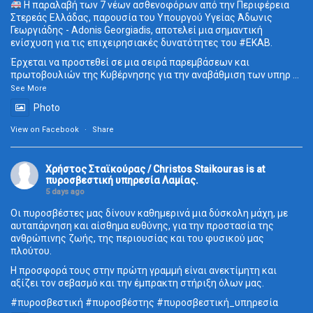
Η παραλαβή των 7 νέων ασθενοφόρων από την Περιφέρεια
Στερεάς Ελλάδας, παρουσία του Υπουργού Υγείας Άδωνις
Γεωργιάδης - Adonis Georgiadis, αποτελεί μια σημαντική
ενίσχυση για τις επιχειρησιακές δυνατότητες του
#ΕΚΑΒ
.
Έρχεται να προστεθεί σε μια σειρά παρεμβάσεων και
πρωτοβουλιών της Κυβέρνησης για την αναβάθμιση των υπηρ
...
See More
Photo
View on Facebook
·
Share
Χρήστος Σταϊκούρας / Christos Staikouras
is at
πυροσβεστική υπηρεσία Λαμίας.
5 days ago
Οι πυροσβέστες μας δίνουν καθημερινά μια δύσκολη μάχη, με
αυταπάρνηση και αίσθημα ευθύνης, για την προστασία της
ανθρώπινης ζωής, της περιουσίας και του φυσικού μας
πλούτου.
Η προσφορά τους στην πρώτη γραμμή είναι ανεκτίμητη και
αξίζει τον σεβασμό και την έμπρακτη στήριξη όλων μας.
#πυροσβεστική
#πυροσβέστης
#πυροσβεστική_
υπηρεσία