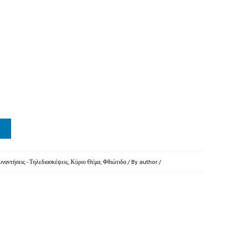
υναντήσεις - Τηλεδιασκέψεις
,
Κύριο Θέμα
,
Φθιώτιδα
/ By
author
/