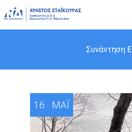
Συνάντηση Ε
16
ΜΆΙ