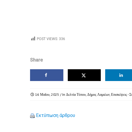
POST VIEWS:
336
Share
16 Μαΐου, 2025
/ In
Δελτία Τύπου
,
Δήμος Λαμιέων
,
Επισκέψεις - Σ
Εκτύπωση άρθρου