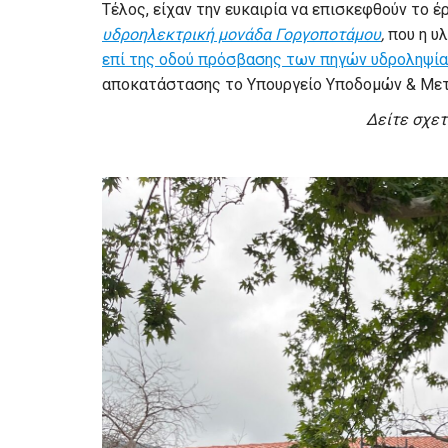
Τέλος, είχαν την ευκαιρία να επισκεφθούν το έ
υδροηλεκτρική μονάδα Γοργοποτάμου
,
που η υ
επί της οδού πρόσβασης των πηγών υδροληψί
αποκατάστασης το Υπουργείο Υποδομών & Με
Δείτε σχε