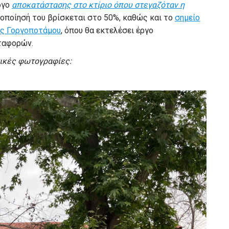
ργο
αποκατάστασης στο κτίριο όπου στεγαζόταν η
λοποίησή του βρίσκεται στο 50%, καθώς και το
σημείο
ας Γοργοποτάμου
, όπου θα εκτελέσει έργο
ταφορών.
τικές φωτογραφίες: