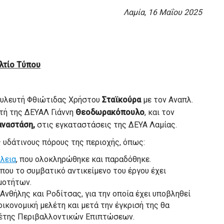
Λαμία,
16
Μαΐου 2025
λτίο Τύπου
ουλευτή Φθιώτιδας Χρήστου
Σταϊκούρα
με τον Αναπλ.
ντή της ΔΕΥΑΛ Γιάννη
Θεοδωρακόπουλο
, και τον
αναστάση,
στις εγκαταστάσεις της ΔΕΥΑ Λαμίας.
 υδάτινους πόρους της περιοχής, όπως:
λεια
, που ολοκληρώθηκε και παραδόθηκε.
, που το συμβατικό αντικείμενο του έργου έχει
μοτήτων.
νθήλης και Ροδίτσας, για την οποία έχει υποβληθεί
ικονομική μελέτη και μετά την έγκρισή της θα
λέτης Περιβαλλοντικών Επιπτώσεων.