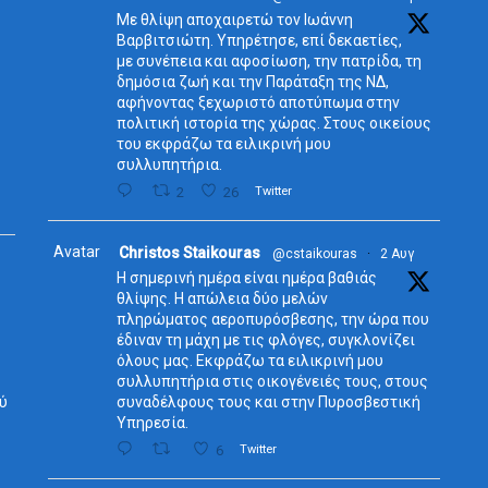
Με θλίψη αποχαιρετώ τον Ιωάννη
Βαρβιτσιώτη. Υπηρέτησε, επί δεκαετίες,
με συνέπεια και αφοσίωση, την πατρίδα, τη
δημόσια ζωή και την Παράταξη της ΝΔ,
αφήνοντας ξεχωριστό αποτύπωμα στην
πολιτική ιστορία της χώρας. Στους οικείους
του εκφράζω τα ειλικρινή μου
συλλυπητήρια.
2
26
Twitter
Avatar
Christos Staikouras
@cstaikouras
·
2 Αυγ
Η σημερινή ημέρα είναι ημέρα βαθιάς
θλίψης. Η απώλεια δύο μελών
πληρώματος αεροπυρόσβεσης, την ώρα που
έδιναν τη μάχη με τις φλόγες, συγκλονίζει
όλους μας. Εκφράζω τα ειλικρινή μου
συλλυπητήρια στις οικογένειές τους, στους
ύ
συναδέλφους τους και στην Πυροσβεστική
Υπηρεσία.
6
Twitter