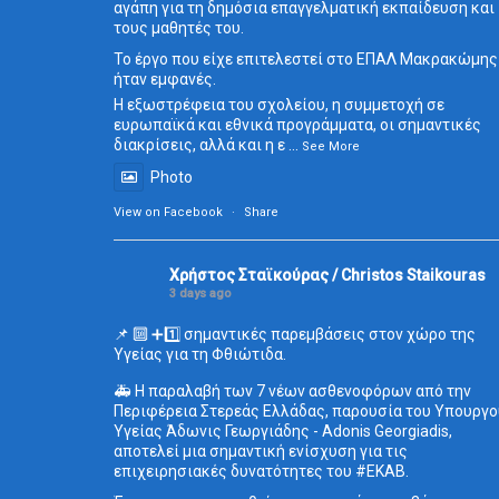
αγάπη για τη δημόσια επαγγελματική εκπαίδευση και
τους μαθητές του.
Το έργο που είχε επιτελεστεί στο ΕΠΑΛ Μακρακώμης
ήταν εμφανές.
Η εξωστρέφεια του σχολείου, η συμμετοχή σε
ευρωπαϊκά και εθνικά προγράμματα, οι σημαντικές
διακρίσεις, αλλά και η ε
...
See More
Photo
View on Facebook
·
Share
Χρήστος Σταϊκούρας / Christos Staikouras
3 days ago
📌 🔟 ➕1️⃣ σημαντικές παρεμβάσεις στον χώρο της
Υγείας για τη Φθιώτιδα.
🚑 Η παραλαβή των 7 νέων ασθενοφόρων από την
Περιφέρεια Στερεάς Ελλάδας, παρουσία του Υπουργο
Υγείας Άδωνις Γεωργιάδης - Adonis Georgiadis,
αποτελεί μια σημαντική ενίσχυση για τις
επιχειρησιακές δυνατότητες του
#ΕΚΑΒ
.