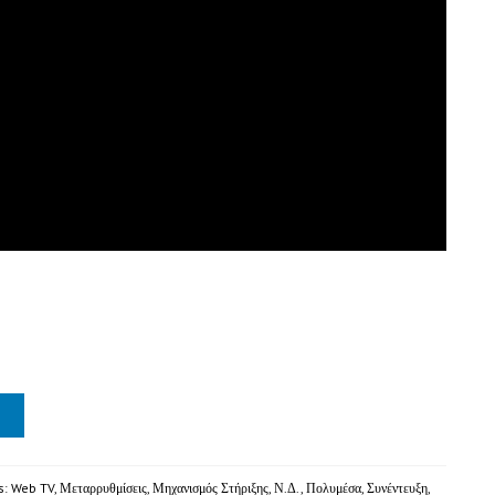
s:
Web TV
,
Μεταρρυθμίσεις
,
Μηχανισμός Στήριξης
,
Ν.Δ.
,
Πολυμέσα
,
Συνέντευξη
,