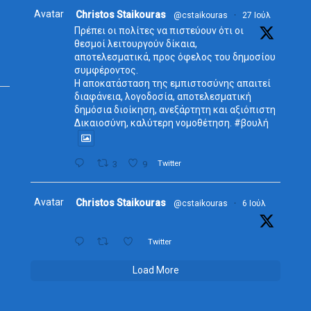
Avatar
Christos Staikouras
@cstaikouras
·
27 Ιούλ
Πρέπει οι πολίτες να πιστεύουν ότι οι
θεσμοί λειτουργούν δίκαια,
αποτελεσματικά, προς όφελος του δημοσίου
συμφέροντος.
Η αποκατάσταση της εμπιστοσύνης απαιτεί
διαφάνεια, λογοδοσία, αποτελεσματική
δημόσια διοίκηση, ανεξάρτητη και αξιόπιστη
Δικαιοσύνη, καλύτερη νομοθέτηση. #βουλή
3
9
Twitter
Avatar
Christos Staikouras
@cstaikouras
·
6 Ιούλ
Twitter
Load More