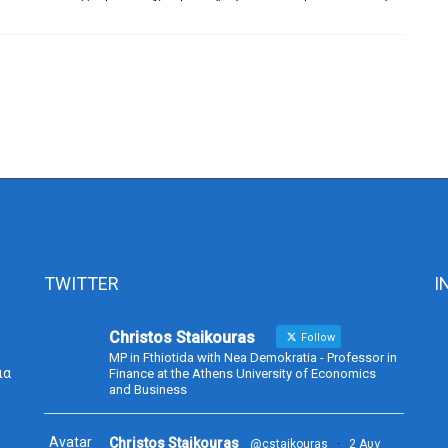
TWITTER
I
Christos Staikouras
Follow
MP in Fthiotida with Nea Demokratia - Professor in
ια
Finance at the Athens University of Economics
and Business
Avatar
Christos Staikouras
@cstaikouras
·
2 Αυγ