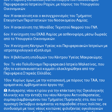
Περιφερειακού Ιατρείου Ραχών, με πόρους του Υπουργείου
Οικονομικών.
4ον. Η ανακαίνιση και ο εκσυγχρονισμός του Τμήματος
Επειγόντων Περιστατικών του Νοσοκομείου Λαμίας.
5ον. Η ανακαίνιση της Μονάδας Τεχνητού Νεφρού του ΓΝΛ.
6ον. Η ενίσχυση του ΕΚΑΒ Λαμίας με ασθενοφόρα, μέσω δωρεάς
από το Υπουργείο Οικονομικών.
7ον. Η ενίσχυση Κέντρων Υγείας και Περιφερειακών Ιατρείων με
ιατροτεχνολογικό εξοπλισμό.
8ον. Η βελτίωση υποδομών του Κέντρου Υγείας Μακρακώμης.
9ον. Το νέο Πολυδύναμο Περιφερειακό Ιατρείο Μαλεσίνας, που
ήδη το κατασκευαστικό κομμάτι ολοκληρώθηκε από την
Περιφέρεια Στερεάς Ελλάδας.
10ον. Κυρίως όμως, με την κατασκευή, με πόρους του ΤΑΑ, του
οραματικού, εμβληματικού έργου της
🏥 Ανέγερσης νέου κτιρίου για την επέκταση της Ογκολογικής
Κλινικής και την ένταξη του νέου Κέντρου Ακτινοθεραπείας,
συμπεριλαμβανομένου του Τμήματος Πυρηνικής στο, που τον
προσεχή Οκτώβριο αναμένεται να παραδοθεί στους πολίτες, σε
συνδυασμό με τους νέους κοιτώνες φιλοξενίας ογκολογικών