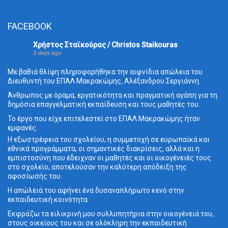
FACEBOOK
Χρήστος Σταϊκούρας / Christos Staikouras
2 days ago
Με βαθιά θλίψη πληροφορήθηκα την αιφνίδια απώλεια του
Διευθυντή του ΕΠΑΛ Μακρακώμης, Αλέξανδρου Σεργιάννη.
Άνθρωπος με όραμα, εργατικότητα και πραγματική αγάπη για τη
δημόσια επαγγελματική εκπαίδευση και τους μαθητές του.
Το έργο που είχε επιτελεστεί στο ΕΠΑΛ Μακρακώμης ήταν
εμφανές.
Η εξωστρέφεια του σχολείου, η συμμετοχή σε ευρωπαϊκά και
εθνικά προγράμματα, οι σημαντικές διακρίσεις, αλλά και η
εμπιστοσύνη που έδειχναν οι μαθητές και οι οικογένειές τους
στο σχολείο, αποτελούσαν την καλύτερη απόδειξη της
αφοσίωσής του.
Η απώλειά του αφήνει ένα δυσαναπλήρωτο κενό στην
εκπαιδευτική κοινότητα.
Εκφράζω τα ειλικρινή μου συλλυπητήρια στην οικογένειά του,
στους οικείους του και σε ολόκληρη την εκπαιδευτική