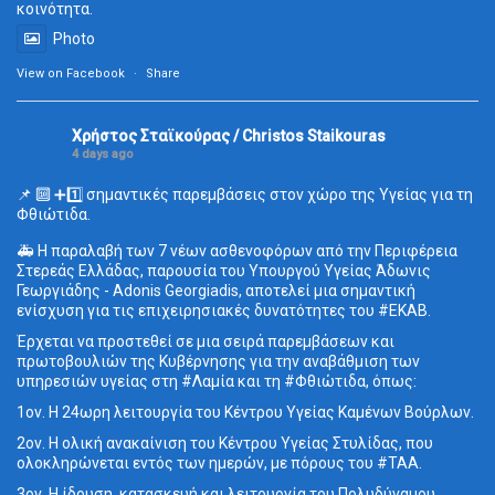
κοινότητα.
Photo
View on Facebook
·
Share
Χρήστος Σταϊκούρας / Christos Staikouras
4 days ago
📌 🔟 ➕1️⃣ σημαντικές παρεμβάσεις στον χώρο της Υγείας για τη
Φθιώτιδα.
🚑 Η παραλαβή των 7 νέων ασθενοφόρων από την Περιφέρεια
Στερεάς Ελλάδας, παρουσία του Υπουργού Υγείας Άδωνις
Γεωργιάδης - Adonis Georgiadis, αποτελεί μια σημαντική
ενίσχυση για τις επιχειρησιακές δυνατότητες του #ΕΚΑΒ.
Έρχεται να προστεθεί σε μια σειρά παρεμβάσεων και
πρωτοβουλιών της Κυβέρνησης για την αναβάθμιση των
υπηρεσιών υγείας στη #Λαμία και τη #Φθιώτιδα, όπως:
1ον. Η 24ωρη λειτουργία του Κέντρου Υγείας Καμένων Βούρλων.
2ον. Η ολική ανακαίνιση του Κέντρου Υγείας Στυλίδας, που
ολοκληρώνεται εντός των ημερών, με πόρους του #ΤΑΑ.
3ον. Η ίδρυση, κατασκευή και λειτουργία του Πολυδύναμου