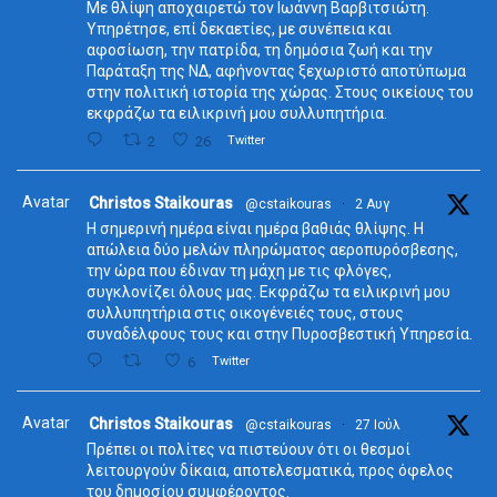
Με θλίψη αποχαιρετώ τον Ιωάννη Βαρβιτσιώτη.
Υπηρέτησε, επί δεκαετίες, με συνέπεια και
αφοσίωση, την πατρίδα, τη δημόσια ζωή και την
Παράταξη της ΝΔ, αφήνοντας ξεχωριστό αποτύπωμα
στην πολιτική ιστορία της χώρας. Στους οικείους του
εκφράζω τα ειλικρινή μου συλλυπητήρια.
2
26
Twitter
Avatar
Christos Staikouras
@cstaikouras
·
2 Αυγ
Η σημερινή ημέρα είναι ημέρα βαθιάς θλίψης. Η
απώλεια δύο μελών πληρώματος αεροπυρόσβεσης,
την ώρα που έδιναν τη μάχη με τις φλόγες,
συγκλονίζει όλους μας. Εκφράζω τα ειλικρινή μου
συλλυπητήρια στις οικογένειές τους, στους
συναδέλφους τους και στην Πυροσβεστική Υπηρεσία.
6
Twitter
Avatar
Christos Staikouras
@cstaikouras
·
27 Ιούλ
Πρέπει οι πολίτες να πιστεύουν ότι οι θεσμοί
λειτουργούν δίκαια, αποτελεσματικά, προς όφελος
του δημοσίου συμφέροντος.