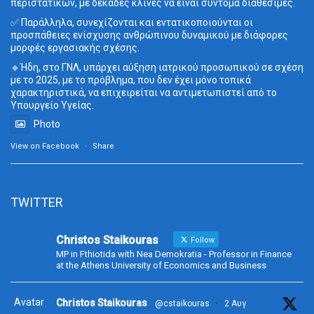
περιστατικών, με δεκάδες κλίνες να είναι σύντομα διαθέσιμες.
✅ Παράλληλα, συνεχίζονται και εντατικοποιούνται οι
προσπάθειες ενίσχυσης ανθρώπινου δυναμικού με διάφορες
μορφές εργασιακής σχέσης.
🔹Ήδη, στο ΓΝΛ, υπάρχει αύξηση ιατρικού προσωπικού σε σχέση
με το 2025, με το πρόβλημα, που δεν έχει μόνο τοπικά
χαρακτηριστικά, να επιχειρείται να αντιμετωπιστεί από το
Υπουργείο Υγείας.
Photo
View on Facebook
·
Share
TWITTER
Christos Staikouras
Follow
MP in Fthiotida with Nea Demokratia - Professor in Finance
at the Athens University of Economics and Business
Avatar
Christos Staikouras
@cstaikouras
·
2 Αυγ