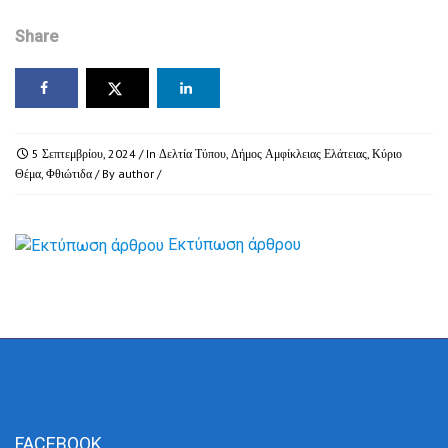
Share
5 Σεπτεμβρίου, 2024
/ In
Δελτία Τύπου
,
Δήμος Αμφίκλειας Ελάτειας
,
Κύριο
Θέμα
,
Φθιώτιδα
/ By
author
/
Εκτύπωση άρθρου
FACEBOOK