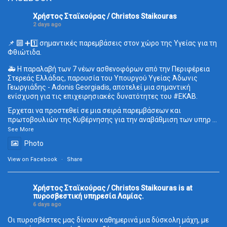
Χρήστος Σταϊκούρας / Christos Staikouras
2 days ago
📌 🔟 ➕1️⃣ σημαντικές παρεμβάσεις στον χώρο της Υγείας για τη
Φθιώτιδα.
🚑 Η παραλαβή των 7 νέων ασθενοφόρων από την Περιφέρεια
Στερεάς Ελλάδας, παρουσία του Υπουργού Υγείας Άδωνις
Γεωργιάδης - Adonis Georgiadis, αποτελεί μια σημαντική
ενίσχυση για τις επιχειρησιακές δυνατότητες του
#ΕΚΑΒ
.
Έρχεται να προστεθεί σε μια σειρά παρεμβάσεων και
πρωτοβουλιών της Κυβέρνησης για την αναβάθμιση των υπηρ
...
See More
Photo
View on Facebook
·
Share
Χρήστος Σταϊκούρας / Christos Staikouras
is at
πυροσβεστική υπηρεσία Λαμίας.
6 days ago
Οι πυροσβέστες μας δίνουν καθημερινά μια δύσκολη μάχη, με