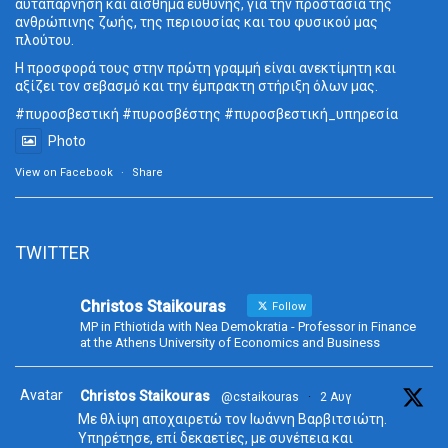
αυταπάρνηση και αίσθημα ευθύνης, για την προστασία της
ανθρώπινης ζωής, της περιουσίας και του φυσικού μας
πλούτου.
Η προσφορά τους στην πρώτη γραμμή είναι ανεκτίμητη και
αξίζει τον σεβασμό και την έμπρακτη στήριξη όλων μας.
#πυροσβεστική
#πυροσβέστης
#πυροσβεστική_
υπηρεσία
Photo
View on Facebook
·
Share
TWITTER
Christos Staikouras
Follow
MP in Fthiotida with Nea Demokratia - Professor in Finance
at the Athens University of Economics and Business
Avatar
Christos Staikouras
@cstaikouras
·
2 Αυγ
Με θλίψη αποχαιρετώ τον Ιωάννη Βαρβιτσιώτη.
Υπηρέτησε, επί δεκαετίες, με συνέπεια και