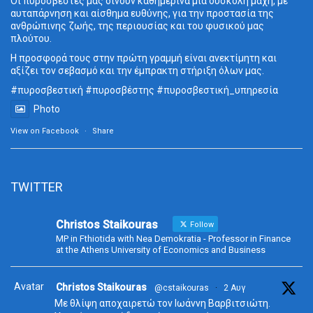
Οι πυροσβέστες μας δίνουν καθημερινά μια δύσκολη μάχη, με
αυταπάρνηση και αίσθημα ευθύνης, για την προστασία της
ανθρώπινης ζωής, της περιουσίας και του φυσικού μας
πλούτου.
Η προσφορά τους στην πρώτη γραμμή είναι ανεκτίμητη και
αξίζει τον σεβασμό και την έμπρακτη στήριξη όλων μας.
#πυροσβεστική
#πυροσβέστης
#πυροσβεστική_
υπηρεσία
Photo
View on Facebook
·
Share
TWITTER
Christos Staikouras
Follow
MP in Fthiotida with Nea Demokratia - Professor in Finance
at the Athens University of Economics and Business
Avatar
Christos Staikouras
@cstaikouras
·
2 Αυγ
Με θλίψη αποχαιρετώ τον Ιωάννη Βαρβιτσιώτη.