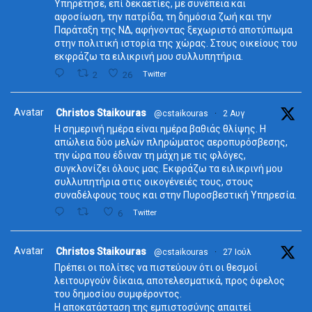
Υπηρέτησε, επί δεκαετίες, με συνέπεια και
αφοσίωση, την πατρίδα, τη δημόσια ζωή και την
Παράταξη της ΝΔ, αφήνοντας ξεχωριστό αποτύπωμα
στην πολιτική ιστορία της χώρας. Στους οικείους του
εκφράζω τα ειλικρινή μου συλλυπητήρια.
2
26
Twitter
Avatar
Christos Staikouras
@cstaikouras
·
2 Αυγ
Η σημερινή ημέρα είναι ημέρα βαθιάς θλίψης. Η
απώλεια δύο μελών πληρώματος αεροπυρόσβεσης,
την ώρα που έδιναν τη μάχη με τις φλόγες,
συγκλονίζει όλους μας. Εκφράζω τα ειλικρινή μου
συλλυπητήρια στις οικογένειές τους, στους
συναδέλφους τους και στην Πυροσβεστική Υπηρεσία.
6
Twitter
Avatar
Christos Staikouras
@cstaikouras
·
27 Ιούλ
Πρέπει οι πολίτες να πιστεύουν ότι οι θεσμοί
λειτουργούν δίκαια, αποτελεσματικά, προς όφελος
του δημοσίου συμφέροντος.
Η αποκατάσταση της εμπιστοσύνης απαιτεί