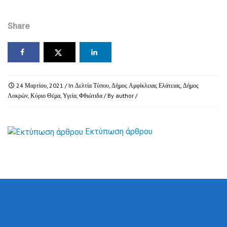
Share
24 Μαρτίου, 2021
/ In
Δελτία Τύπου
,
Δήμος Αμφίκλειας Ελάτειας
,
Δήμος
Λοκρών
,
Κύριο Θέμα
,
Υγεία
,
Φθιώτιδα
/ By
author
/
Εκτύπωση άρθρου