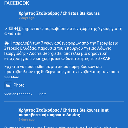
FACEBOOK
Χρήστος Σταϊκούρας / Christos Staikouras
2 days ago
📌 🔟 ➕1️⃣ σημαντικές παρεμβάσεις στον χώρο της Υγείας για τη
Φθιώτιδα.
🚑 Η παραλαβή των 7 νέων ασθενοφόρων από την Περιφέρεια
Στερεάς Ελλάδας, παρουσία του Υπουργού Υγείας Άδωνις
Γεωργιάδης - Adonis Georgiadis, αποτελεί μια σημαντική
ενίσχυση για τις επιχειρησιακές δυνατότητες του
#ΕΚΑΒ
.
Έρχεται να προστεθεί σε μια σειρά παρεμβάσεων και
πρωτοβουλιών της Κυβέρνησης για την αναβάθμιση των υπηρ
...
See More
Photo
View on Facebook
·
Share
Χρήστος Σταϊκούρας / Christos Staikouras
is at
πυροσβεστική υπηρεσία Λαμίας.
6 days ago