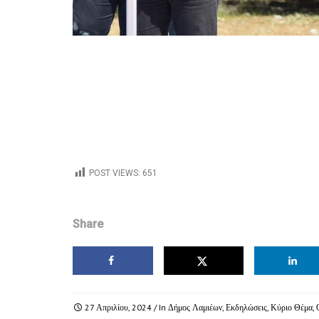
POST VIEWS:
651
Share
27 Απριλίου, 2024
/ In
Δήμος Λαμιέων
,
Εκδηλώσεις
,
Κύριο Θέμα
,