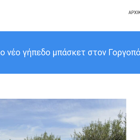
ΑΡΧΙ
ο νέο γήπεδο μπάσκετ στον Γοργοπό