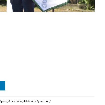
Ομιλίες-Χαιρετισμοί
,
Φθιώτιδα
/ By
author
/