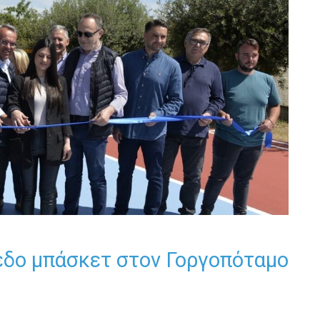
πεδο μπάσκετ στον Γοργοπόταμο