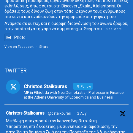
προσωπική προσφορά, οργανώνουν αθλητικές και πολιτιστικές
εκδηλώσεις, όπως αυτοί στη Discover_Skala_Atalantonisi. Οι
δράσεις τους δίνουν ζωή στον τόπο, φέρνουν τους ανθρώπους
πιο κοντά και αναδεικνύουν την ομορφιά και την ψυχή του.
Ανάμεσα σε αυτές, και η όμορφη διοργάνωση του αγώνα δρόμου,
στην οποία είχα τη χαρά να συμμετάσχω. Θερμά συ
...
See More
Photo
View on Facebook
·
Share
TWITTER
Christos Staikouras
Follow
MP in Fthiotida with Nea Demokratia - Professor in Finance
at the Athens University of Economics and Business
ta
Christos Staikouras
@cstaikouras
·
2 Αυγ
Με θλίψη αποχαιρετώ τον Ιωάννη Βαρβιτσιώτη.
Υπηρέτησε, επί δεκαετίες, με συνέπεια και αφοσίωση, την
πατρίδα, τη δημόσια ζωή και την Παράταξη της ΝΔ, αφήνοντας