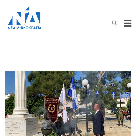
Search Button
Search
for: