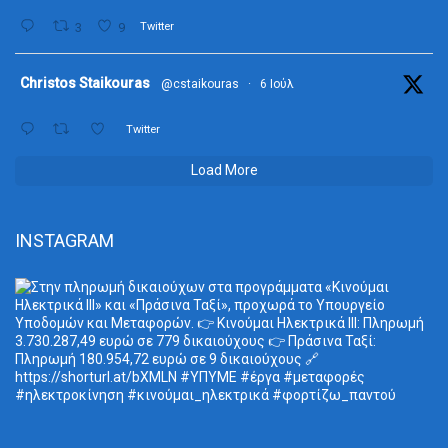
3
9
Twitter
ta
Christos Staikouras
@cstaikouras
·
6 Ιούλ
Twitter
Load More
INSTAGRAM