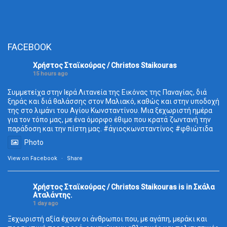
FACEBOOK
Χρήστος Σταϊκούρας / Christos Staikouras
15 hours ago
Συμμετείχα στην Ιερά Λιτανεία της Εικόνας της Παναγίας, διά
ξηράς και διά θαλάσσης στον Μαλιακό, καθώς και στην υποδοχή
της στο λιμάνι του Αγίου Κωνσταντίνου. Μια ξεχωριστή ημέρα
για τον τόπο μας, με ένα όμορφο έθιμο που κρατά ζωντανή την
παράδοση και την πίστη μας.
#άγιοςκωνσταντίνος
#φθιώτιδα
Photo
View on Facebook
·
Share
Χρήστος Σταϊκούρας / Christos Staikouras
is in Σκάλα
Aταλάντης.
1 day ago
Ξεχωριστή αξία έχουν οι άνθρωποι που, με αγάπη, μεράκι και