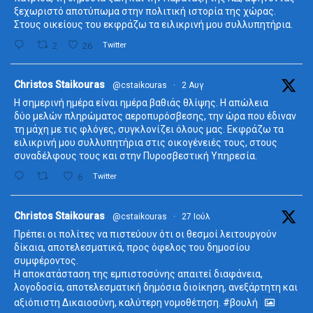
ξεχωριστό αποτύπωμα στην πολιτική ιστορία της χώρας.
Στους οικείους του εκφράζω τα ειλικρινή μου συλλυπητήρια.
2
26
Twitter
ta
Christos Staikouras
@cstaikouras
·
2 Αυγ
Η σημερινή ημέρα είναι ημέρα βαθιάς θλίψης. Η απώλεια
δύο μελών πληρώματος αεροπυρόσβεσης, την ώρα που έδιναν
τη μάχη με τις φλόγες, συγκλονίζει όλους μας. Εκφράζω τα
ειλικρινή μου συλλυπητήρια στις οικογένειές τους, στους
συναδέλφους τους και στην Πυροσβεστική Υπηρεσία.
6
Twitter
ta
Christos Staikouras
@cstaikouras
·
27 Ιούλ
Πρέπει οι πολίτες να πιστεύουν ότι οι θεσμοί λειτουργούν
δίκαια, αποτελεσματικά, προς όφελος του δημοσίου
συμφέροντος.
Η αποκατάσταση της εμπιστοσύνης απαιτεί διαφάνεια,
λογοδοσία, αποτελεσματική δημόσια διοίκηση, ανεξάρτητη και
αξιόπιστη Δικαιοσύνη, καλύτερη νομοθέτηση.
#βουλή