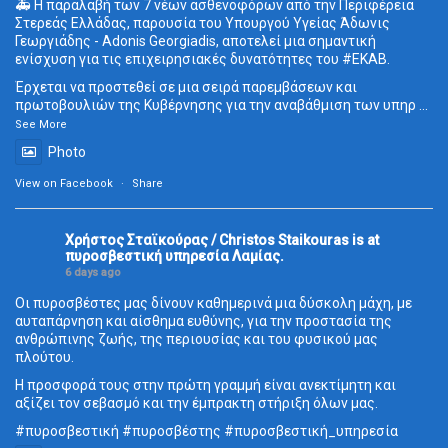
🚑 Η παραλαβή των 7 νέων ασθενοφόρων από την Περιφέρεια
Στερεάς Ελλάδας, παρουσία του Υπουργού Υγείας Άδωνις
Γεωργιάδης - Adonis Georgiadis, αποτελεί μια σημαντική
ενίσχυση για τις επιχειρησιακές δυνατότητες του
#ΕΚΑΒ
.
Έρχεται να προστεθεί σε μια σειρά παρεμβάσεων και
πρωτοβουλιών της Κυβέρνησης για την αναβάθμιση των υπηρ
...
See More
Photo
View on Facebook
·
Share
Χρήστος Σταϊκούρας / Christos Staikouras
is at
πυροσβεστική υπηρεσία Λαμίας.
6 days ago
Οι πυροσβέστες μας δίνουν καθημερινά μια δύσκολη μάχη, με
αυταπάρνηση και αίσθημα ευθύνης, για την προστασία της
ανθρώπινης ζωής, της περιουσίας και του φυσικού μας
πλούτου.
Η προσφορά τους στην πρώτη γραμμή είναι ανεκτίμητη και
αξίζει τον σεβασμό και την έμπρακτη στήριξη όλων μας.
#πυροσβεστική
#πυροσβέστης
#πυροσβεστική_
υπηρεσία