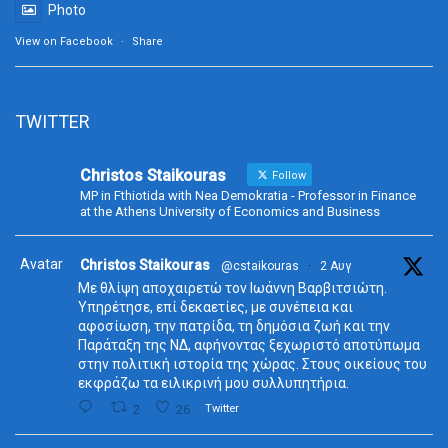
Photo
View on Facebook
·
Share
TWITTER
Christos Staikouras
Follow
MP in Fthiotida with Nea Demokratia - Professor in Finance
at the Athens University of Economics and Business
Avatar
Christos Staikouras
@cstaikouras
·
2 Αυγ
Με θλίψη αποχαιρετώ τον Ιωάννη Βαρβιτσιώτη.
Υπηρέτησε, επί δεκαετίες, με συνέπεια και
αφοσίωση, την πατρίδα, τη δημόσια ζωή και την
Παράταξη της ΝΔ, αφήνοντας ξεχωριστό αποτύπωμα
στην πολιτική ιστορία της χώρας. Στους οικείους του
εκφράζω τα ειλικρινή μου συλλυπητήρια.
2
26
Twitter