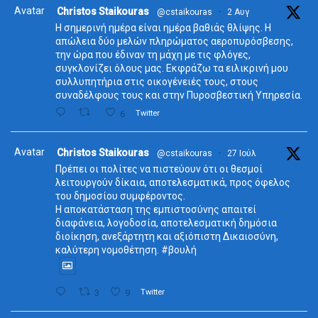
Avatar
Christos Staikouras
@cstaikouras
·
2 Αυγ
Η σημερινή ημέρα είναι ημέρα βαθιάς θλίψης. Η
απώλεια δύο μελών πληρώματος αεροπυρόσβεσης,
την ώρα που έδιναν τη μάχη με τις φλόγες,
συγκλονίζει όλους μας. Εκφράζω τα ειλικρινή μου
συλλυπητήρια στις οικογένειές τους, στους
συναδέλφους τους και στην Πυροσβεστική Υπηρεσία.
6
Twitter
Avatar
Christos Staikouras
@cstaikouras
·
27 Ιούλ
Πρέπει οι πολίτες να πιστεύουν ότι οι θεσμοί
λειτουργούν δίκαια, αποτελεσματικά, προς όφελος
του δημοσίου συμφέροντος.
Η αποκατάσταση της εμπιστοσύνης απαιτεί
διαφάνεια, λογοδοσία, αποτελεσματική δημόσια
διοίκηση, ανεξάρτητη και αξιόπιστη Δικαιοσύνη,
καλύτερη νομοθέτηση. #βουλή
3
9
Twitter