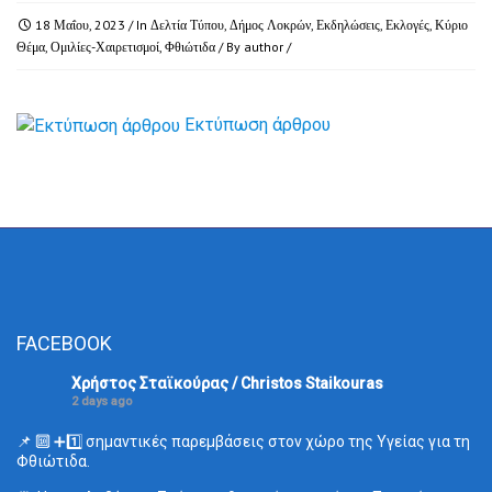
18 Μαΐου, 2023
/ In
Δελτία Τύπου
,
Δήμος Λοκρών
,
Εκδηλώσεις
,
Εκλογές
,
Κύριο
Θέμα
,
Ομιλίες-Χαιρετισμοί
,
Φθιώτιδα
/ By
author
/
Εκτύπωση άρθρου
FACEBOOK
Χρήστος Σταϊκούρας / Christos Staikouras
2 days ago
📌 🔟 ➕1️⃣ σημαντικές παρεμβάσεις στον χώρο της Υγείας για τη
Φθιώτιδα.