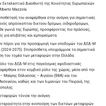
τον Εκτελεστικό Διευθυντή της Κοινότητας Ευρωπαϊκών
lberto Mazzola.
οθέτησή του αναφέρθηκε στην ανάγκη για σημαντικές
 ενός απρόσκοπτου δικτύου δρόμων, σιδηροδρόμων,
άθε γωνιά της Ευρώπης, προσφέροντας πιο πράσινες,
ς για επιβάτες και εμπορεύματα.
θούν πόροι για την προσαρμογή των υποδομών του ΔΕΔ-Μ
 (2024-2075). Επιπρόσθετα, υπογράμμισε τα σημαντικά
υση του τομέα των μεταφορών στην Ελλάδα.
ρόλο του ΔΕΔ-Μ στις παγκόσμιες εφοδιαστικές
ναφέρθηκε στον κομβικό ρόλο της χώρας, μέσα από την
– Μαύρης Θάλασσας – Αιγαίου (BBA) και του
σογείου, καθώς και των λιμανιών του Πειραιά, της
ούπολης.
εταφορών τόνισε την ανάγκη:
ροτεραιότητα στην ενοποίηση των δικτύων μεταφορών