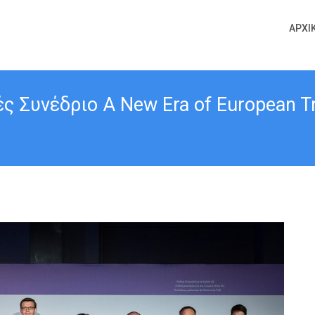
ΑΡΧΙ
 Συνέδριο A New Era of European Tra