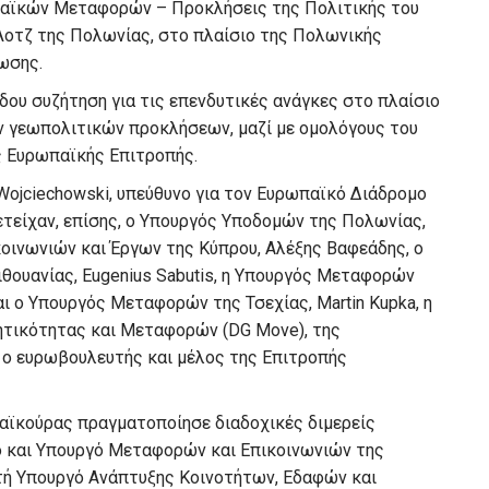
ωπαϊκών Μεταφορών – Προκλήσεις της Πολιτικής του
Λοτζ της Πολωνίας, στο πλαίσιο της Πολωνικής
ωσης.
δου συζήτηση για τις επενδυτικές ανάγκες στο πλαίσιο
ν γεωπολιτικών προκλήσεων, μαζί με ομολόγους του
ης Ευρωπαϊκής Επιτροπής.
Wojciechowski, υπεύθυνο για τον Ευρωπαϊκό Διάδρομο
τείχαν, επίσης, ο Υπουργός Υποδομών της Πολωνίας,
κοινωνιών και Έργων της Κύπρου, Αλέξης Βαφεάδης, ο
θουανίας, Eugenius Sabutis, η Υπουργός Μεταφορών
αι ο Υπουργός Μεταφορών της Τσεχίας, Martin Kupka, η
νητικότητας και Μεταφορών (DG Move), της
 ο ευρωβουλευτής και μέλος της Επιτροπής
Σταϊκούρας πραγματοποίησε διαδοχικές διμερείς
 και Υπουργό Μεταφορών και Επικοινωνιών της
τή Υπουργό Ανάπτυξης Κοινοτήτων, Εδαφών και