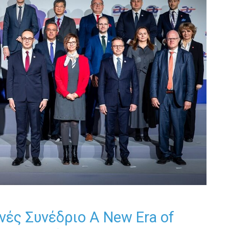
ές Συνέδριο A New Era of