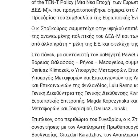
of the TEN-T Policy (Μια Νέα Εποχή των Ευρ
ΔΕΔ-Μ)», που πραγματοποιήθηκε, σήμερα, στο 
Προεδρίας του Συμβουλίου της Ευρωπαϊκής Έν
Ο κ. Σταϊκούρας συμμετείχε στην υψηλού επιπέ
της ανανεωμένης πολιτικής του ΔΕΔ-Μ και τω
από άλλα κράτη – μέλη της Ε.Ε. και στελέχη τ
Στο πάνελ, με συντονιστή τον καθηγητή Paweł 
Βόρειας Θάλασσας – Ρήνου – Μεσογείου, συμμε
Dariusz Klimczak, ο Υπουργός Μεταφορών, Επι
Υπουργός Μεταφορών και Επικοινωνιών της Λι
και Επικοινωνιών της Φινλανδίας, Lulu Ranne κ
Γενική Διευθύντρια της Γενικής Διεύθυνσης Κι
Ευρωπαϊκής Επιτροπής, Magda Kopczynska και
Μεταφορών και Τουρισμού, Dariusz Joński.
Επιπλέον, στο περιθώριο του Συνεδρίου, ο κ. 
συναντήσεις με τον Αναπληρωτή Πρωθυπουργό
Βουλγαρίας, Grozdan Karadzhov, τον Αναπληρω