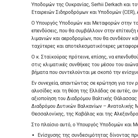
Υποδομών της Ουκρανίας, Serhii Derkach και 
Εταιρειών Σιδηροδρόμων και Υποδομών (CER), A
Ο Υπουργός Υποδομών και Μεταφορών στην τοπ
επενδύσεις, που θα συμβάλλουν στην επίτευξη
λιμανιών και αεροδρομίων, που θα συνδέουν κ
ταχύτερες και αποτελεσματικότερες μεταφορέ
Ο κ. Σταϊκούρας πρότεινε, επίσης, να επενδυ
στις κλιματικές συνθήκες του μέσου του αιώνα
βήματα που συντελούνται με σκοπό την ενίσχ
Εν συνεχεία, απαντώντας σε ερώτηση για τον 
αλυσίδες και τη θέση της Ελλάδας σε αυτές, α
αξιοποίηση του Διαδρόμου Βαλτικής Θάλασσας 
Διαδρόμου Δυτικών Βαλκανίων – Ανατολικής Με
Θεσσαλονίκης, της Καβάλας και της Αλεξανδρ
Στο πλαίσιο αυτό, ο Υπουργός Υποδομών και Μ
Ενίσχυσης της συνδεσιμότητας δίνοντας π